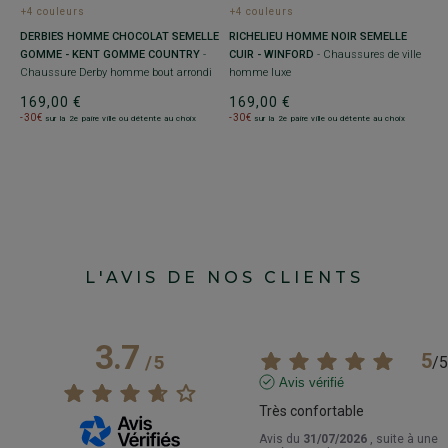
+4 couleurs
+4 couleurs
+
DERBIES HOMME CHOCOLAT SEMELLE
RICHELIEU HOMME NOIR SEMELLE
R
GOMME - KENT GOMME COUNTRY
-
CUIR - WINFORD
- Chaussures de ville
EY
R
Chaussure Derby homme bout arrondi
homme luxe
se
169,00 €
169,00 €
1
-30€
-30€
-
sur la 2e paire ville ou détente au choix
sur la 2e paire ville ou détente au choix
L'AVIS DE NOS CLIENTS
3.7
5
/
5
/
5
Avis vérifié
Très confortable
Avis du
31/07/2026
, suite à une