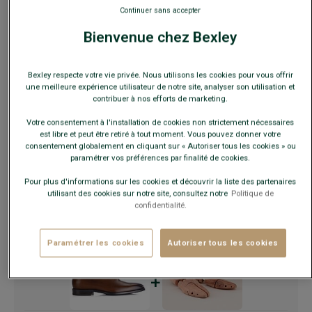
Continuer sans accepter
Bienvenue chez Bexley
Ce modèle chausse grand, choisir la pointure en-dessous
de votre pointure habituelle.
Bexley respecte votre vie privée. Nous utilisons les cookies pour vous offrir
une meilleure expérience utilisateur de notre site, analyser son utilisation et
Guide des tailles
contribuer à nos efforts de marketing.
Votre consentement à l'installation de cookies non strictement nécessaires
est libre et peut être retiré à tout moment. Vous pouvez donner votre
AJOUTER AU PANIER
−
+
consentement globalement en cliquant sur « Autoriser tous les cookies » ou
paramétrer vos préférences par finalité de cookies.
Voir la disponibilité en magasin
Pour plus d'informations sur les cookies et découvrir la liste des partenaires
utilisant des cookies sur notre site, consultez notre
Politique de
Livré en 24h ouvrées avec Chronopost Express
confidentialité.
(commandez avant 14h)
30 jours pour changer d'avis !
Paramétrer les cookies
Autoriser tous les cookies
+