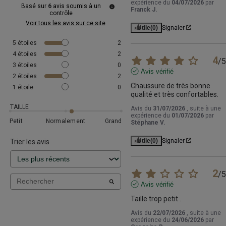
expérience du
04/07/2026
par
Basé sur
6
avis soumis à un
Franck J.
contrôle
Voir tous les avis sur ce site
Utile
(0)
Signaler
5
étoiles
2
4
étoiles
2
4
/
5
3
étoiles
0
Avis vérifié
2
étoiles
2
Chaussure de très bonne 
1
étoile
0
qualité et très confortables.
TAILLE
Avis du
31/07/2026
, suite à une
expérience du
01/07/2026
par
Petit
Normalement
Grand
Stéphane V.
Utile
(0)
Signaler
Trier les avis
2
/
5
Avis vérifié
Taille trop petit .
Avis du
22/07/2026
, suite à une
expérience du
24/06/2026
par