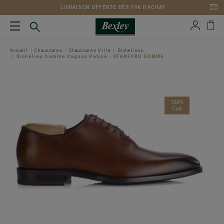
LIVRAISON OFFERTE DÈS 99€ D'ACHAT
Accueil
Chaussures
Chaussures Ville
Richelieus
Richelieu homme Cognac Patiné - STANFORD GOMME