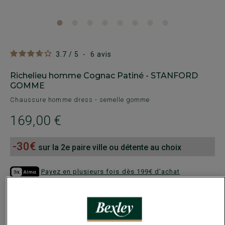
3.7
/
5
-
6
avis
Richelieu homme Cognac Patiné - STANFORD
GOMME
Chaussure homme dress - semelle gomme
169,00 €
-30€
sur la 2e paire ville ou détente au choix
Payez en plusieurs fois dès 199€ d'achat
COULEURS DISPONIBLES