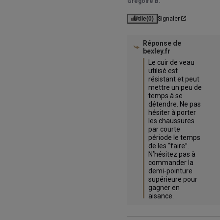
Gregoire B.
Utile
(0)
Signaler
Réponse de
bexley.fr
Le cuir de veau 
utilisé est 
résistant et peut 
mettre un peu de 
temps à se 
détendre. Ne pas 
hésiter à porter 
les chaussures 
par courte 
période le temps 
de les “faire”.

N’hésitez pas à 
commander la 
demi-pointure 
supérieure pour 
gagner en 
aisance.