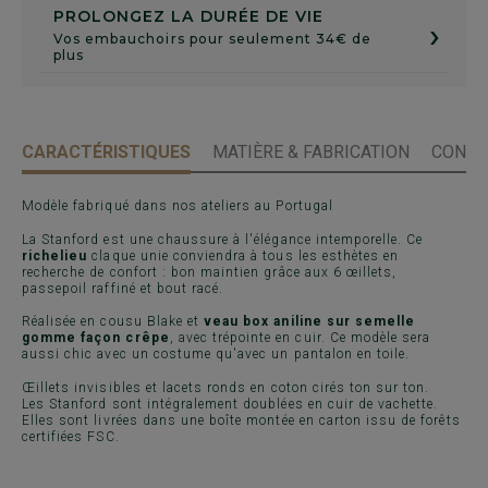
PROLONGEZ LA DURÉE DE VIE
›
Vos embauchoirs pour seulement 34€ de
plus
CARACTÉRISTIQUES
MATIÈRE & FABRICATION
CONSE
Modèle fabriqué dans nos ateliers au Portugal
La Stanford est une chaussure à l'élégance intemporelle. Ce
richelieu
claque unie conviendra à tous les esthètes en
recherche de confort : bon maintien grâce aux 6 œillets,
passepoil raffiné et bout racé.
Réalisée en cousu Blake et
veau box aniline sur semelle
gomme façon crêpe
, avec trépointe en cuir. Ce modèle sera
aussi chic avec un costume qu'avec un pantalon en toile.
Œillets invisibles et lacets ronds en coton cirés ton sur ton.
Les Stanford sont intégralement doublées en cuir de vachette.
Elles sont livrées dans une boîte montée en carton issu de forêts
certifiées FSC.