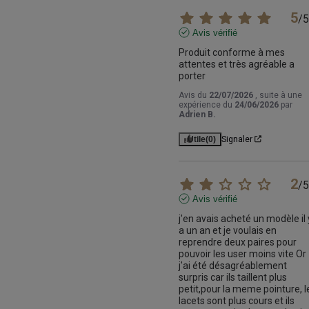
5
/
5
Avis vérifié
Produit conforme à mes 
attentes et très agréable a 
porter
Avis du
22/07/2026
, suite à une
expérience du
24/06/2026
par
Adrien B.
Utile
(0)
Signaler
2
/
5
Avis vérifié
j'en avais acheté un modèle il y
a un an et je voulais en 
reprendre deux paires pour 
pouvoir les user moins vite Or 
j'ai été désagréablement 
surpris car ils taillent plus 
petit,pour la meme pointure, le
lacets sont plus cours et ils 