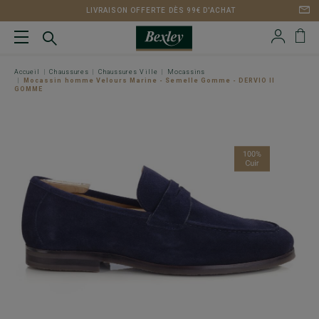
LIVRAISON OFFERTE DÈS 99€ D'ACHAT
Accueil
Chaussures
Chaussures Ville
Mocassins
Mocassin homme Velours Marine - Semelle Gomme - DERVIO II
GOMME