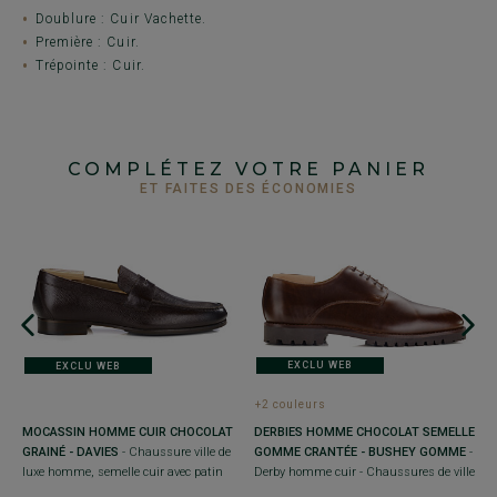
Doublure : Cuir Vachette.
Première : Cuir.
Trépointe : Cuir.
COMPLÉTEZ VOTRE PANIER
ET FAITES DES ÉCONOMIES
EXCLU WEB
EXCLU WEB
+2 couleurs
+
-
DERBIES HOMME CHOCOLAT SEMELLE
M
MOCASSIN HOMME CUIR CHOCOLAT
GOMME CRANTÉE - BUSHEY GOMME
-
T
GRAINÉ - DAVIES
- Chaussure ville de
Derby homme cuir - Chaussures de ville
l
luxe homme, semelle cuir avec patin