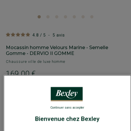
4.8
/
5
-
5
avis
Mocassin homme Velours Marine - Semelle
Gomme - DERVIO II GOMME
Chaussure ville de luxe homme
169,00 €
-30€
sur la 2e paire ville ou détente au choix
Payez en plusieurs fois dès 199€ d'achat
Continuer sans accepter
COULEURS DISPONIBLES
Bienvenue chez Bexley