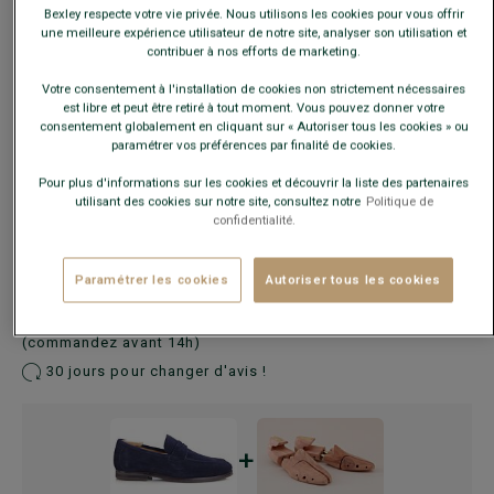
Bexley respecte votre vie privée. Nous utilisons les cookies pour vous offrir
une meilleure expérience utilisateur de notre site, analyser son utilisation et
contribuer à nos efforts de marketing.
Ce modèle chausse grand, choisir la pointure en-dessous
Votre consentement à l'installation de cookies non strictement nécessaires
de votre pointure habituelle.
est libre et peut être retiré à tout moment. Vous pouvez donner votre
consentement globalement en cliquant sur « Autoriser tous les cookies » ou
paramétrer vos préférences par finalité de cookies.
Guide des tailles
Pour plus d'informations sur les cookies et découvrir la liste des partenaires
utilisant des cookies sur notre site, consultez notre
Politique de
confidentialité.
AJOUTER AU PANIER
−
+
Paramétrer les cookies
Autoriser tous les cookies
Voir la disponibilité en magasin
Livré en 24h ouvrées avec Chronopost Express
(commandez avant 14h)
30 jours pour changer d'avis !
+