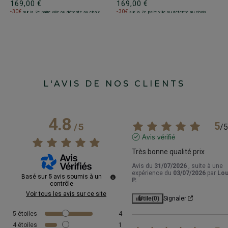
169,00 €
1
169,00 €
-30€
-
-30€
sur la 2e paire ville ou détente au choix
sur la 2e paire ville ou détente au choix
L'AVIS DE NOS CLIENTS
4.8
5
/
5
/
5
Avis vérifié
Très bonne qualité prix
Avis du
31/07/2026
, suite à une
expérience du
03/07/2026
par
Lou
Basé sur
5
avis soumis à un
P.
contrôle
Voir tous les avis sur ce site
Utile
(0)
Signaler
5
étoiles
4
4
étoiles
1