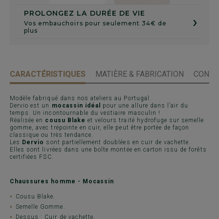
PROLONGEZ LA DURÉE DE VIE
›
Vos embauchoirs pour seulement 34€ de
plus
CARACTÉRISTIQUES
MATIÈRE & FABRICATION
CONSE
Modèle fabriqué dans nos ateliers au Portugal.
Dervio est un
mocassin idéal
pour une allure dans l’air du
temps. Un incontournable du vestiaire masculin !
Réalisée en
cousu Blake
et velours traité hydrofuge sur semelle
gomme, avec trépointe en cuir, elle peut être portée de façon
classique ou très tendance.
Les
Dervio
sont partiellement doublées en cuir de vachette.
Elles sont livrées dans une boîte montée en carton issu de forêts
certifiées FSC.
Chaussures homme - Mocassin
Cousu Blake.
Semelle Gomme.
Dessus : Cuir de vachette.