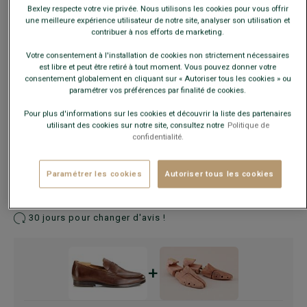
Bexley respecte votre vie privée. Nous utilisons les cookies pour vous offrir
une meilleure expérience utilisateur de notre site, analyser son utilisation et
contribuer à nos efforts de marketing.
Ce modèle chausse grand, choisir la pointure en-dessous
Votre consentement à l'installation de cookies non strictement nécessaires
de votre pointure habituelle.
est libre et peut être retiré à tout moment. Vous pouvez donner votre
consentement globalement en cliquant sur « Autoriser tous les cookies » ou
paramétrer vos préférences par finalité de cookies.
Guide des tailles
Pour plus d'informations sur les cookies et découvrir la liste des partenaires
utilisant des cookies sur notre site, consultez notre
Politique de
confidentialité.
AJOUTER AU PANIER
−
+
Paramétrer les cookies
Autoriser tous les cookies
Livré en 24h ouvrées avec Chronopost Express
(commandez avant 14h)
30 jours pour changer d'avis !
+