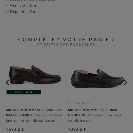
Première : Cuir.
Trépointe : Cuir.
COMPLÉTEZ VOTRE PANIER
ET FAITES DES ÉCONOMIES
EXCLU WEB
+11 couleurs
É
MOCASSIN HOMME - CUIR NOIR -
B
MOCASSIN HOMME CUIR CHOCOLAT
e -
FERGUSON
- Driver en cuir souple et
K
GRAINÉ - DAVIES
- Chaussure ville de
semelle à picots
cu
luxe homme, semelle cuir avec patin
109,00 €
1
169,00 €