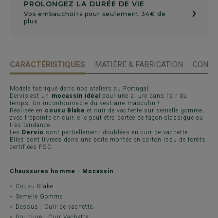
PROLONGEZ LA DURÉE DE VIE
›
Vos embauchoirs pour seulement 34€ de
plus
CARACTÉRISTIQUES
MATIÈRE & FABRICATION
CONSE
Modèle fabriqué dans nos ateliers au Portugal.
Dervio est un
mocassin idéal
pour une allure dans l’air du
temps. Un incontournable du vestiaire masculin !
Réalisée en
cousu Blake
et cuir de vachette sur semelle gomme,
avec trépointe en cuir, elle peut être portée de façon classique ou
très tendance.
Les
Dervio
sont partiellement doublées en cuir de vachette.
Elles sont livrées dans une boîte montée en carton issu de forêts
certifiées FSC.
Chaussures homme - Mocassin
Cousu Blake.
Semelle Gomme.
Dessus : Cuir de vachette.
Doublure : Cuir Vachette.