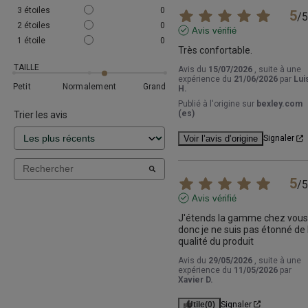
3
étoiles
0
5
/
5
2
étoiles
0
Avis vérifié
1
étoile
0
Très confortable.
TAILLE
Avis du
15/07/2026
, suite à une
expérience du
21/06/2026
par
Lui
Petit
Normalement
Grand
H.
Publié à l'origine sur
bexley.com
(es)
Trier les avis
Voir l’avis d’origine
Signaler
5
/
5
Avis vérifié
J'étends la gamme chez vous 
donc je ne suis pas étonné de l
qualité du produit
Avis du
29/05/2026
, suite à une
expérience du
11/05/2026
par
Xavier D.
Utile
(0)
Signaler