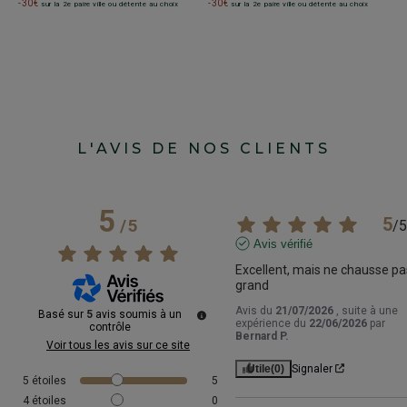
-30€
-
-30€
sur la 2e paire ville ou détente au choix
sur la 2e paire ville ou détente au choix
L'AVIS DE NOS CLIENTS
5
5
/
5
/
5
Avis vérifié
Excellent, mais ne chausse pas
grand
Avis du
21/07/2026
, suite à une
Basé sur
5
avis soumis à un
expérience du
22/06/2026
par
contrôle
Bernard P.
Voir tous les avis sur ce site
Utile
(0)
Signaler
5
étoiles
5
4
étoiles
0