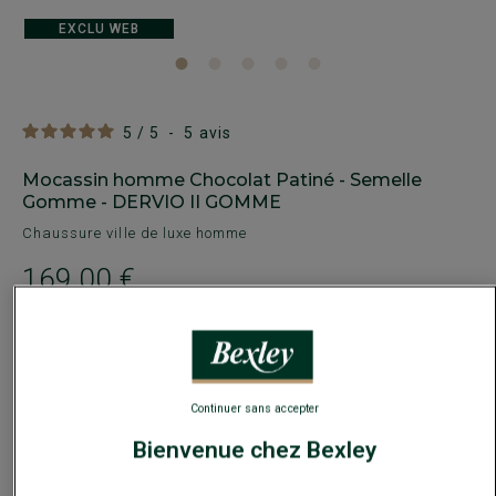
EXCLU WEB
5
/
5
-
5
avis
Mocassin homme Chocolat Patiné - Semelle
Gomme - DERVIO II GOMME
Chaussure ville de luxe homme
169,00 €
-30€
sur la 2e paire ville ou détente au choix
Payez en plusieurs fois dès 199€ d'achat
Continuer sans accepter
COULEURS DISPONIBLES
Bienvenue chez Bexley