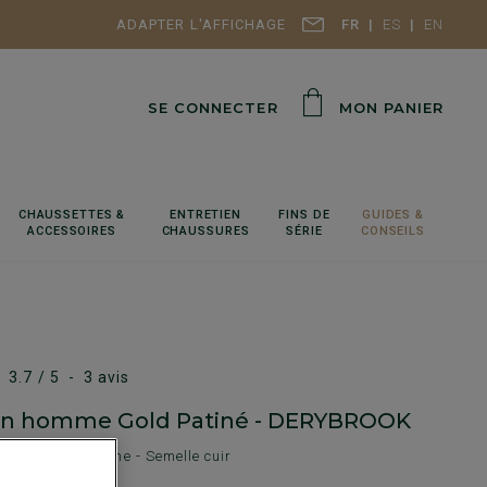
ADAPTER L'AFFICHAGE
FR
ES
EN
SE CONNECTER
MON PANIER
CHAUSSETTES &
ENTRETIEN
FINS DE
GUIDES &
ACCESSOIRES
CHAUSSURES
SÉRIE
CONSEILS
3.7
/
5
-
3
avis
in homme Gold Patiné - DERYBROOK
lle de luxe homme - Semelle cuir