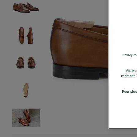
Bexley re
Votre c
moment. V
Pour plus