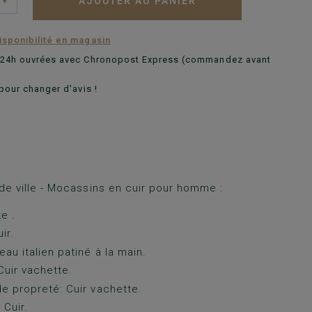
AJOUTER AU PANIER
+
disponibilité en magasin
n 24h ouvrées avec Chronopost Express (commandez avant
pour changer d'avis !
e ville - Mocassins en cuir pour homme :
e .
ir.
au italien patiné à la main.
Cuir vachette.
e propreté: Cuir vachette.
 Cuir.