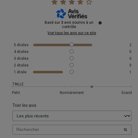
Basé sur
3
avis soumis à un
contrôle
Voir tous les avis sur ce site
5
étoiles
2
4
étoiles
0
3
étoiles
0
2
étoiles
0
1
étoile
1
TAILLE
Petit
Normalement
Grand
Trier les avis