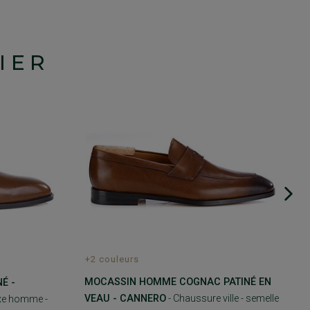
IER
+2 couleurs
MOCASSIN HOMME COGNAC PATINÉ EN
É -
VEAU - CANNERO
- Chaussure ville - semelle
uxe homme -