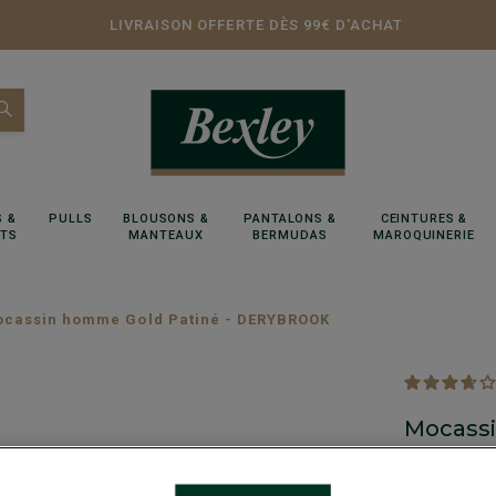
LIVRAISON OFFERTE DÈS 99€ D'ACHAT
 &
PULLS
BLOUSONS &
PANTALONS &
CEINTURES &
RTS
MANTEAUX
BERMUDAS
MAROQUINERIE
cassin homme Gold Patiné - DERYBROOK
Mocass
Chaussure vi