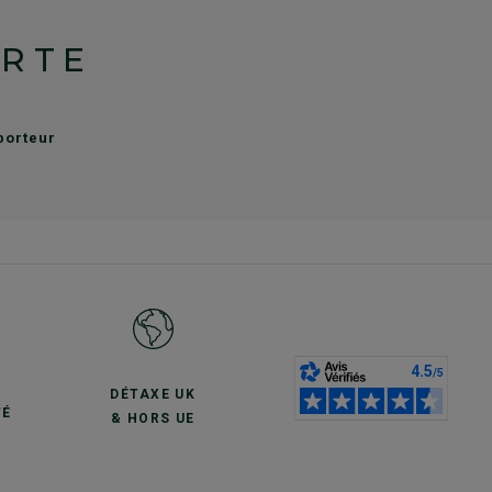
ERTE
sporteur
S
DÉTAXE UK
TÉ
& HORS UE