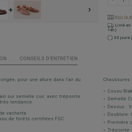
−
›
+
Voir la 
Livré e
14h)
30 jours 
ION
CONSEILS D'ENTRETIEN
ongée, pour une allure dans l’air du
Chaussures d
Cousu Blak
ain sur semelle cuir, avec trépointe
Semelle Cu
 très tendance.
Dessus : Ve
de vachette.
Doublure: 
ssu de forêts certifiées FSC.
Première d
Trépointe :