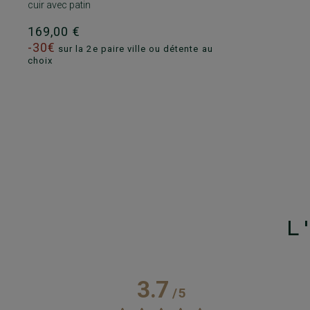
cuir avec patin
169,00 €
-30€
sur la 2e paire ville ou détente au
choix
L
3.7
/
5