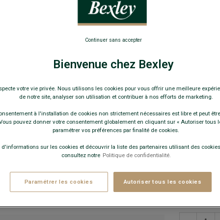
169,
-30€
sur 
Continuer sans accepter
Pay
Bienvenue chez Bexley
COULEURS 
specte votre vie privée. Nous utilisons les cookies pour vous offrir une meilleure expérie
de notre site, analyser son utilisation et contribuer à nos efforts de marketing.
onsentement à l'installation de cookies non strictement nécessaires est libre et peut être 
ous pouvez donner votre consentement globalement en cliquant sur « Autoriser tous l
paramétrer vos préférences par finalité de cookies.
 d'informations sur les cookies et découvrir la liste des partenaires utilisant des cookies 
Ce modèle 
consultez notre
Politique de confidentialité.
Paramétrer les cookies
Autoriser tous les cookies