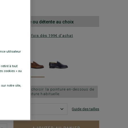
00 €
la 2e paire ville ou détente au choix
ez en plusieurs fois dès 199€ d'achat
DISPONIBLES
nce utilisateur
retiré à tout
es cookies » ou
sur notre site,
chausse grand, choisir la pointure en-dessous de
votre pointure habituelle.
Guide des tailles