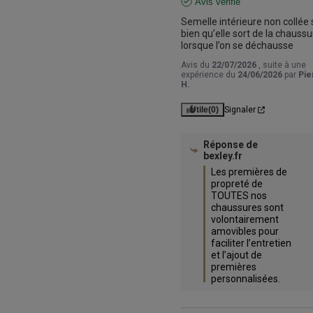
Avis vérifié
Semelle intérieure non collée s
bien qu’elle sort de la chaussur
lorsque l’on se déchausse
Avis du
22/07/2026
, suite à une
expérience du
24/06/2026
par
Pie
H.
Utile
(0)
Signaler
Réponse de
bexley.fr
Les premières de 
propreté de 
TOUTES nos 
chaussures sont 
volontairement 
amovibles pour 
faciliter l’entretien 
et l’ajout de 
premières 
personnalisées.