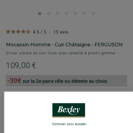
4.5
/
5
-
15
avis
Mocassin Homme - Cuir Châtaigne - FERGUSON
Driver urbain en cuir lisse avec semelle à picots gomme
109,00 €
-30€
sur la 2e paire ville ou détente au choix
Payez en plusieurs fois dès 199€ d'achat
COULEURS DISPONIBLES
Continuer sans accepter