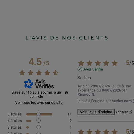
L'AVIS DE NOS CLIENTS
4.5
5
/
5
/
5
Avis vérifié
Sorties
Avis du
29/07/2026
, suite à une
expérience du
04/07/2026
par
Basé sur
15
avis soumis à un
Ricardo N.
contrôle
Publié à l'origine sur
bexley.com (
Voir tous les avis sur ce site
Voir l’avis d’origine
Signaler
5
étoiles
11
4
étoiles
2
3
étoiles
1
5
/
5