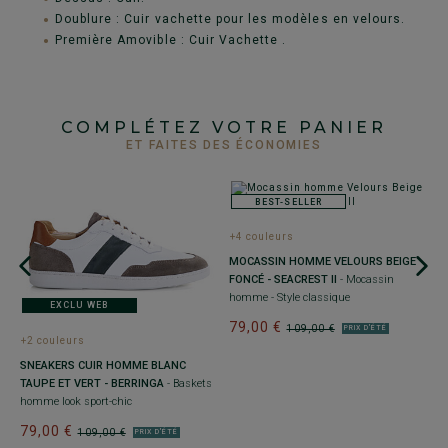
Doublure : Cuir vachette pour les modèles en velours.
Première Amovible : Cuir Vachette .
COMPLÉTEZ VOTRE PANIER
ET FAITES DES ÉCONOMIES
BEST-SELLER
+4 couleurs
+
MOCASSIN HOMME VELOURS BEIGE
S
FONCÉ - SEACREST II
- Mocassin
-
homme - Style classique
S
EXCLU WEB
79,00 €
7
109,00 €
PRIX D'ÉTÉ
+2 couleurs
SNEAKERS CUIR HOMME BLANC
TAUPE ET VERT - BERRINGA
- Baskets
homme look sport-chic
79,00 €
109,00 €
PRIX D'ÉTÉ