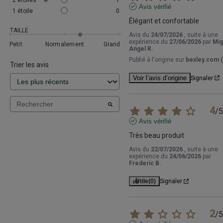
2
étoiles
1
Avis vérifié
1
étoile
0
Élégant et confortable
TAILLE
Avis du
24/07/2026
, suite à une
expérience du
27/06/2026
par
Mig
Petit
Normalement
Grand
Angel R.
Publié à l'origine sur
bexley.com (
Trier les avis
Voir l’avis d’origine
Signaler
4
/
5
Avis vérifié
Très beau produit
Avis du
22/07/2026
, suite à une
expérience du
24/06/2026
par
Frederic B.
Utile
(0)
Signaler
2
/
5