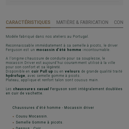
CARACTÉRISTIQUES
MATIÈRE & FABRICATION
CONSE
Modèle fabriqué dans nos ateliers au Portugal.
Reconnaissable immédiatement à sa semelle à picots, le driver
Ferguson est un
mocassin d'été homme
incontournable.
A l'origine chaussure de conduite pour sa souplesse, le
mocassin Driver est aujourd'hui couramment utilisé à la ville
pour son confort et sa légèreté.
Disponible en
cuir Pull up
ou en
velours
de grande qualité traité
hydrofuge
, avec semelle gomme à picots.
Plateau, applique et renfort talon sont cousus main.
Les
chaussures casual
Ferguson sont intégralement doublées
en cuir de vachette.
Chaussures d'été homme - Mocassin driver
Cousu Mocassin.
Semelle Gomme à picots.
Dessus : Cuir.