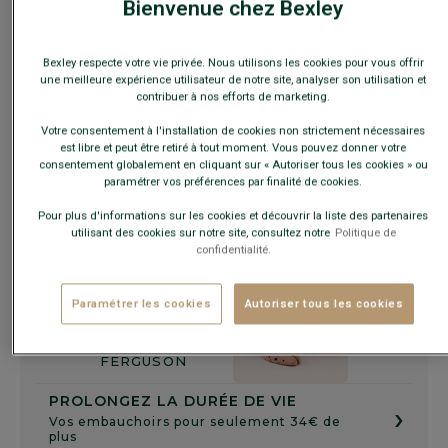
Bienvenue chez Bexley
Bexley respecte votre vie privée. Nous utilisons les cookies pour vous offrir
Guide des tailles
une meilleure expérience utilisateur de notre site, analyser son utilisation et
contribuer à nos efforts de marketing.
Votre consentement à l'installation de cookies non strictement nécessaires
AJOUTER AU PANIER
−
+
est libre et peut être retiré à tout moment. Vous pouvez donner votre
consentement globalement en cliquant sur « Autoriser tous les cookies » ou
paramétrer vos préférences par finalité de cookies.
Voir la disponibilité en magasin
Pour plus d'informations sur les cookies et découvrir la liste des partenaires
Livré en 24h ouvrées avec Chronopost Express
utilisant des cookies sur notre site, consultez notre
Politique de
(commandez avant 14h)
confidentialité.
30 jours pour changer d'avis !
Paramétrer les cookies
Autoriser tous les cookies
+
PROLONGEZ LA DURÉE DE VIE
›
Vos embauchoirs pour seulement 34€ de
plus