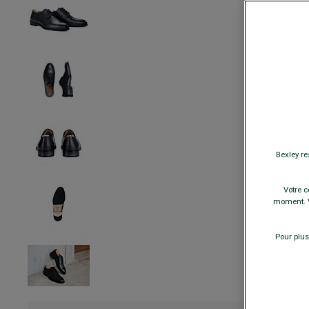
Bexley re
Votre c
moment. V
Pour plus