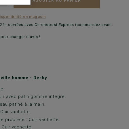
AJOUTER AU PANIER
+
disponibilité en magasin
n 24h ouvrées avec Chronopost Express (commandez avant
pour changer d'avis !
ville homme - Derby
ke.
ir avec patin gomme intégré.
eau patiné à la main.
 Cuir vachette.
e propreté : Cuir vachette.
: Cuir vachette.