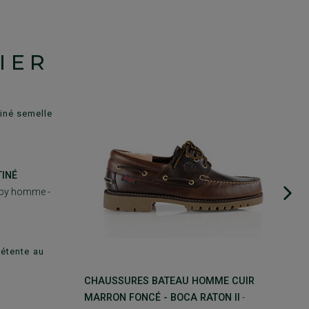
IER
INÉ
rby homme -
détente au
CHAUSSURES BATEAU HOMME CUIR
MARRON FONCÉ - BOCA RATON II
-