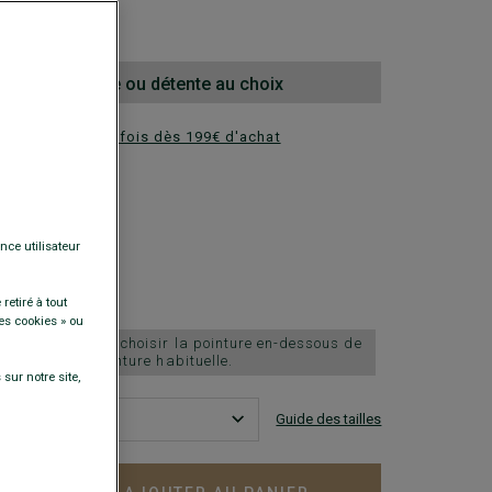
00 €
la 2e paire ville ou détente au choix
ez en plusieurs fois dès 199€ d'achat
DISPONIBLES
nce utilisateur
retiré à tout
es cookies » ou
chausse grand, choisir la pointure en-dessous de
votre pointure habituelle.
sur notre site,
Guide des tailles