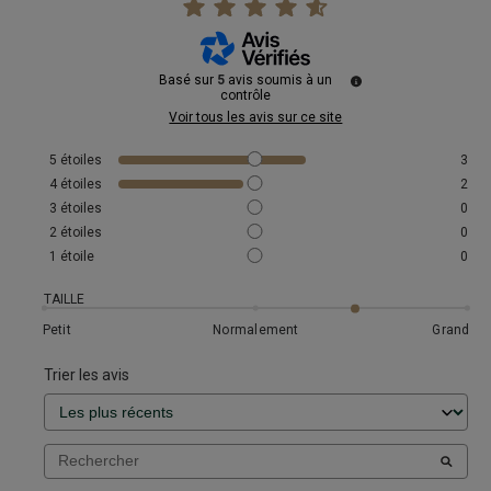
Basé sur
5
avis soumis à un
contrôle
Voir tous les avis sur ce site
5
étoiles
3
4
étoiles
2
3
étoiles
0
2
étoiles
0
1
étoile
0
TAILLE
Petit
Normalement
Grand
Trier les avis