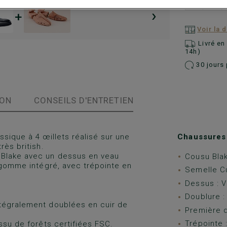
−
›
+
Voir la 
Livré e
14h)
30 jours 
ION
CONSEILS D'ENTRETIEN
ssique à 4 œillets réalisé sur une
Chaussures 
rès british.
 Blake avec un dessus en veau
Cousu Bla
n gomme intégré, avec trépointe en
Semelle Cu
Dessus : V
Doublure :
ntégralement doublées en cuir de
Première d
Trépointe 
ssu de forêts certifiées FSC.