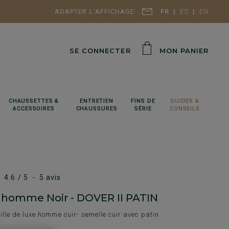
ADAPTER L'AFFICHAGE
FR
ES
EN
SE CONNECTER
MON PANIER
CHAUSSETTES &
ENTRETIEN
FINS DE
GUIDES &
ACCESSOIRES
CHAUSSURES
SÉRIE
CONSEILS
4.6
/
5
-
5
avis
 homme Noir - DOVER II PATIN
lle de luxe homme cuir- semelle cuir avec patin