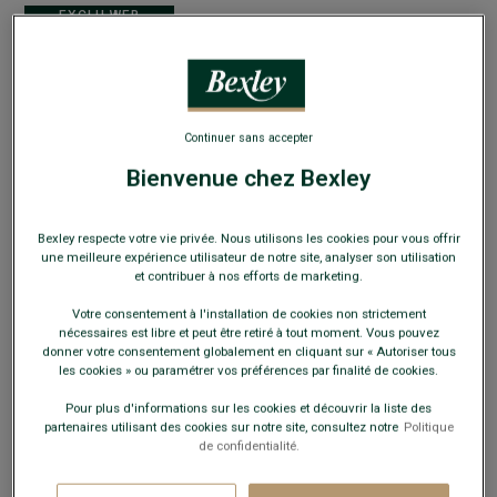
EXCLU WEB
Continuer sans accepter
Derbies homme Velours Havane - DOVER II PATIN
Bienvenue chez Bexley
Chaussure ville de luxe homme cuir- semelle cuir avec patin
89,00 €
Bexley respecte votre vie privée. Nous utilisons les cookies pour vous offrir
FINS DE SÉRIE
une meilleure expérience utilisateur de notre site, analyser son utilisation
et contribuer à nos efforts de marketing.
Payez en plusieurs fois dès 199€ d'achat
Votre consentement à l'installation de cookies non strictement
nécessaires est libre et peut être retiré à tout moment. Vous pouvez
COULEURS DISPONIBLES
donner votre consentement globalement en cliquant sur « Autoriser tous
les cookies » ou paramétrer vos préférences par finalité de cookies.
Pour plus d'informations sur les cookies et découvrir la liste des
partenaires utilisant des cookies sur notre site, consultez notre
Politique
de confidentialité.
Ce modèle chausse grand, choisir la pointure en-dessous
de votre pointure habituelle.