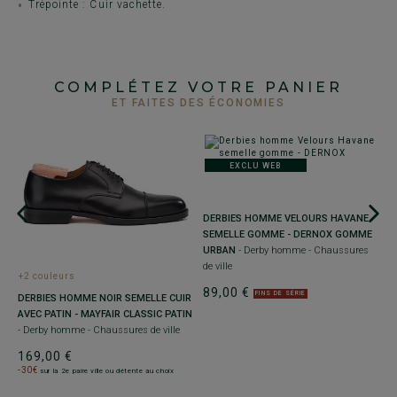
Trépointe : Cuir vachette.
COMPLÉTEZ VOTRE PANIER
ET FAITES DES ÉCONOMIES
EXCLU WEB
DERBIES HOMME VELOURS HAVANE
SEMELLE GOMME - DERNOX GOMME
URBAN
- Derby homme - Chaussures
de ville
+2 couleurs
+
89,00 €
FINS DE SÉRIE
DERBIES HOMME NOIR SEMELLE CUIR
R
I
AVEC PATIN - MAYFAIR CLASSIC PATIN
S
- Derby homme - Chaussures de ville
P
lu
169,00 €
-30€
9
sur la 2e paire ville ou détente au choix