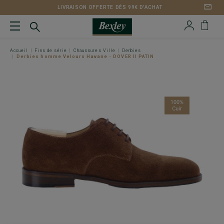
LIVRAISON OFFERTE DÈS 99€ D'ACHAT
Accueil
Fins de série
Chaussures Ville
Derbies
Derbies homme Velours Havane - DOVER II PATIN