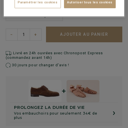
Paramétrer les cookies
Autoriser tous les cookies
Guide des tailles
AJOUTER AU PANIER
−
+
Livré en 24h ouvrées avec Chronopost Express
(commandez avant 14h)
30 jours pour changer d'avis !
+
PROLONGEZ LA DURÉE DE VIE
›
Vos embauchoirs pour seulement 34€ de
plus