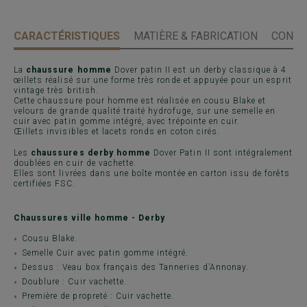
CARACTÉRISTIQUES
MATIÈRE & FABRICATION
CONSE
La
chaussure homme
Dover patin II est un derby classique à 4
œillets réalisé sur une forme très ronde et appuyée pour un esprit
vintage très british.
Cette chaussure pour homme est réalisée en cousu Blake et
velours de grande qualité traité hydrofuge, sur une semelle en
cuir avec patin gomme intégré, avec trépointe en cuir.
Œillets invisibles et lacets ronds en coton cirés.
Les
chaussures derby homme
Dover Patin II sont intégralement
doublées en cuir de vachette.
Elles sont livrées dans une boîte montée en carton issu de forêts
certifiées FSC.
Chaussures ville homme - Derby
Cousu Blake.
Semelle Cuir avec patin gomme intégré.
Dessus : Veau box français des Tanneries d’Annonay.
Doublure : Cuir vachette.
Première de propreté : Cuir vachette.