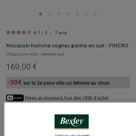
4.1
/
5
-
7
avis
Mocassin homme cognac patiné en cuir - FINERO
Chaussure ville - semelle cuir
169,00 €
-30€
sur la 2e paire ville ou détente au choix
Payez en plusieurs fois dès 199€ d'achat
COULEURS DISPONIBLES
Continuer sans accepter