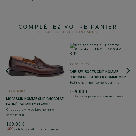
COMPLÉTEZ VOTRE PANIER
ET FAITES DES ÉCONOMIES
+4 couleurs
CHELSEA BOOTS CUIR HOMME
CHOCOLAT - FANGLER GOMME CITY
-
Bottine homme - semelle gomme
169,00 €
+3 couleurs
+
-30€
sur la 2e paire ville ou détente au choix
MOCASSIN HOMME CUIR CHOCOLAT
D
PATINÉ - WEMBLEY CLASSIC
-
e
S
Chaussure ville de luxe homme,
B
semelle cuir
C
169,00 €
1
-30€
-
sur la 2e paire ville ou détente au choix