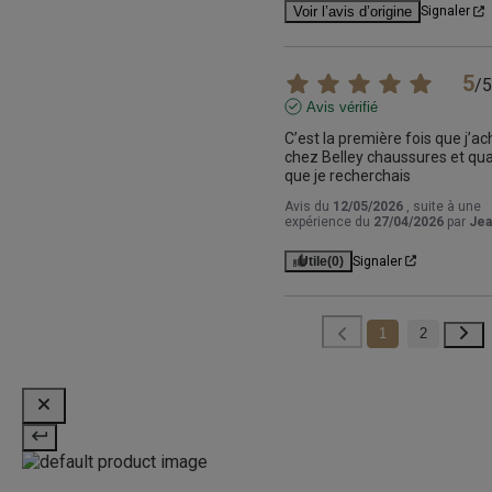
Voir l’avis d’origine
Signaler
5
/
5
Avis vérifié
C’est la première fois que j’ac
chez Belley chaussures et qual
que je recherchais
Avis du
12/05/2026
, suite à une
expérience du
27/04/2026
par
Jea
Utile
(0)
Signaler
1
2