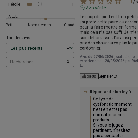
1
/
5
1
étoile
1
Avis vérifié
TAILLE
Le coup de pied est trop petit a
j’ai porté cette paire au cordon
Petit
Normalement
Grand
pour la faire mettre en forme 
mais cela n’a pas suffi. Je m’en
Trier les avis
suis débarrassé. J’ai ainsi perd
prix des chaussures plus le pri
cordonnier.
Avis du
27/06/2026
, suite à une
expérience du
28/05/2026
par
Ric
L.
Utile
(0)
Signaler
Réponse de
bexley.fr
Ce type de 
dysfonctionnement 
n'est en effet pas 
normal pour nos 
produits.

Si vous le jugez 
pertinent, n'hésitez 
pas à contacter 