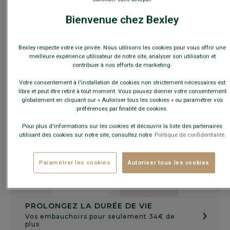
Bienvenue chez Bexley
Guide des tailles
Bexley respecte votre vie privée. Nous utilisons les cookies pour vous offrir une
meilleure expérience utilisateur de notre site, analyser son utilisation et
contribuer à nos efforts de marketing.
AJOUTER AU PANIER
−
+
Votre consentement à l'installation de cookies non strictement nécessaires est
libre et peut être retiré à tout moment. Vous pouvez donner votre consentement
Voir la disponibilité en magasin
globalement en cliquant sur « Autoriser tous les cookies » ou paramétrer vos
préférences par finalité de cookies.
Livré en 24h ouvrées avec Chronopost Express
(commandez avant 14h)
Pour plus d'informations sur les cookies et découvrir la liste des partenaires
utilisant des cookies sur notre site, consultez notre
Politique de confidentialité.
30 jours pour changer d'avis !
Paramétrer les cookies
Autoriser tous les cookies
+
PROLONGEZ LA DURÉE DE VIE
›
Vos embauchoirs pour seulement 34€ de
plus