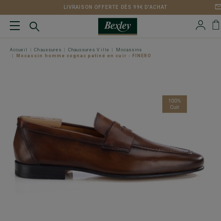
LIVRAISON OFFERTE DÈS 99€ D'ACHAT
Accueil
Chaussures
Chaussures Ville
Mocassins
Mocassin homme cognac patiné en cuir - FINERO