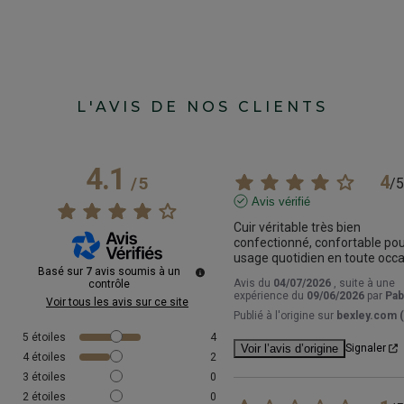
L'AVIS DE NOS CLIENTS
4.1
4
/
5
/
5
Avis vérifié
Cuir véritable très bien 
confectionné, confortable pou
usage quotidien en toute occ
Basé sur
7
avis soumis à un
Avis du
04/07/2026
, suite à une
contrôle
expérience du
09/06/2026
par
Pab
Voir tous les avis sur ce site
Publié à l'origine sur
bexley.com (
5
étoiles
4
Voir l’avis d’origine
Signaler
4
étoiles
2
3
étoiles
0
2
étoiles
0