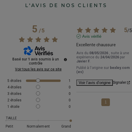
L'AVIS DE NOS CLIENTS
5
5
/
5
/
5
Avis vérifié
Excellente chaussure
Avis du
08/05/2026
, suite à une
expérience du
24/04/2026
par
Basé sur
1
avis soumis à un
Javier F.
contrôle
Publié à l'origine sur
bexley.com
Voir tous les avis sur ce site
(es)
5
étoiles
1
Voir l’avis d’origine
Signaler
4
étoiles
0
3
étoiles
0
2
étoiles
0
1
1
étoile
0
TAILLE
Petit
Normalement
Grand