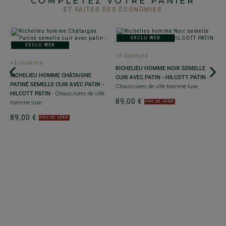
COMPLÉTEZ VOTRE PANIER
ET FAITES DES ÉCONOMIES
EXCLU WEB
EXCLU WEB
+3 couleurs
+3 couleurs
RICHELIEU HOMME NOIR SEMELLE
RICHELIEU HOMME CHÂTAIGNE
CUIR AVEC PATIN - HILCOTT PATIN
-
PATINÉ SEMELLE CUIR AVEC PATIN -
Chaussures de ville homme luxe
HILCOTT PATIN
- Chaussures de ville
89,00 €
homme luxe
FINS DE SÉRIE
+
89,00 €
FINS DE SÉRIE
R
S
V
8