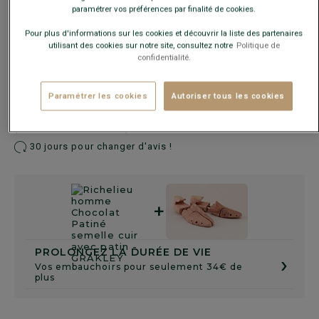
paramétrer vos préférences par finalité de cookies.
Guide des tailles
Pour plus d'informations sur les cookies et découvrir la liste des partenaires
utilisant des cookies sur notre site, consultez notre
Politique de
confidentialité.
AJOUTER AU PANIER
−
+
Paramétrer les cookies
Autoriser tous les cookies
Livré en 24h ouvrées avec Chronopost Express
(commandez avant 14h)
30 jours pour changer d'avis !
+
PROLONGEZ LA DURÉE DE VIE
›
Vos embauchoirs pour seulement 34€ de
plus