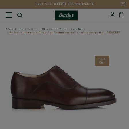
LIVRAISON OFFERTE DÈS 99€ D'ACHAT
Accueil
Fins de série
Chaussures Ville
Richelieus
Richelieu homme Chocolat Patiné semelle cuir avec patin - GRAKLEY