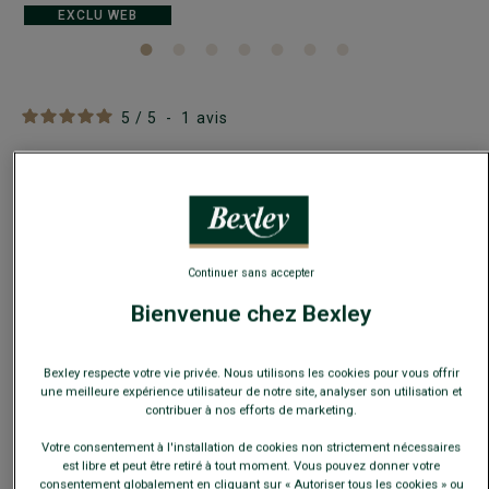
EXCLU WEB
5
/
5
-
1
avis
Richelieu homme Chocolat Patiné semelle cuir
avec patin - GRAKLEY
Chaussures de ville de luxe - Semelle cuir
109,00 €
FINS DE SÉRIE
Continuer sans accepter
Bienvenue chez Bexley
Payez en plusieurs fois dès 199€ d'achat
COULEURS DISPONIBLES
Bexley respecte votre vie privée. Nous utilisons les cookies pour vous offrir
une meilleure expérience utilisateur de notre site, analyser son utilisation et
contribuer à nos efforts de marketing.
Votre consentement à l'installation de cookies non strictement nécessaires
est libre et peut être retiré à tout moment. Vous pouvez donner votre
consentement globalement en cliquant sur « Autoriser tous les cookies » ou