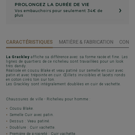
PROLONGEZ LA DURÉE DE VIE
›
Vos embauchoirs pour seulement 34€ de
plus
CARACTÉRISTIQUES
MATIÈRE & FABRICATION
CONSE
La Grackley
affiche sa différence avec sa forme racée et fine. Les
lignes de quartiers de ce richelieu sont travaillées pour un look
très dandy.
Réalisée en cousu Blake et veau patiné sur semelle en cuir avec
patin et avec trépointe en cuir. Œillets invisibles et lacets ronds
en coton cirés ton sur ton.
Les Grackley sont intégralement doublées en cuir de vachette.
Chaussures de ville - Richelieu pour homme :
Cousu Blake.
Semelle Cuir avec patin.
Dessus : Veau patiné.
Doublure : Cuir vachette.
Première de propreté : Cuir vachette.