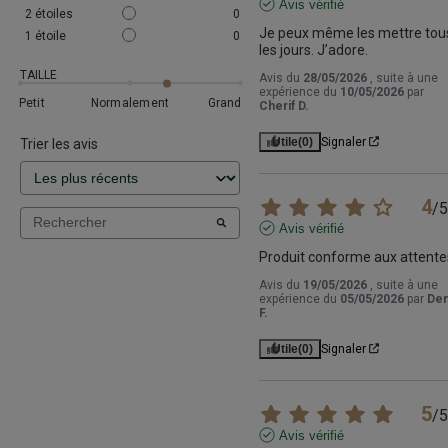
Avis vérifié
2
étoiles
0
Je peux même les mettre tous
1
étoile
0
les jours. J’adore.
TAILLE
Avis du
28/05/2026
, suite à une
expérience du
10/05/2026
par
Petit
Normalement
Grand
Cherif D.
Utile
(0)
Signaler
Trier les avis
4
/
5
Avis vérifié
Produit conforme aux attente
Avis du
19/05/2026
, suite à une
expérience du
05/05/2026
par
Den
F.
Utile
(0)
Signaler
5
/
5
Avis vérifié