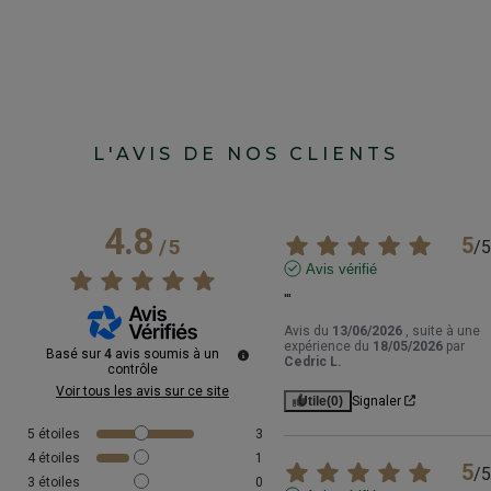
L'AVIS DE NOS CLIENTS
4.8
5
/
5
/
5
Avis vérifié
'''
Avis du
13/06/2026
, suite à une
expérience du
18/05/2026
par
Basé sur
4
avis soumis à un
Cedric L.
contrôle
Voir tous les avis sur ce site
Utile
(0)
Signaler
5
étoiles
3
4
étoiles
1
5
/
5
3
étoiles
0