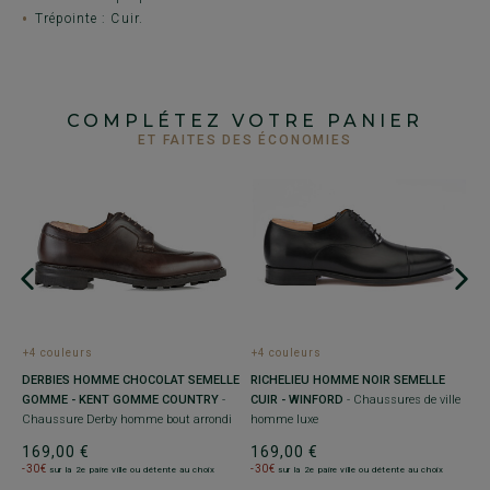
Trépointe : Cuir.
COMPLÉTEZ VOTRE PANIER
ET FAITES DES ÉCONOMIES
+
R
S
C
h
+4 couleurs
+4 couleurs
1
DERBIES HOMME CHOCOLAT SEMELLE
RICHELIEU HOMME NOIR SEMELLE
-
N
GOMME - KENT GOMME COUNTRY
-
CUIR - WINFORD
- Chaussures de ville
Chaussure Derby homme bout arrondi
homme luxe
169,00 €
169,00 €
-30€
-30€
sur la 2e paire ville ou détente au choix
sur la 2e paire ville ou détente au choix