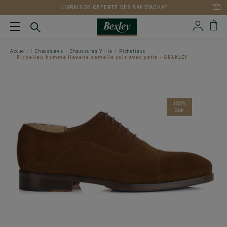
LIVRAISON OFFERTE DÈS 99€ D'ACHAT
Accueil
Chaussures
Chaussures Ville
Richelieus
Richelieu homme Havane semelle cuir avec patin - GRAKLEY