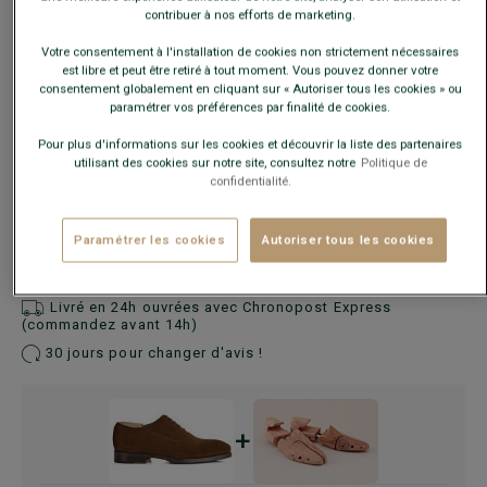
contribuer à nos efforts de marketing.
Votre consentement à l'installation de cookies non strictement nécessaires
En cas d'hésitation, choisir la pointure au-dessus de votre
est libre et peut être retiré à tout moment. Vous pouvez donner votre
pointure habituelle.
consentement globalement en cliquant sur « Autoriser tous les cookies » ou
paramétrer vos préférences par finalité de cookies.
Guide des tailles
Pour plus d'informations sur les cookies et découvrir la liste des partenaires
utilisant des cookies sur notre site, consultez notre
Politique de
confidentialité.
AJOUTER AU PANIER
−
+
Paramétrer les cookies
Autoriser tous les cookies
Voir la disponibilité en magasin
Livré en 24h ouvrées avec Chronopost Express
(commandez avant 14h)
30 jours pour changer d'avis !
+