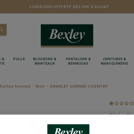
LIVRAISON OFFERTE DÈS 99€ D'ACHAT
 &
PULLS
BLOUSONS &
PANTALONS &
CEINTURES &
RTS
MANTEAUX
BERMUDAS
MAROQUINERIE
chelieu homme - Noir - GRAKLEY GOMME COUNTRY
Richeli
COUNT