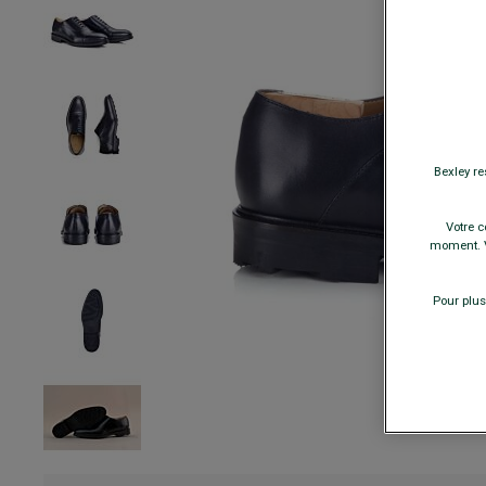
Bexley re
Votre c
moment. V
Pour plus