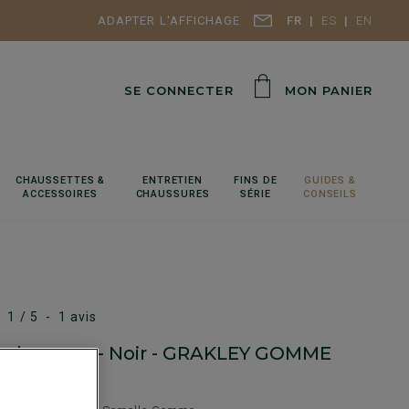
ADAPTER L'AFFICHAGE
FR
ES
EN
SE CONNECTER
MON PANIER
CHAUSSETTES &
ENTRETIEN
FINS DE
GUIDES &
ACCESSOIRES
CHAUSSURES
SÉRIE
CONSEILS
1
/
5
-
1
avis
eu homme - Noir - GRAKLEY GOMME
RY