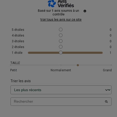
Basé sur
1
avis soumis à un
contrôle
Voir tous les avis sur ce site
5
étoiles
0
4
étoiles
0
3
étoiles
0
2
étoiles
0
1
étoile
1
TAILLE
Petit
Normalement
Grand
Trier les avis