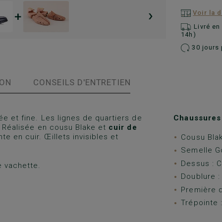
›
+
Voir la 
Livré e
14h)
30 jours 
ION
CONSEILS D'ENTRETIEN
e et fine. Les lignes de quartiers de
Chaussures 
y. Réalisée en cousu Blake et
cuir de
 en cuir. Œillets invisibles et
Cousu Bla
Semelle 
Dessus : C
e vachette.
Doublure :
Première d
Trépointe :