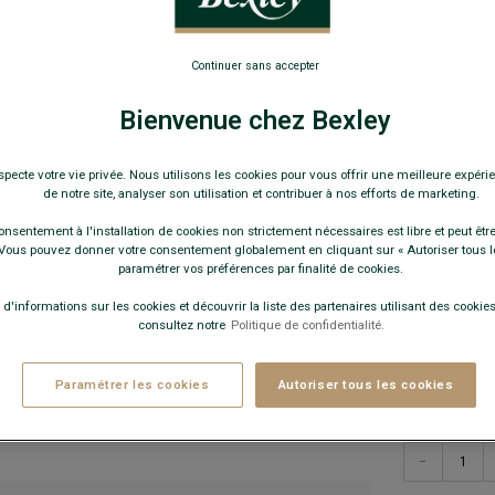
Chaussures 
169,
Continuer sans accepter
-30€
Bienvenue chez Bexley
sur 
Pay
specte votre vie privée. Nous utilisons les cookies pour vous offrir une meilleure expérie
de notre site, analyser son utilisation et contribuer à nos efforts de marketing.
COULEURS 
onsentement à l'installation de cookies non strictement nécessaires est libre et peut être 
ous pouvez donner votre consentement globalement en cliquant sur « Autoriser tous l
paramétrer vos préférences par finalité de cookies.
 d'informations sur les cookies et découvrir la liste des partenaires utilisant des cookies 
consultez notre
Politique de confidentialité.
Paramétrer les cookies
Autoriser tous les cookies
−