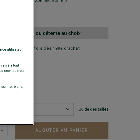
de ville de luxe - Semelle Gomme
00 €
la 2e paire ville ou détente au choix
ez en plusieurs fois dès 199€ d'achat
nce utilisateur
DISPONIBLES
retiré à tout
es cookies » ou
sur notre site,
Guide des tailles
AJOUTER AU PANIER
+