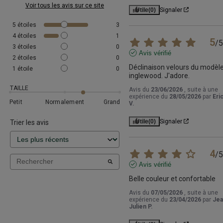
Voir tous les avis sur ce site
Utile
(0)
Signaler
5
étoiles
3
4
étoiles
1
5
/
5
3
étoiles
0
Avis vérifié
2
étoiles
0
Déclinaison velours du modèle
1
étoile
0
inglewood. J'adore.
TAILLE
Avis du
23/06/2026
, suite à une
expérience du
28/05/2026
par
Eri
Petit
Normalement
Grand
V.
Utile
(0)
Signaler
Trier les avis
4
/
5
Avis vérifié
Belle couleur et confortable
Avis du
07/05/2026
, suite à une
expérience du
23/04/2026
par
Jea
Julien P.