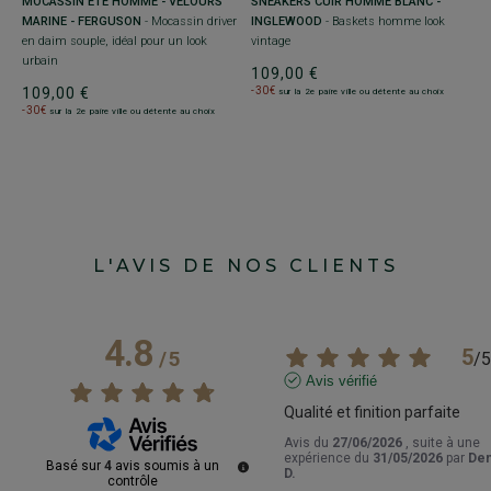
MOCASSIN ÉTÉ HOMME - VELOURS
S
SNEAKERS CUIR HOMME BLANC -
MARINE - FERGUSON
- Mocassin driver
P
INGLEWOOD
- Baskets homme look
en daim souple, idéal pour un look
h
e
vintage
urbain
1
109,00 €
109,00 €
-
-30€
sur la 2e paire ville ou détente au choix
-30€
sur la 2e paire ville ou détente au choix
L'AVIS DE NOS CLIENTS
4.8
5
/
5
/
5
Avis vérifié
Qualité et finition parfaite
Avis du
27/06/2026
, suite à une
expérience du
31/05/2026
par
Den
Basé sur
4
avis soumis à un
D.
contrôle