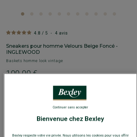
4.8
/
5
-
4
avis
Sneakers pour homme Velours Beige Foncé -
INGLEWOOD
Baskets homme look vintage
109,00 €
-30€
sur la 2e paire ville ou détente au choix
Payez en plusieurs fois dès 199€ d'achat
Continuer sans accepter
COULEURS DISPONIBLES
Bienvenue chez Bexley
Bexley respecte votre vie privée. Nous utilisons les cookies pour vous offrir