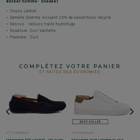
Basket homme- Sneaker
Cousu Latéral.
Semelle Gomme incluant 20% de caoutchouc recyclé.
Dessus : Velours traité hydrofuge.
Doublure: Cuir Vachette.
Première : Cuir.
COMPLÉTEZ VOTRE PANIER
ET FAITES DES ÉCONOMIES
BEST-SELLER
+11 couleurs
+
+10 couleurs