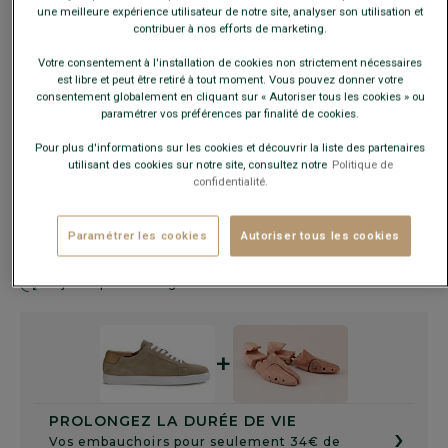
une meilleure expérience utilisateur de notre site, analyser son utilisation et
contribuer à nos efforts de marketing.
Votre consentement à l'installation de cookies non strictement nécessaires
est libre et peut être retiré à tout moment. Vous pouvez donner votre
Guide des tailles
consentement globalement en cliquant sur « Autoriser tous les cookies » ou
paramétrer vos préférences par finalité de cookies.
Pour plus d'informations sur les cookies et découvrir la liste des partenaires
AJOUTER AU PANIER
−
+
utilisant des cookies sur notre site, consultez notre
Politique de
confidentialité.
Voir la disponibilité en magasin
Paramétrer les cookies
Autoriser tous les cookies
Livré en 24h ouvrées avec Chronopost Express
(commandez avant 14h)
30 jours pour changer d'avis !
+
PROLONGEZ LA DURÉE DE VIE
›
Vos embauchoirs pour seulement 34€ de