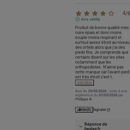
4
/
5
Avis vérifié
Produit de bonne qualité mes 
cuire épais et donc moins 
souple moins respirant et 
surtout assez étroit au niveau 
des orteils alors que j'ai des 
pieds fins. Je comprends que 
certains disent sur les sites 
notamment que les 
orthopedistes . N'aime pas 
cette marque car l'avant-pied 
est très étroit c'est t
...
voir plus
Avis du
29/05/2026
, suite à une
expérience du
07/03/2026
par
Philippe B.
Utile
(0)
Signaler
Réponse de
bexley.fr