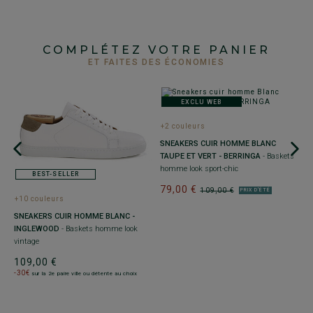
COMPLÉTEZ VOTRE PANIER
ET FAITES DES ÉCONOMIES
EXCLU WEB
+2 couleurs
SNEAKERS CUIR HOMME BLANC
TAUPE ET VERT - BERRINGA
- Baskets
homme look sport-chic
BEST-SELLER
79,00 €
109,00 €
PRIX D'ÉTÉ
+10 couleurs
+
SNEAKERS CUIR HOMME BLANC -
S
INGLEWOOD
- Baskets homme look
P
vintage
B
109,00 €
7
-30€
sur la 2e paire ville ou détente au choix