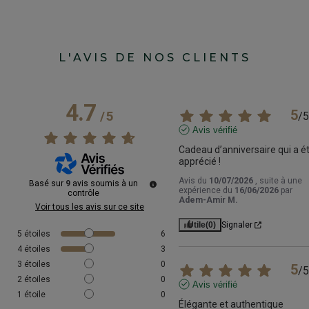
L'AVIS DE NOS CLIENTS
4.7
5
/
5
/
5
Avis vérifié
Cadeau d’anniversaire qui a ét
apprécié !
Avis du
10/07/2026
, suite à une
Basé sur
9
avis soumis à un
expérience du
16/06/2026
par
contrôle
Adem-Amir M.
Voir tous les avis sur ce site
Utile
(0)
Signaler
5
étoiles
6
4
étoiles
3
3
étoiles
0
5
/
5
2
étoiles
0
Avis vérifié
1
étoile
0
Élégante et authentique 