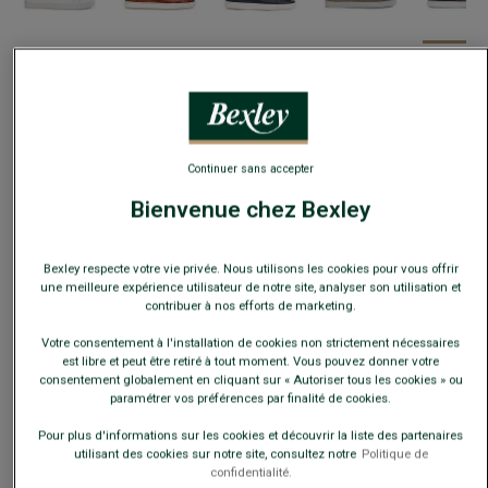
Ce modèle chausse grand, choisir la pointure en-dessous
de votre pointure habituelle.
Guide des tailles
Continuer sans accepter
Bienvenue chez Bexley
AJOUTER AU PANIER
−
+
Bexley respecte votre vie privée. Nous utilisons les cookies pour vous offrir
Voir la disponibilité en magasin
une meilleure expérience utilisateur de notre site, analyser son utilisation et
contribuer à nos efforts de marketing.
Livré en 24h ouvrées avec Chronopost Express
(commandez avant 14h)
Votre consentement à l'installation de cookies non strictement nécessaires
30 jours pour changer d'avis !
est libre et peut être retiré à tout moment. Vous pouvez donner votre
consentement globalement en cliquant sur « Autoriser tous les cookies » ou
paramétrer vos préférences par finalité de cookies.
Pour plus d'informations sur les cookies et découvrir la liste des partenaires
+
utilisant des cookies sur notre site, consultez notre
Politique de
confidentialité.