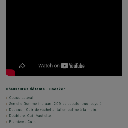
Chaussures détente - Sneaker
Cousu Latéral.
Semelle Gomme incluant 20% de caoutchouc recyclé.
Dessus : Cuir de vachette italien patiné à la main.
Doublure: Cuir Vachette.
Première : Cuir.