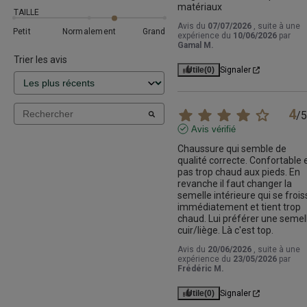
matériaux
TAILLE
Avis du
07/07/2026
, suite à une
Petit
Normalement
Grand
expérience du
10/06/2026
par
Gamal M.
Trier les avis
Utile
(0)
Signaler
4
/
5
Avis vérifié
Chaussure qui semble de 
qualité correcte. Confortable e
pas trop chaud aux pieds. En 
revanche il faut changer la 
semelle intérieure qui se froiss
immédiatement et tient trop 
chaud. Lui préférer une semell
cuir/liège. Là c'est top.
Avis du
20/06/2026
, suite à une
expérience du
23/05/2026
par
Frédéric M.
Utile
(0)
Signaler