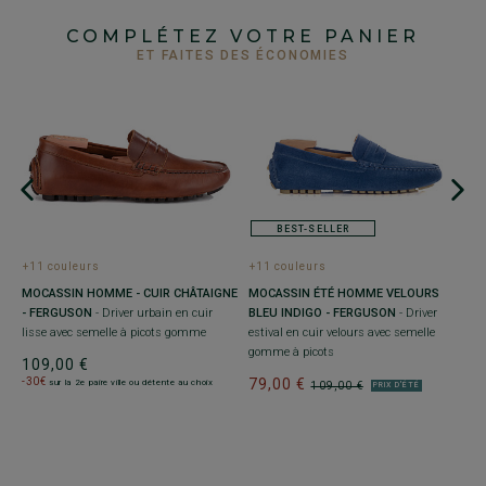
COMPLÉTEZ VOTRE PANIER
ET FAITES DES ÉCONOMIES
BEST-SELLER
+11 couleurs
+11 couleurs
+
MOCASSIN HOMME - CUIR CHÂTAIGNE
MOCASSIN ÉTÉ HOMME VELOURS
S
- FERGUSON
- Driver urbain en cuir
BLEU INDIGO - FERGUSON
- Driver
Ba
lisse avec semelle à picots gomme
estival en cuir velours avec semelle
1
gomme à picots
109,00 €
-
-30€
79,00 €
sur la 2e paire ville ou détente au choix
109,00 €
PRIX D'ÉTÉ