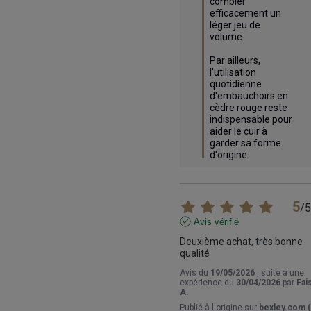
combler 
efficacement un 
léger jeu de 
volume.

Par ailleurs, 
l'utilisation 
quotidienne 
d'embauchoirs en 
cèdre rouge reste 
indispensable pour 
aider le cuir à 
garder sa forme 
d'origine.
5
/
5
Avis vérifié
Deuxième achat, très bonne 
qualité
Avis du
19/05/2026
, suite à une
expérience du
30/04/2026
par
Fai
A.
Publié à l'origine sur
bexley.com (