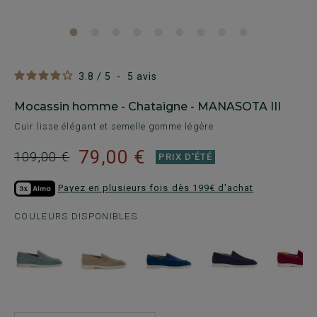
3.8
/
5
-
5
avis
Mocassin homme - Chataigne - MANASOTA III
Cuir lisse élégant et semelle gomme légère
79,00 €
109,00 €
PRIX D'ÉTÉ
Payez en plusieurs fois dès 199€ d'achat
COULEURS DISPONIBLES