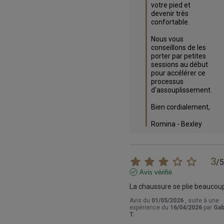
votre pied et 
devenir très 
confortable.

Nous vous 
conseillons de les 
porter par petites 
sessions au début 
pour accélérer ce 
processus 
d'assouplissement.

Bien cordialement,

Romina - Bexley
3
/
5
Avis vérifié
La chaussure se plie beaucou
Avis du
01/05/2026
, suite à une
expérience du
16/04/2026
par
Gab
T.