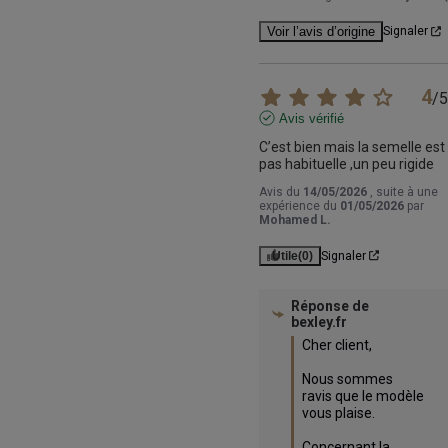
Voir l’avis d’origine
Signaler
4
/
5
Avis vérifié
C’est bien mais la semelle est 
pas habituelle ,un peu rigide
Avis du
14/05/2026
, suite à une
expérience du
01/05/2026
par
Mohamed L.
Utile
(0)
Signaler
Réponse de
bexley.fr
Cher client,

Nous sommes 
ravis que le modèle 
vous plaise. 

Concernant la 