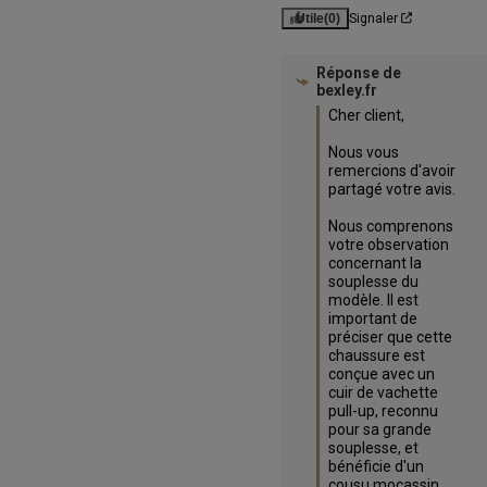
Utile
(0)
Signaler
Réponse de
bexley.fr
Cher client,

Nous vous 
remercions d'avoir 
partagé votre avis.

Nous comprenons 
votre observation 
concernant la 
souplesse du 
modèle. Il est 
important de 
préciser que cette 
chaussure est 
conçue avec un 
cuir de vachette 
pull-up, reconnu 
pour sa grande 
souplesse, et 
bénéficie d'un 
cousu mocassin. 