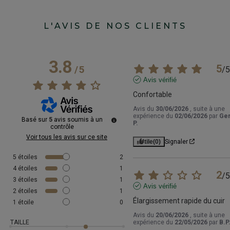
L'AVIS DE NOS CLIENTS
3.8
5
/
5
/
5
Avis vérifié
Confortable
Avis du
30/06/2026
, suite à une
expérience du
02/06/2026
par
Ger
Basé sur
5
avis soumis à un
P.
contrôle
Voir tous les avis sur ce site
Utile
(0)
Signaler
5
étoiles
2
4
étoiles
1
2
/
5
3
étoiles
1
Avis vérifié
2
étoiles
1
Élargissement rapide du cuir
1
étoile
0
Avis du
20/06/2026
, suite à une
TAILLE
expérience du
22/05/2026
par
B.P