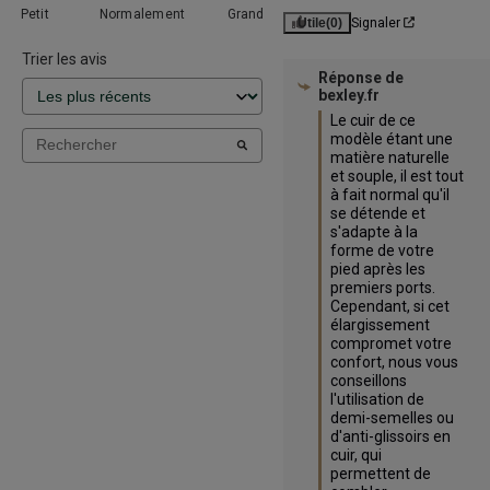
Petit
Normalement
Grand
Utile
(0)
Signaler
Trier les avis
Réponse de
bexley.fr
Le cuir de ce 
modèle étant une 
matière naturelle 
et souple, il est tout 
à fait normal qu'il 
se détende et 
s'adapte à la 
forme de votre 
pied après les 
premiers ports. 
Cependant, si cet 
élargissement 
compromet votre 
confort, nous vous 
conseillons 
l'utilisation de 
demi-semelles ou 
d'anti-glissoirs en 
cuir, qui 
permettent de 