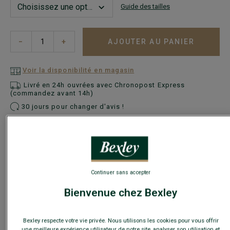
Guide des tailles
AJOUTER AU PANIER
−
+
Voir la disponibilité en magasin
Livré en 24h ouvrées avec Chronopost Express
(commandez avant 14h)
30 jours pour changer d'avis !
+
Continuer sans accepter
PROLONGEZ LA DURÉE DE VIE
›
Vos embauchoirs pour seulement 34€ de
Bienvenue chez Bexley
plus
Bexley respecte votre vie privée. Nous utilisons les cookies pour vous offrir
une meilleure expérience utilisateur de notre site, analyser son utilisation et