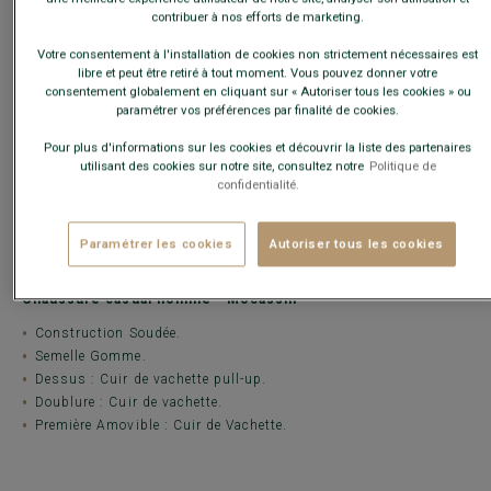
contribuer à nos efforts de marketing.
CARACTÉRISTIQUES
MATIÈRE & FABRICATION
CONSE
Votre consentement à l'installation de cookies non strictement nécessaires est
libre et peut être retiré à tout moment. Vous pouvez donner votre
Modèle fabriqué dans nos ateliers au Portugal.
consentement globalement en cliquant sur « Autoriser tous les cookies » ou
paramétrer vos préférences par finalité de cookies.
Manasota est un mocassin sans applique sur une semelle
gomme ultra légère. La Manasota est un
modèle souple,
confortable
et dans l'air du temps, idéal en été.
Pour plus d'informations sur les cookies et découvrir la liste des partenaires
utilisant des cookies sur notre site, consultez notre
Politique de
Réalisée en cuir pull-up avec semelle gomme monobloc, avec
confidentialité.
plateau cousu. Première amovible en cuir de vachette.
Elles sont livrées dans une boîte montée en carton issu de forêts
Paramétrer les cookies
Autoriser tous les cookies
certifiées FSC.
Chaussure casual homme - Mocassin
Construction Soudée.
Semelle Gomme.
Dessus : Cuir de vachette pull-up.
Doublure : Cuir de vachette.
Première Amovible : Cuir de Vachette.