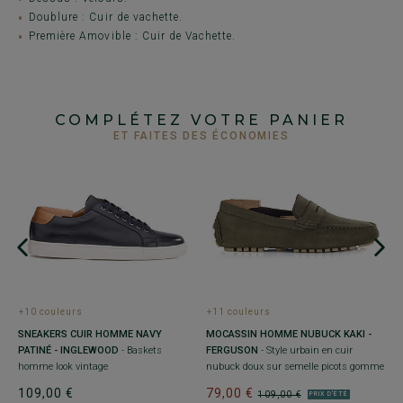
Doublure : Cuir de vachette.
Première Amovible : Cuir de Vachette.
COMPLÉTEZ VOTRE PANIER
ET FAITES DES ÉCONOMIES
+
+10 couleurs
+11 couleurs
M
SNEAKERS CUIR HOMME NAVY
MOCASSIN HOMME NUBUCK KAKI -
G
PATINÉ - INGLEWOOD
- Baskets
FERGUSON
- Style urbain en cuir
co
homme look vintage
nubuck doux sur semelle picots gomme
1
109,00 €
79,00 €
109,00 €
PRIX D'ÉTÉ