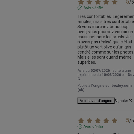
5
/
5
Avis vérifié
Très confortables. Légèremen
amples, mais très confortables
Si vous marchez beaucoup 
avec, vous pourriez vouloir un 
coussinet pour les orteils. Je 
n'avais pas réalisé que c'était 
plutôt un vert olive qu'un gris 
cendré comme sur les photos.
Mais elles sont quand même 
superbes.
Avis du
02/07/2026
, suite à une
expérience du
10/06/2026
par
Dev
C.
Publié à l'origine sur
bexley.com
(uk)
Voir l’avis d’origine
Signaler
5
/
5
Avis vérifié