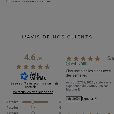
-
-30€
sur la 2e paire ville ou détente au choix
L'AVIS DE NOS CLIENTS
4.6
5
/
5
/
5
Avis vérifié
Chausse bien les pieds avec 
des semelles
Avis du
27/07/2026
, suite à une
Basé sur
7
avis soumis à un
expérience du
25/06/2026
par
contrôle
Martine F.
Voir tous les avis sur ce site
Utile
(0)
Signaler
5
étoiles
6
4
étoiles
0
3
étoiles
0