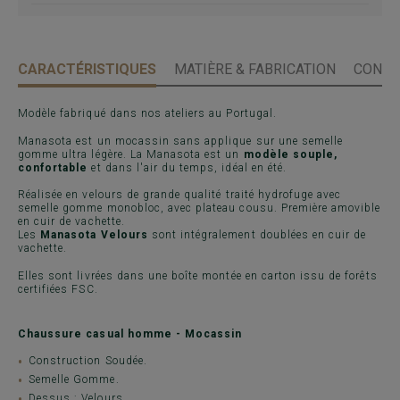
CARACTÉRISTIQUES
MATIÈRE & FABRICATION
CONSE
Modèle fabriqué dans nos ateliers au Portugal.
Manasota est un mocassin sans applique sur une semelle
gomme ultra légère. La Manasota est un
modèle souple,
confortable
et dans l'air du temps, idéal en été.
Réalisée en velours de grande qualité traité hydrofuge avec
semelle gomme monobloc, avec plateau cousu. Première amovible
en cuir de vachette.
Les
Manasota Velours
sont intégralement doublées en cuir de
vachette.
Elles sont livrées dans une boîte montée en carton issu de forêts
certifiées FSC.
Chaussure casual homme - Mocassin
Construction Soudée.
Semelle Gomme.
Dessus : Velours.