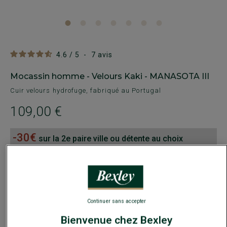
4.6
/
5
-
7
avis
Mocassin homme - Velours Kaki - MANASOTA III
Cuir velours hydrofuge, fabriqué au Portugal
109,00 €
-30€
sur la 2e paire ville ou détente au choix
Payez en plusieurs fois dès 199€ d'achat
COULEURS DISPONIBLES
Continuer sans accepter
Bienvenue chez Bexley