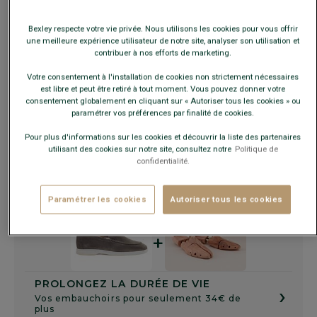
Bexley respecte votre vie privée. Nous utilisons les cookies pour vous offrir
une meilleure expérience utilisateur de notre site, analyser son utilisation et
Guide des tailles
contribuer à nos efforts de marketing.
Votre consentement à l'installation de cookies non strictement nécessaires
est libre et peut être retiré à tout moment. Vous pouvez donner votre
AJOUTER AU PANIER
−
+
consentement globalement en cliquant sur « Autoriser tous les cookies » ou
paramétrer vos préférences par finalité de cookies.
Voir la disponibilité en magasin
Pour plus d'informations sur les cookies et découvrir la liste des partenaires
utilisant des cookies sur notre site, consultez notre
Politique de
Livré en 24h ouvrées avec Chronopost Express
confidentialité.
(commandez avant 14h)
30 jours pour changer d'avis !
Paramétrer les cookies
Autoriser tous les cookies
+
PROLONGEZ LA DURÉE DE VIE
›
Vos embauchoirs pour seulement 34€ de
plus