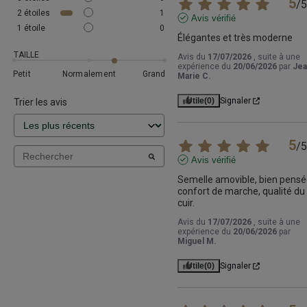
5
/
5
2
étoiles
1
Avis vérifié
1
étoile
0
Élégantes et très moderne
TAILLE
Avis du
17/07/2026
, suite à une
expérience du
20/06/2026
par
Jea
Petit
Normalement
Grand
Marie C.
Utile
(0)
Signaler
Trier les avis
5
/
5
Avis vérifié
Semelle amovible, bien pensée
confort de marche, qualité du 
cuir.
Avis du
17/07/2026
, suite à une
expérience du
20/06/2026
par
Miguel M.
Utile
(0)
Signaler