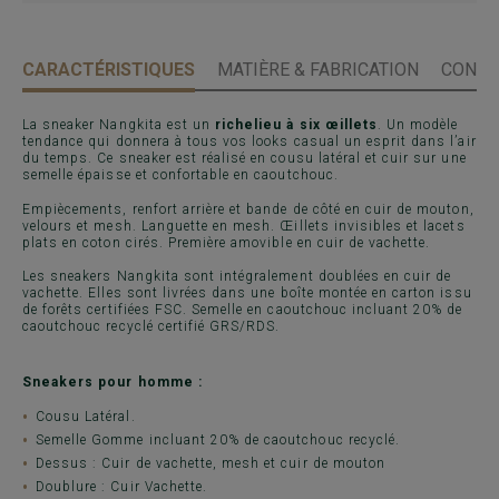
CARACTÉRISTIQUES
MATIÈRE & FABRICATION
CONSE
La sneaker Nangkita est un
richelieu à six œillets
. Un modèle
tendance qui donnera à tous vos looks casual un esprit dans l’air
du temps. Ce sneaker est réalisé en cousu latéral et cuir sur une
semelle épaisse et confortable en caoutchouc.
Empiècements, renfort arrière et bande de côté en cuir de mouton,
velours et mesh. Languette en mesh. Œillets invisibles et lacets
plats en coton cirés. Première amovible en cuir de vachette.
Les sneakers Nangkita sont intégralement doublées en cuir de
vachette. Elles sont livrées dans une boîte montée en carton issu
de forêts certifiées FSC. Semelle en caoutchouc incluant 20% de
caoutchouc recyclé certifié GRS/RDS.
Sneakers pour homme :
Cousu Latéral.
Semelle Gomme incluant 20% de caoutchouc recyclé.
Dessus : Cuir de vachette, mesh et cuir de mouton
Doublure : Cuir Vachette.