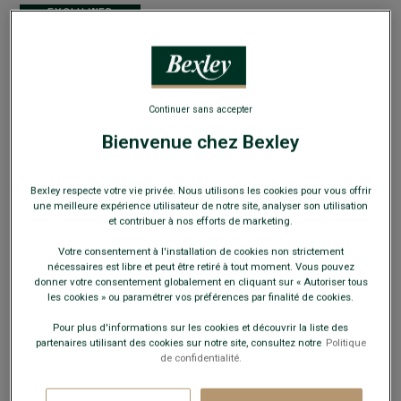
EXCLU WEB
Continuer sans accepter
Sneakers cuir homme - Navy Patiné et Velours
Bienvenue chez Bexley
Gris - NANGKITA
Baskets - look urbain - Semelle gomme
Bexley respecte votre vie privée. Nous utilisons les cookies pour vous offrir
une meilleure expérience utilisateur de notre site, analyser son utilisation
69,00 €
FINS DE SÉRIE
et contribuer à nos efforts de marketing.
Votre consentement à l'installation de cookies non strictement
Payez en plusieurs fois dès 199€ d'achat
nécessaires est libre et peut être retiré à tout moment. Vous pouvez
donner votre consentement globalement en cliquant sur « Autoriser tous
COULEURS DISPONIBLES
les cookies » ou paramétrer vos préférences par finalité de cookies.
Pour plus d'informations sur les cookies et découvrir la liste des
partenaires utilisant des cookies sur notre site, consultez notre
Politique
de confidentialité.