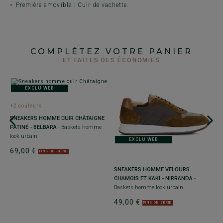
Première amovible : Cuir de vachette.
COMPLÉTEZ VOTRE PANIER
ET FAITES DES ÉCONOMIES
EXCLU WEB
+2 couleurs
SNEAKERS HOMME CUIR CHÂTAIGNE
PATINÉ - BELBARA
- Baskets homme
look urbain
EXCLU WEB
69,00 €
FINS DE SÉRIE
SNEAKERS HOMME VELOURS
S
CHAMOIS ET KAKI - NIRRANDA
-
C
Baskets homme look urbain
e
B
49,00 €
6
FINS DE SÉRIE