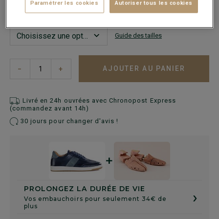
Ce modèle chausse grand, choisir la pointure en-dessous
Paramétrer les cookies
Autoriser tous les cookies
de votre pointure habituelle.
Guide des tailles
AJOUTER AU PANIER
−
+
Livré en 24h ouvrées avec Chronopost Express
(commandez avant 14h)
30 jours pour changer d'avis !
+
PROLONGEZ LA DURÉE DE VIE
›
Vos embauchoirs pour seulement 34€ de
plus