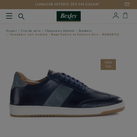
LIVRAISON OFFERTE DÈS 99€ D'ACHAT
Accueil
Fins de série
Chaussures Détente
Sneakers
Sneakers cuir homme - Navy Patiné et Velours Gris - NANGKITA