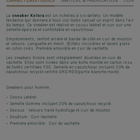
CARACTÉRISTIQUES
MATIÈRE & FABRICATION
CONSE
La
sneaker Kolora
est un richelieu à six œillets. Un modèle
tendance qui donnera à tous vos looks casual un esprit dans l’air
du temps. Ce sneaker est réalisé en cousu latéral et cuir sur une
semelle épaisse et confortable en caoutchouc.
Empiècements, renfort arrière et bande de côté en cuir de mouton
et velours. Languette en mesh. Œillets invisibles et lacets plats
en coton cirés. Première amovible en cuir de vachette.
Les sneakers Kolora sont intégralement doublées en cuir de
vachette. Elles sont livrées dans une boîte montée en carton issu
de forêts certifiées FSC. Semelle en caoutchouc incluant 20% de
caoutchouc recyclé certifié GRS/RDS(partie blanche/noire).
Sneakers pour homme :
Cousu Latéral.
Semelle Gomme incluant 20% de caoutchouc recyclé.
Dessus : Velours traité hydrofuge et cuir de mouton.
Doublure : Cuir Vachette.
Première amovible : Cuir de vachette.