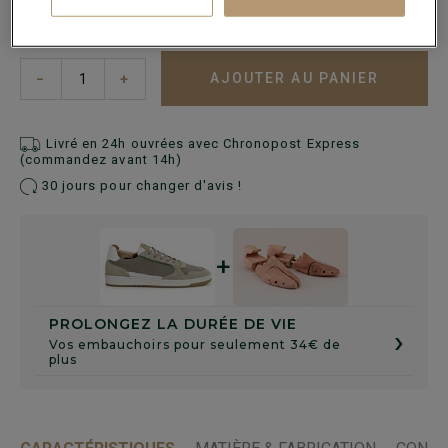
Guide des tailles
AJOUTER AU PANIER
−
+
Livré en 24h ouvrées avec Chronopost Express
(commandez avant 14h)
30 jours pour changer d'avis !
+
PROLONGEZ LA DURÉE DE VIE
›
Vos embauchoirs pour seulement 34€ de
plus