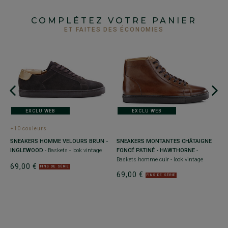
COMPLÉTEZ VOTRE PANIER
ET FAITES DES ÉCONOMIES
EXCLU WEB
EXCLU WEB
+10 couleurs
+
SNEAKERS HOMME VELOURS BRUN -
SNEAKERS MONTANTES CHÂTAIGNE
S
INGLEWOOD
- Baskets - look vintage
FONCÉ PATINÉ - HAWTHORNE
-
E
e
Baskets homme cuir - look vintage
sp
69,00 €
FINS DE SÉRIE
69,00 €
6
FINS DE SÉRIE