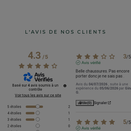
L'AVIS DE NOS CLIENTS
4.3
3
/
5
/
5
Avis vérifié
Belle chaussures. Pas encore 
porter donc je ne sais pas .
Avis du
04/07/2026
, suite à une
Basé sur
4
avis soumis à un
expérience du
05/06/2026
par
Gin
contrôle
G.
Voir tous les avis sur ce site
Utile
(0)
Signaler
5
étoiles
2
4
étoiles
1
3
étoiles
1
5
/
5
2
étoiles
0
Avis vérifié