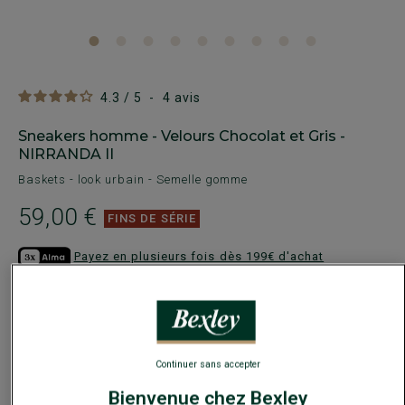
4.3
/
5
-
4
avis
Sneakers homme - Velours Chocolat et Gris -
NIRRANDA II
Baskets - look urbain - Semelle gomme
59,00 €
FINS DE SÉRIE
Payez en plusieurs fois dès 199€ d'achat
COULEURS DISPONIBLES
Continuer sans accepter
Bienvenue chez Bexley