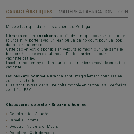
CARACTÉRISTIQUES
MATIÈRE & FABRICATION
CONSE
Modèle fabriqué dans nos ateliers au Portugal.
Nirranda est un
sneaker
au profil dynamique pour un look sport
et urbain. A porter avec un jean ou un chino court pour un look
dans l’air du temps!
Cette basket est disponible en velours et mesh sur une semelle
bicolore épaisse en caoutchouc. Renfort arrière en cuir de
vachette patiné.
Lacets ronds en nylon ton sur ton et première amovible en cuir de
vachette.
Les
baskets homme
Nirranda sont intégralement doublées en
cuir de vachette.
Elles sont livrées dans une boîte montée en carton issu de forêts
certifiées FSC.
Chaussures détente - Sneakers homme
Construction Soudée.
Semelle Gomme.
Dessus : Velours et Mesh.
Doublure : Cuir de vachette.