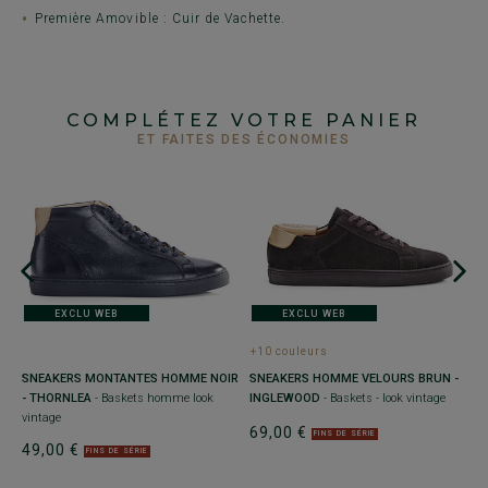
Première Amovible : Cuir de Vachette.
COMPLÉTEZ VOTRE PANIER
ET FAITES DES ÉCONOMIES
EXCLU WEB
EXCLU WEB
+10 couleurs
SNEAKERS MONTANTES HOMME NOIR
SNEAKERS HOMME VELOURS BRUN -
S
- THORNLEA
- Baskets homme look
INGLEWOOD
- Baskets - look vintage
F
vintage
B
69,00 €
FINS DE SÉRIE
49,00 €
6
FINS DE SÉRIE