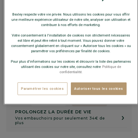
Guide des tailles
Bexley respecte votre vie privée. Nous utilisons les cookies pour vous offrir
une meilleure expérience utilisateur de notre site, analyser son utilisation et
contribuer à nos efforts de marketing.
AJOUTER AU PANIER
−
+
Votre consentement à l'installation de cookies non strictement nécessaires
est libre et peut être retiré à tout moment. Vous pouvez donner votre
consentement globalement en cliquant sur « Autoriser tous les cookies » ou
Voir la disponibilité en magasin
paramétrer vos préférences par finalité de cookies.
Livré en 24h ouvrées avec Chronopost Express
(commandez avant 14h)
Pour plus d'informations sur les cookies et découvrir la liste des partenaires
utilisant des cookies sur notre site, consultez notre
Politique de
30 jours pour changer d'avis !
confidentialité.
Paramétrer les cookies
Autoriser tous les cookies
+
PROLONGEZ LA DURÉE DE VIE
›
Vos embauchoirs pour seulement 34€ de
plus