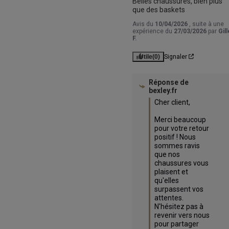
Belles chaussures, bien plus 
que des baskets
Avis du
10/04/2026
, suite à une
expérience du
27/03/2026
par
Gil
F.
Utile
(0)
Signaler
Réponse de
bexley.fr
Cher client,

Merci beaucoup 
pour votre retour 
positif ! Nous 
sommes ravis 
que nos 
chaussures vous 
plaisent et 
qu'elles 
surpassent vos 
attentes. 
N'hésitez pas à 
revenir vers nous 
pour partager 