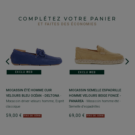
COMPLÉTEZ VOTRE PANIER
ET FAITES DES ÉCONOMIES
+
M
-
c
EXCLU WEB
EXCLU WEB
6
MOCASSIN ÉTÉ HOMME CUIR
E
MOCASSIN SEMELLE ESPADRILLE
VELOURS BLEU OCÉAN - DELTONA
-
me
HOMME VELOURS BEIGE FONCÉ -
Mocassin driver velours homme, Esprit
PANAREA
- Mocassin homme été -
classique
Semelle d'espadrilles
59,00 €
69,00 €
FINS DE SÉRIE
FINS DE SÉRIE