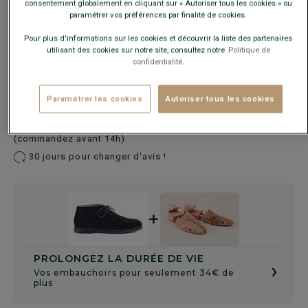
consentement globalement en cliquant sur « Autoriser tous les cookies » ou
paramétrer vos préférences par finalité de cookies.
Guide des tailles
Pour plus d'informations sur les cookies et découvrir la liste des partenaires
utilisant des cookies sur notre site, consultez notre
Politique de
confidentialité.
AJOUTER AU PANIER
−
+
Paramétrer les cookies
Autoriser tous les cookies
Livré en 24h ouvrées avec Chronopost Express
(commandez avant 14h)
30 jours pour changer d'avis !
+
PROLONGEZ LA DURÉE DE VIE
›
Vos embauchoirs pour seulement 34€ de
plus