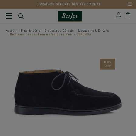
LIVRAISON OFFERTE DÈS 99€ D'ACHAT
Accueil
Fins de série
Chaussures Détente
Mocassins & Drivers
Bottines casual homme Velours Noir - SERENOA