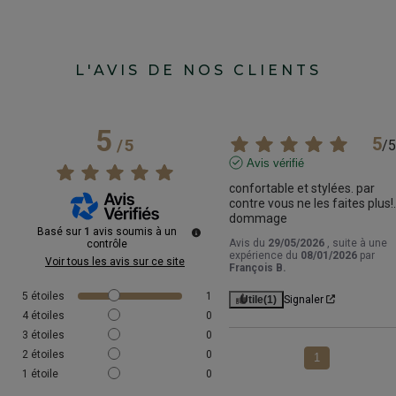
L'AVIS DE NOS CLIENTS
5
5
/
5
/
5
Avis vérifié
confortable et stylées. par 
contre vous ne les faites plus!...
dommage
Basé sur
1
avis soumis à un
Avis du
29/05/2026
, suite à une
contrôle
expérience du
08/01/2026
par
Voir tous les avis sur ce site
François B.
5
étoiles
1
Utile
(1)
Signaler
4
étoiles
0
3
étoiles
0
2
étoiles
0
1
1
étoile
0