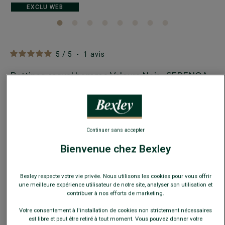
EXCLU WEB
5
/
5
-
1
avis
Bottines casual homme Velours Noir - SERENOA
2 œillets - Cuir de vachette - Semelle gomme
69,00 €
FINS DE SÉRIE
Continuer sans accepter
Payez en plusieurs fois dès 199€ d'achat
Bienvenue chez Bexley
COULEURS DISPONIBLES
Bexley respecte votre vie privée. Nous utilisons les cookies pour vous offrir
une meilleure expérience utilisateur de notre site, analyser son utilisation et
contribuer à nos efforts de marketing.
Votre consentement à l'installation de cookies non strictement nécessaires
En cas d'hésitation, choisir la pointure au-dessus de votre
est libre et peut être retiré à tout moment. Vous pouvez donner votre
pointure habituelle.