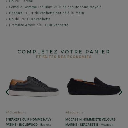
Cousu Latéral
Semelle Gomme incluant 20% de caoutchouc recyclé
Dessus : Cuir de vachette patiné à la main
Doublure: Cuir vachette
Première Amovible : Cuir vachette
COMPLÉTEZ VOTRE PANIER
ET FAITES DES ÉCONOMIES
+10 couleurs
+4 couleurs
+
SNEAKERS CUIR HOMME NAVY
MOCASSIN HOMME ÉTÉ VELOURS
S
PATINÉ - INGLEWOOD
- Baskets
MARINE - SEACREST II
- Mocassin
-