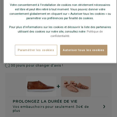
En cas d'hésitation, choisir la pointure en-dessous de votre
Votre consentement à l'installation de cookies non strictement nécessaires
pointure habituelle.
est libre et peut être retiré à tout moment. Vous pouvez donner votre
consentement globalement en cliquant sur « Autoriser tous les cookies » ou
paramétrer vos préférences par finalité de cookies.
Guide des tailles
Pour plus d'informations sur les cookies et découvrir la liste des partenaires
utilisant des cookies sur notre site, consultez notre
Politique de
confidentialité.
AJOUTER AU PANIER
−
+
Paramétrer les cookies
Autoriser tous les cookies
Livré en 24h ouvrées avec Chronopost Express
(commandez avant 14h)
30 jours pour changer d'avis !
+
PROLONGEZ LA DURÉE DE VIE
›
Vos embauchoirs pour seulement 34€ de
plus