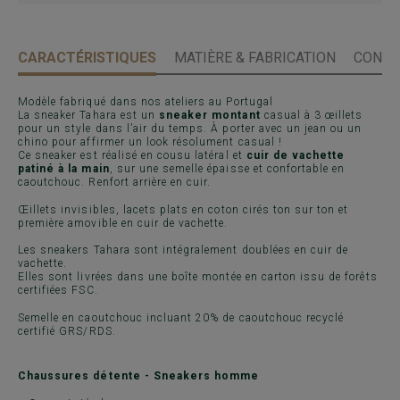
CARACTÉRISTIQUES
MATIÈRE & FABRICATION
CONSE
Modèle fabriqué dans nos ateliers au Portugal
La sneaker Tahara est un
sneaker montant
casual à 3 œillets
pour un style dans l’air du temps. À porter avec un jean ou un
chino pour affirmer un look résolument casual !
Ce sneaker est réalisé en cousu latéral et
cuir de vachette
patiné à la main
, sur une semelle épaisse et confortable en
caoutchouc. Renfort arrière en cuir.
Œillets invisibles, lacets plats en coton cirés ton sur ton et
première amovible en cuir de vachette.
Les sneakers Tahara sont intégralement doublées en cuir de
vachette.
Elles sont livrées dans une boîte montée en carton issu de forêts
certifiées FSC.
Semelle en caoutchouc incluant 20% de caoutchouc recyclé
certifié GRS/RDS.
Chaussures détente - Sneakers homme