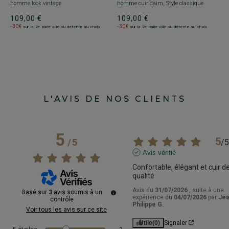
homme look vintage
homme cuir daim, Style classique
v
109,00 €
109,00 €
1
-30€
-30€
-
sur la 2e paire ville ou détente au choix
sur la 2e paire ville ou détente au choix
L'AVIS DE NOS CLIENTS
5
5
/
5
/
5
Avis vérifié
Confortable, élégant et cuir de
qualité
Avis du
31/07/2026
, suite à une
Basé sur
3
avis soumis à un
expérience du
04/07/2026
par
Jea
contrôle
Philippe G.
Voir tous les avis sur ce site
Utile
(0)
Signaler