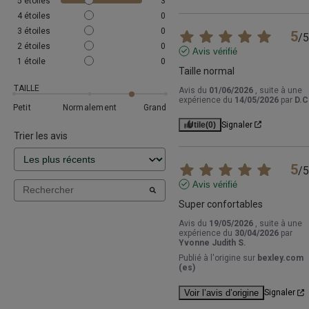
5
étoiles
3
4
étoiles
0
3
étoiles
0
5
/
5
2
étoiles
0
Avis vérifié
1
étoile
0
Taille normal
TAILLE
Avis du
01/06/2026
, suite à une
expérience du
14/05/2026
par
D.C
Petit
Normalement
Grand
Utile
(0)
Signaler
Trier les avis
5
/
5
Avis vérifié
Super confortables
Avis du
19/05/2026
, suite à une
expérience du
30/04/2026
par
Yvonne Judith S.
Publié à l'origine sur
bexley.com
(es)
Voir l’avis d’origine
Signaler