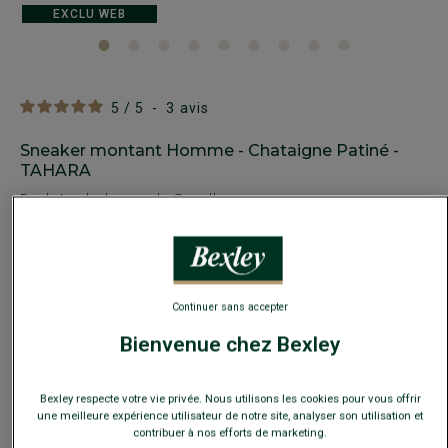
EXCLU WEB
5
/
5
-
3
avis
Sneaker montant Homme - Chataigne Patiné -
TAHARA
Baskets - look casual - Semelle gomme
79,00 €
109,00 €
PRIX D'ÉTÉ
Payez en plusieurs fois dès 199€ d'achat
Continuer sans accepter
COULEURS DISPONIBLES
Bienvenue chez Bexley
Bexley respecte votre vie privée. Nous utilisons les cookies pour vous offrir
une meilleure expérience utilisateur de notre site, analyser son utilisation et
contribuer à nos efforts de marketing.