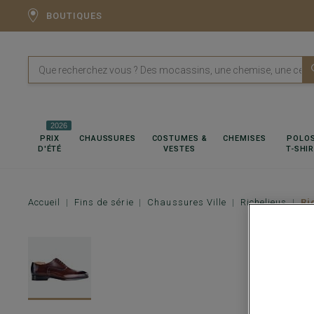
BOUTIQUES
2026
PRIX
CHAUSSURES
COSTUMES &
CHEMISES
POLOS
D'ÉTÉ
VESTES
T-SHI
Accueil
Fins de série
Chaussures Ville
Richelieus
Ri