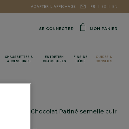
ADAPTER L'AFFICHAGE
FR
ES
EN
SE CONNECTER
MON PANIER
CHAUSSETTES &
ENTRETIEN
FINS DE
GUIDES &
ACCESSOIRES
CHAUSSURES
SÉRIE
CONSEILS
eu homme Chocolat Patiné semelle cuir
ORD