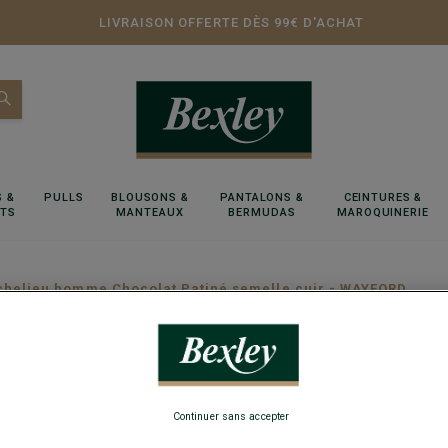
LIVRAISON OFFERTE DÈS 99€ D'ACHAT
 &
PULLS
BLOUSONS &
PANTALONS &
CEINTURES &
RTS
MANTEAUX
BERMUDAS
MAROQUINERIE
chelieu homme Chocolat Patiné semelle cuir - WAYFORD
Richeli
- WAYF
Continuer sans accepter