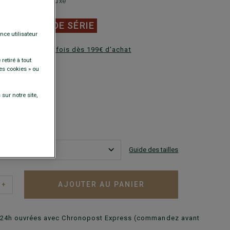
de ville homme luxe
0 €
FINS DE SÉRIE
nce utilisateur
ez en plusieurs fois dès 199€ d'achat
retiré à tout
es cookies » ou
DISPONIBLES
sur notre site,
Guide des tailles
AJOUTER AU PANIER
+
n 24h ouvrées avec Chronopost Express (commandez avant