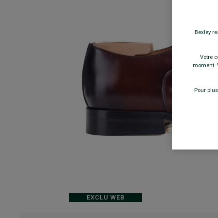
Bexley re
Votre c
moment. V
Pour plus
EXCLU WEB