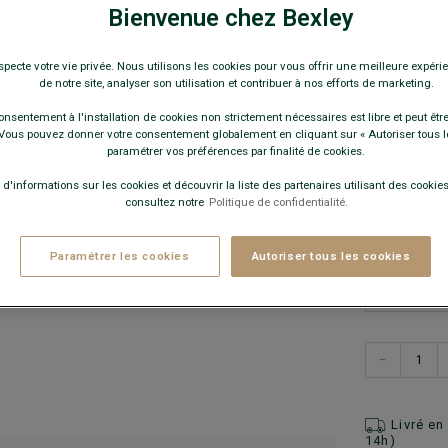
Chaussures 
Bienvenue chez Bexley
89,0
specte votre vie privée. Nous utilisons les cookies pour vous offrir une meilleure expérie
de notre site, analyser son utilisation et contribuer à nos efforts de marketing.
Pay
onsentement à l'installation de cookies non strictement nécessaires est libre et peut être 
ous pouvez donner votre consentement globalement en cliquant sur « Autoriser tous l
COULEURS 
paramétrer vos préférences par finalité de cookies.
 d'informations sur les cookies et découvrir la liste des partenaires utilisant des cookies 
consultez notre
Politique de confidentialité.
Paramétrer les cookies
Autoriser tous les cookies
−
Livré e
14h)