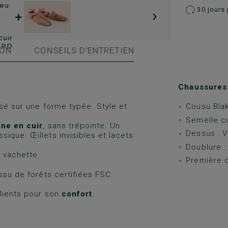
›
30 jours 
+
ION
CONSEILS D'ENTRETIEN
Chaussures 
isé sur une forme typée. Style et
Cousu Bla
Semelle cu
ine en cuir
, sans trépointe. Un
Dessus : V
ique. Œillets invisibles et lacets
Doublure :
 vachette.
Première d
ssu de forêts certifiées FSC.
clients pour son
confort
.