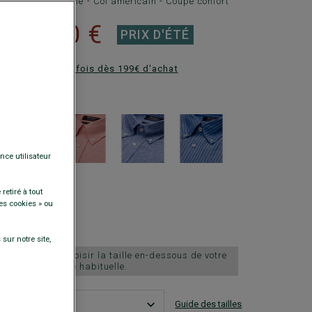
e poche poitrine - Col américain - Coupe confort
32,00 €
€
PRIX D'ÉTÉ
ez en plusieurs fois dès 199€ d'achat
DISPONIBLES
nce utilisateur
retiré à tout
es cookies » ou
sur notre site,
taille grand, choisir la taille en-dessous de votre
taille habituelle.
Guide des tailles