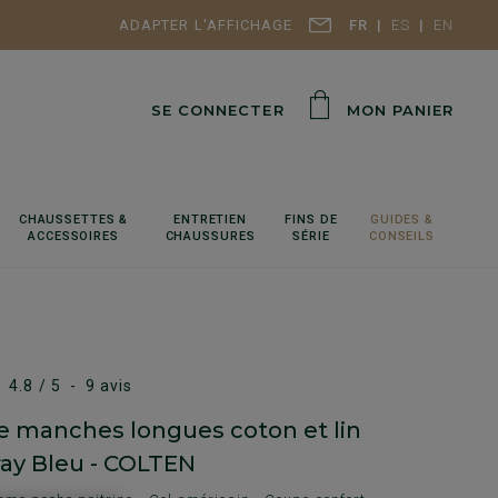
ADAPTER L'AFFICHAGE
FR
ES
EN
SE CONNECTER
MON PANIER
CHAUSSETTES &
ENTRETIEN
FINS DE
GUIDES &
ACCESSOIRES
CHAUSSURES
SÉRIE
CONSEILS
4.8
/
5
-
9
avis
 manches longues coton et lin
y Bleu - COLTEN