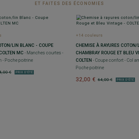
ET FAITES DES ÉCONOMIES
s
+14 couleurs
TON/LIN BLANC - COUPE
CHEMISE À RAYURES COTON/
 COLTEN MC
- Manches courtes -
CHAMBRAY ROUGE ET BLEU VI
 - Poche poitrine
COLTEN
- Coupe confort - Col am
Poche poitrine
4,00 €
PRIX D'ÉTÉ
32,00 €
64,00 €
PRIX D'ÉTÉ