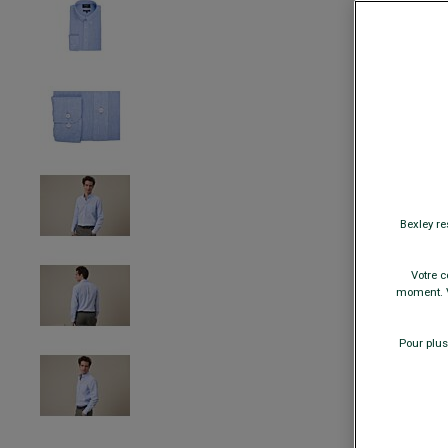
Bexley re
Votre c
moment. V
Pour plus