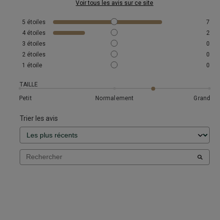
Voir tous les avis sur ce site
5
étoiles
7
4
étoiles
2
3
étoiles
0
2
étoiles
0
1
étoile
0
TAILLE
Petit
Normalement
Grand
Trier les avis