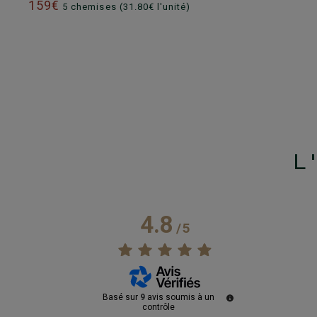
159€
5 chemises (31.80€ l'unité)
L
4.8
/
5
Basé sur
9
avis soumis à un
contrôle