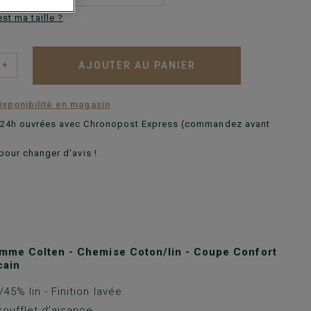
est ma taille ?
AJOUTER AU PANIER
+
disponibilité en magasin
n 24h ouvrées avec Chronopost Express (commandez avant
pour changer d'avis !
me Colten - Chemise Coton/lin - Coupe Confort
cain
45% lin - Finition lavée.
oufflet d’aisance.