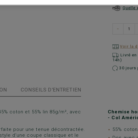
Quelle 
−
Voir la 
Livré e
14h)
30 jours 
ION
CONSEILS D'ENTRETIEN
 45% coton et 55% lin 85g/m², avec
Chemise hom
- Col Améri
arfaite pour une tenue décontractée.
55% coton/
style d’une coupe classique et le
Dos avec s