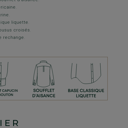
ricaine.
rine.
ique liquette.
ousus croisés.
e rechange.
IER