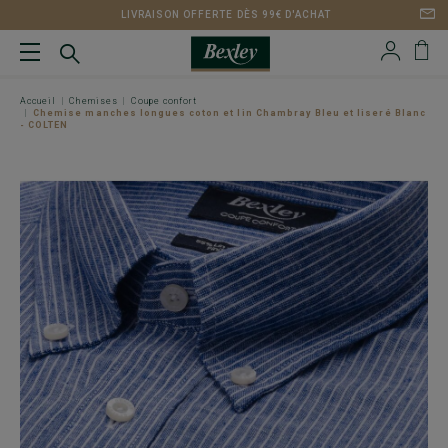
LIVRAISON OFFERTE DÈS 99€ D'ACHAT
Accueil
Chemises
Coupe confort
Chemise manches longues coton et lin Chambray Bleu et liseré Blanc
- COLTEN