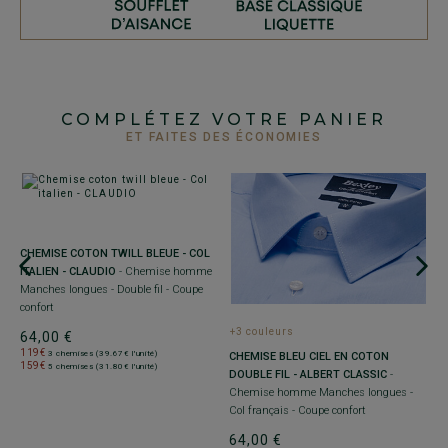
COMPLÉTEZ VOTRE PANIER
ET FAITES DES ÉCONOMIES
+
CHEMISE COTON TWILL BLEUE - COL
C
ITALIEN - CLAUDIO
- Chemise homme
B
Manches longues - Double fil - Coupe
P
confort
h
+3 couleurs
64,00 €
a
119€
3 chemises (39.67€ l'unité)
CHEMISE BLEU CIEL EN COTON
 -
159€
3
5 chemises (31.80€ l'unité)
DOUBLE FIL - ALBERT CLASSIC
-
Chemise homme Manches longues -
Col français - Coupe confort
64,00 €