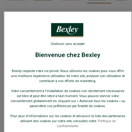
Guide des tailles
Quelle est ma taille ?
Continuer sans accepter
AJOUTER AU PANIER
−
+
Bienvenue chez Bexley
Voir la disponibilité en magasin
Bexley respecte votre vie privée. Nous utilisons les cookies pour vous offrir
Livré en 24h ouvrées avec Chronopost Express
une meilleure expérience utilisateur de notre site, analyser son utilisation et
(commandez avant 14h)
contribuer à nos efforts de marketing.
30 jours pour changer d'avis !
Votre consentement à l'installation de cookies non strictement nécessaires
est libre et peut être retiré à tout moment. Vous pouvez donner votre
consentement globalement en cliquant sur « Autoriser tous les cookies » ou
CARACTÉRISTIQUES
MATIÈRE & FABRICATION
CONSE
paramétrer vos préférences par finalité de cookies.
Pour plus d'informations sur les cookies et découvrir la liste des partenaires
La
chemise homme
Colten est réalisée en voile de 55% coton et
utilisant des cookies sur notre site, consultez notre
Politique de
45% lin 85g/m², avec une finition lavée.
confidentialité.