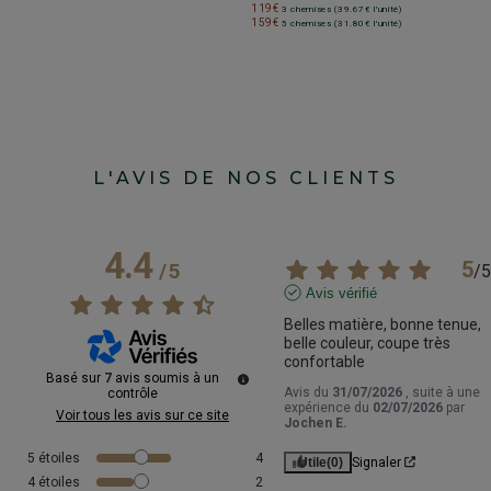
119€
3 chemises (39.67€ l'unité)
159€
5 chemises (31.80€ l'unité)
L'AVIS DE NOS CLIENTS
4.4
5
/
5
/
5
Avis vérifié
Belles matière, bonne tenue, 
belle couleur, coupe très 
confortable
Basé sur
7
avis soumis à un
Avis du
31/07/2026
, suite à une
contrôle
expérience du
02/07/2026
par
Voir tous les avis sur ce site
Jochen E.
5
étoiles
4
Utile
(0)
Signaler
4
étoiles
2