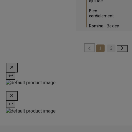
ajustée.

Bien 
cordialement,

Romina - Bexley
1
2