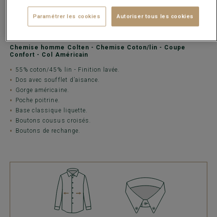
Une
chemise manches longues contemporaine
, parfaite pour
une tenue décontractée.
Les chemises Coupe Confort Bexley vous offrent le style d’une
Paramétrer les cookies
Autoriser tous les cookies
coupe classique et le confort au quotidien.
Chemise homme Colten - Chemise Coton/lin - Coupe
Confort - Col Américain
55% coton/45% lin - Finition lavée.
Dos avec soufflet d’aisance.
Gorge américaine.
Poche poitrine.
Base classique liquette.
Boutons cousus croisés.
Boutons de rechange.