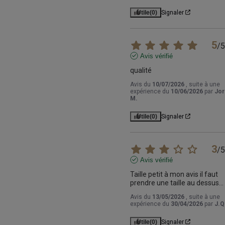
Utile
(0)
Signaler
5
/
5
Avis vérifié
qualité
Avis du
10/07/2026
, suite à une
expérience du
10/06/2026
par
Jor
M.
Utile
(0)
Signaler
3
/
5
Avis vérifié
Taille petit à mon avis il faut 
prendre une taille au dessus...
Avis du
13/05/2026
, suite à une
expérience du
30/04/2026
par
J.Q
Utile
(0)
Signaler