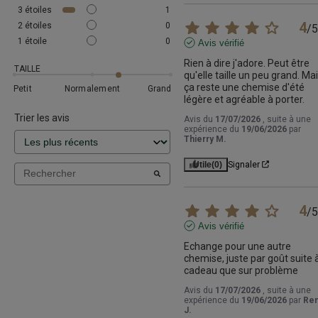
3
étoiles
1
4
2
étoiles
0
/
5
1
étoile
0
Avis vérifié
Rien à dire j'adore. Peut être 
TAILLE
qu'elle taille un peu grand. Mai
ça reste une chemise d'été 
Petit
Normalement
Grand
légère et agréable à porter.
Trier les avis
Avis du
17/07/2026
, suite à une
expérience du
19/06/2026
par
Thierry M.
Utile
(0)
Signaler
4
/
5
Avis vérifié
Echange pour une autre 
chemise, juste par goût suite à
cadeau que sur problème
Avis du
17/07/2026
, suite à une
expérience du
19/06/2026
par
Re
J.