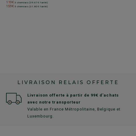
119€
1
3 chemises (39.67€ l'unité)
159€
1
5 chemises (31.80€ l'unité)
LIVRAISON RELAIS OFFERTE
Livraison offerte à partir de 99€ d'achats
avec notre transporteur
Valable en France Métropolitaine, Belgique et
Luxembourg.