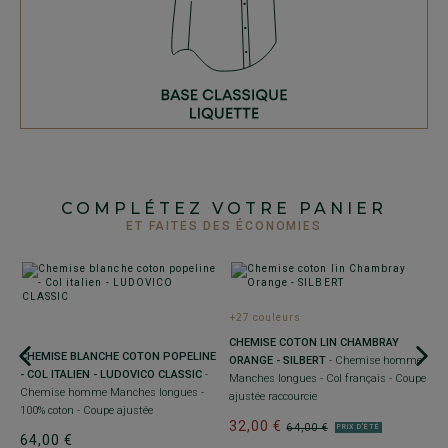
COMPLÉTEZ VOTRE PANIER
ET FAITES DES ÉCONOMIES
+27 couleurs
+
CHEMISE COTON LIN CHAMBRAY
CHEMISE BLANCHE COTON POPELINE
C
ORANGE - SILBERT
- Chemise homme
- COL ITALIEN - LUDOVICO CLASSIC
-
R
Manches longues - Col français - Coupe
Chemise homme Manches longues -
M
ajustée raccourcie
100% coton - Coupe ajustée
a
32,00 €
64,00 €
PRIX D'ÉTÉ
64,00 €
6