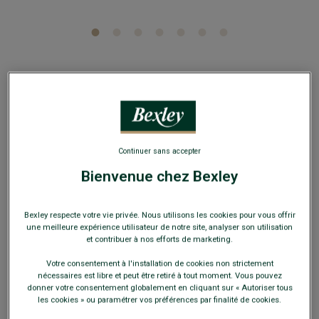
Chemise en coton et lin à rayures bleu vintage et
blanc - EDIBERT
Chambray - Col français - Coupe ajustée raccourcie
Continuer sans accepter
32,00 €
64,00 €
PRIX D'ÉTÉ
Bienvenue chez Bexley
Payez en plusieurs fois dès 199€ d'achat
Bexley respecte votre vie privée. Nous utilisons les cookies pour vous offrir
une meilleure expérience utilisateur de notre site, analyser son utilisation
COULEURS DISPONIBLES
et contribuer à nos efforts de marketing.
Votre consentement à l'installation de cookies non strictement
nécessaires est libre et peut être retiré à tout moment. Vous pouvez
donner votre consentement globalement en cliquant sur « Autoriser tous
les cookies » ou paramétrer vos préférences par finalité de cookies.