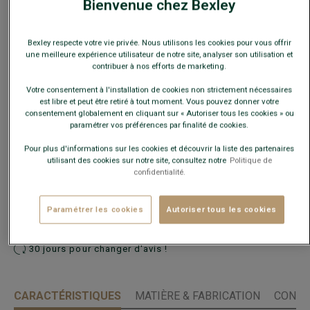
Bienvenue chez Bexley
Bexley respecte votre vie privée. Nous utilisons les cookies pour vous offrir
une meilleure expérience utilisateur de notre site, analyser son utilisation et
contribuer à nos efforts de marketing.
Votre consentement à l'installation de cookies non strictement nécessaires
Guide des tailles
est libre et peut être retiré à tout moment. Vous pouvez donner votre
consentement globalement en cliquant sur « Autoriser tous les cookies » ou
Quelle est ma taille ?
paramétrer vos préférences par finalité de cookies.
Pour plus d'informations sur les cookies et découvrir la liste des partenaires
utilisant des cookies sur notre site, consultez notre
Politique de
AJOUTER AU PANIER
−
+
confidentialité.
Voir la disponibilité en magasin
Paramétrer les cookies
Autoriser tous les cookies
Livré en 24h ouvrées avec Chronopost Express
(commandez avant 14h)
30 jours pour changer d'avis !
CARACTÉRISTIQUES
MATIÈRE & FABRICATION
CONSE