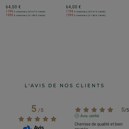
+
64,00 €
64,00 €
119€
119€
3 chemises (39.67€ l'unité)
3 chemises (39.67€ l'unité)
C
159€
159€
5 chemises (31.80€ l'unité)
5 chemises (31.80€ l'unité)
C
h
C
6
1
1
L'AVIS DE NOS CLIENTS
5
5
/
5
/
5
Avis vérifié
Chemise de qualité et bien 
coupée