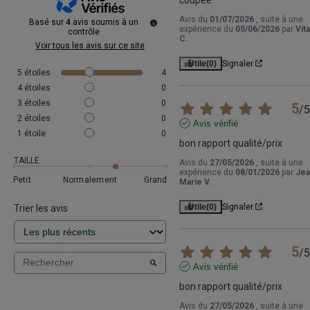
Avis du
01/07/2026
, suite à une
Basé sur
4
avis soumis à un
expérience du
05/06/2026
par
Vita
contrôle
C.
Voir tous les avis sur ce site
Utile
(0)
Signaler
5
étoiles
4
4
étoiles
0
3
étoiles
0
5
/
5
2
étoiles
0
Avis vérifié
1
étoile
0
bon rapport qualité/prix
TAILLE
Avis du
27/05/2026
, suite à une
expérience du
08/01/2026
par
Jea
Petit
Normalement
Grand
Marie V.
Utile
(0)
Signaler
Trier les avis
5
/
5
Avis vérifié
bon rapport qualité/prix
Avis du
27/05/2026
, suite à une