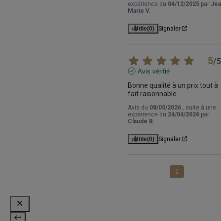
expérience du
04/12/2025
par
Jea
Marie V.
Utile
(0)
Signaler
5
/
5
Avis vérifié
Bonne qualité à un prix tout à 
fait raisonnable
Avis du
08/05/2026
, suite à une
expérience du
24/04/2026
par
Claude B.
Utile
(0)
Signaler
1