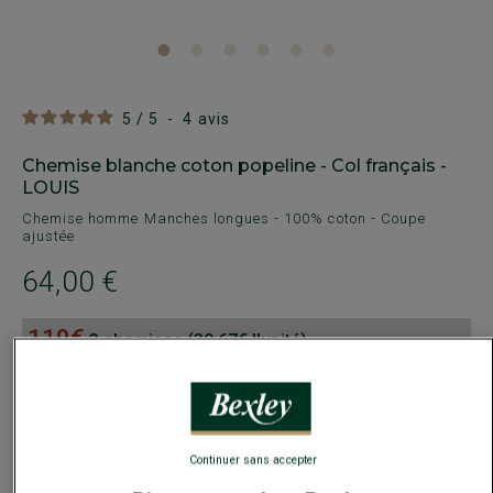
5
/
5
-
4
avis
Chemise blanche coton popeline - Col français -
LOUIS
Chemise homme Manches longues - 100% coton - Coupe
ajustée
64,00 €
119€
3 chemises (39.67€ l'unité)
159€
5 chemises (31.80€ l'unité)
Payez en plusieurs fois dès 199€ d'achat
Continuer sans accepter
COULEURS DISPONIBLES