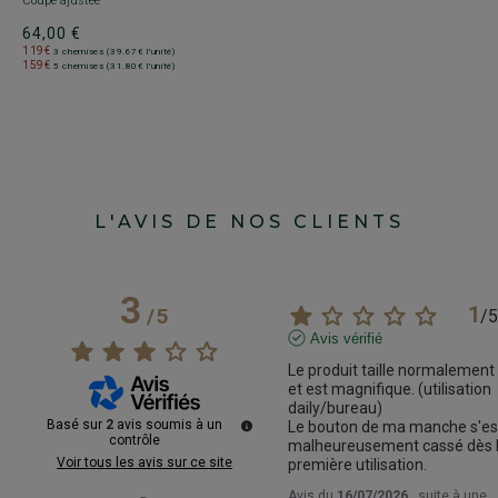
Coupe ajustée
64,00 €
119€
3 chemises (39.67€ l'unité)
159€
5 chemises (31.80€ l'unité)
L'AVIS DE NOS CLIENTS
3
1
/
5
/
5
Avis vérifié
Le produit taille normalement 
et est magnifique. (utilisation 
daily/bureau)

Basé sur
2
avis soumis à un
Le bouton de ma manche s'est
contrôle
malheureusement cassé dès l
Voir tous les avis sur ce site
première utilisation.
Avis du
16/07/2026
, suite à une