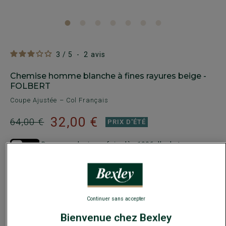
3
/
5
-
2
avis
Chemise homme blanche à fines rayures beige -
FOLBERT
Coupe Ajustée – Col Français
32,00 €
64,00 €
PRIX D'ÉTÉ
Payez en plusieurs fois dès 199€ d'achat
COULEURS DISPONIBLES
Continuer sans accepter
Bienvenue chez Bexley