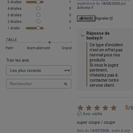
5
étoiles
1
expérience du
18/06/2026
par
Antoine F.
4
étoiles
0
3
étoiles
0
Utile
(0)
Signaler
2
étoiles
0
1
étoile
1
Réponse de
bexley.fr
TAILLE
Ce type d'incident 
Petit
Normalement
Grand
n'est en effet pas 
normal pour nos 
produits.

Trier les avis
Si vous le jugez 
pertinent, 
n'hésitez pas à 
contacter notre 
service client.
5
/
5
Avis vérifié
super coupe / coupe
Avis du
14/07/2026
, suite à une