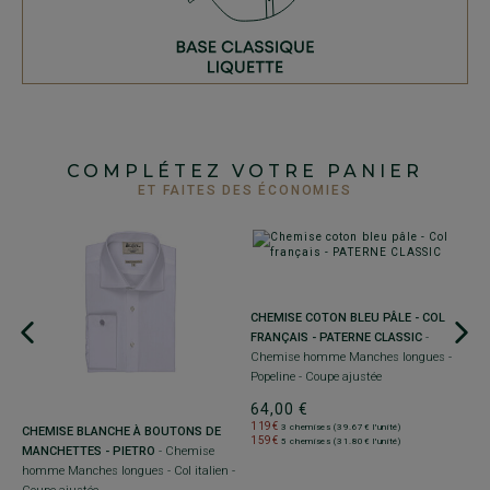
COMPLÉTEZ VOTRE PANIER
ET FAITES DES ÉCONOMIES
CHEMISE COTON BLEU PÂLE - COL
C
FRANÇAIS - PATERNE CLASSIC
-
F
Chemise homme Manches longues -
h
Popeline - Coupe ajustée
s
64,00 €
6
119€
1
3 chemises (39.67€ l'unité)
CHEMISE BLANCHE À BOUTONS DE
159€
1
5 chemises (31.80€ l'unité)
MANCHETTES - PIETRO
- Chemise
homme Manches longues - Col italien -