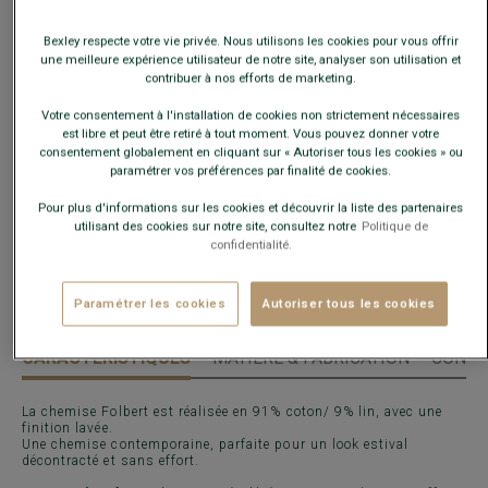
Guide des tailles
Bexley respecte votre vie privée. Nous utilisons les cookies pour vous offrir
une meilleure expérience utilisateur de notre site, analyser son utilisation et
contribuer à nos efforts de marketing.
Quelle est ma taille ?
Votre consentement à l'installation de cookies non strictement nécessaires
est libre et peut être retiré à tout moment. Vous pouvez donner votre
AJOUTER AU PANIER
−
+
consentement globalement en cliquant sur « Autoriser tous les cookies » ou
paramétrer vos préférences par finalité de cookies.
Voir la disponibilité en magasin
Pour plus d'informations sur les cookies et découvrir la liste des partenaires
utilisant des cookies sur notre site, consultez notre
Politique de
Livré en 24h ouvrées avec Chronopost Express
confidentialité.
(commandez avant 14h)
30 jours pour changer d'avis !
Paramétrer les cookies
Autoriser tous les cookies
CARACTÉRISTIQUES
MATIÈRE & FABRICATION
CONSE
La chemise Folbert est réalisée en 91% coton/ 9% lin, avec une
finition lavée.
Une chemise contemporaine, parfaite pour un look estival
décontracté et sans effort.