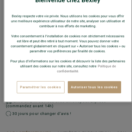
Bienvenue chez Bexley
Bexley respecte votre vie privée. Nous utilisons les cookies pour vous offrir
une meilleure expérience utilisateur de notre site, analyser son utilisation et
contribuer à nos efforts de marketing.
En cas d'hésitation, choisir la taille en-dessous de votre
taille habituelle.
Votre consentement à l'installation de cookies non strictement nécessaires
est libre et peut être retiré à tout moment. Vous pouvez donner votre
consentement globalement en cliquant sur « Autoriser tous les cookies » ou
Guide des tailles
paramétrer vos préférences par finalité de cookies.
Quelle est ma taille ?
Pour plus d'informations sur les cookies et découvrir la liste des partenaires
utilisant des cookies sur notre site, consultez notre
Politique de
confidentialité.
AJOUTER AU PANIER
−
+
Paramétrer les cookies
Autoriser tous les cookies
Voir la disponibilité en magasin
Livré en 24h ouvrées avec Chronopost Express
(commandez avant 14h)
30 jours pour changer d'avis !