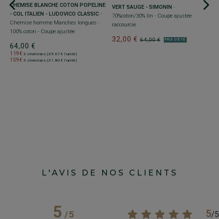
CHEMISE BLANCHE COTON POPELINE
VERT SAUGE - SIMONIN
-
- COL ITALIEN - LUDOVICO CLASSIC
-
70%coton/30% lin - Coupe ajustée
Chemise homme Manches longues -
raccourcie
100% coton - Coupe ajustée
+
32,00 €
64,00 €
PRIX D'ÉTÉ
64,00 €
C
119€
3 chemises (39.67€ l'unité)
B
159€
5 chemises (31.80€ l'unité)
S
aj
6
1
1
L'AVIS DE NOS CLIENTS
5
5
/
5
/
5