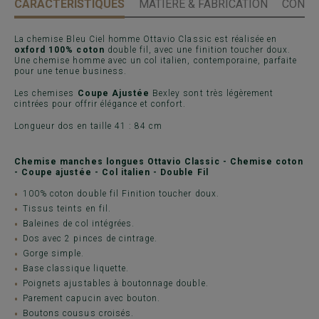
CARACTÉRISTIQUES
MATIÈRE & FABRICATION
CONSE
La chemise Bleu Ciel homme Ottavio Classic est réalisée en
oxford 100% coton
double fil, avec une finition toucher doux.
Une chemise homme avec un col italien, contemporaine, parfaite
pour une tenue business.
Les chemises
Coupe Ajustée
Bexley sont très légèrement
cintrées pour offrir élégance et confort.
Longueur dos en taille 41 : 84 cm
Chemise manches longues Ottavio Classic - Chemise coton
- Coupe ajustée - Col italien - Double Fil
100% coton double fil Finition toucher doux.
Tissus teints en fil.
Baleines de col intégrées.
Dos avec 2 pinces de cintrage.
Gorge simple.
Base classique liquette.
Poignets ajustables à boutonnage double.
Parement capucin avec bouton.
Boutons cousus croisés.