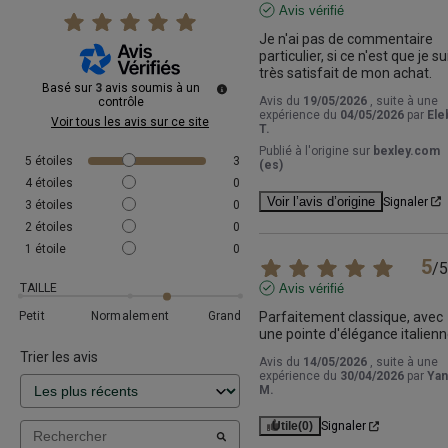
Avis vérifié
Je n'ai pas de commentaire 
particulier, si ce n'est que je sui
très satisfait de mon achat.
Basé sur
3
avis soumis à un
Avis du
19/05/2026
, suite à une
contrôle
expérience du
04/05/2026
par
Ele
Voir tous les avis sur ce site
T.
Publié à l'origine sur
bexley.com
5
étoiles
3
(es)
4
étoiles
0
Voir l’avis d’origine
Signaler
3
étoiles
0
2
étoiles
0
1
étoile
0
5
/
5
TAILLE
Avis vérifié
Petit
Normalement
Grand
Parfaitement classique, avec 
une pointe d'élégance italienn
Trier les avis
Avis du
14/05/2026
, suite à une
expérience du
30/04/2026
par
Yan
M.
Utile
(0)
Signaler