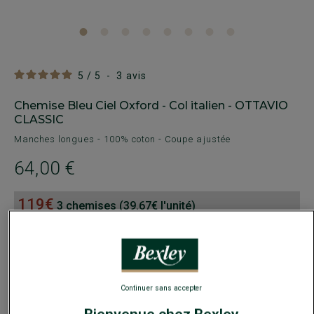
5
/
5
-
3
avis
Chemise Bleu Ciel Oxford - Col italien - OTTAVIO
CLASSIC
Manches longues - 100% coton - Coupe ajustée
64,00 €
119€
3 chemises (39.67€ l'unité)
159€
5 chemises (31.80€ l'unité)
Payez en plusieurs fois dès 199€ d'achat
COULEURS DISPONIBLES
Continuer sans accepter