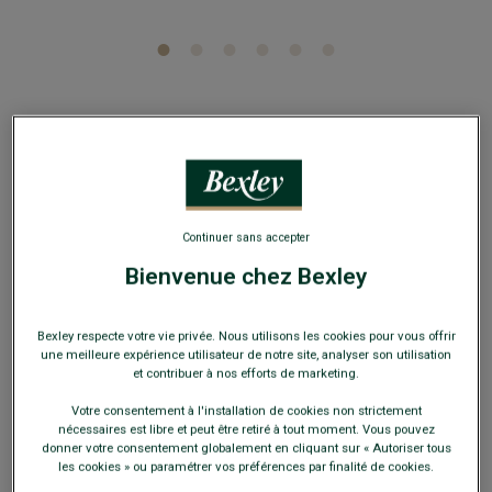
Chemise bleu pâle coton - Col français - LOUIS
CLASSIC
Chemise homme Manches longues - 100% coton - Coupe
ajustée
Continuer sans accepter
Bienvenue chez Bexley
64,00 €
119€
Bexley respecte votre vie privée. Nous utilisons les cookies pour vous offrir
3 chemises (39.67€ l'unité)
une meilleure expérience utilisateur de notre site, analyser son utilisation
159€
5 chemises (31.80€ l'unité)
et contribuer à nos efforts de marketing.
Votre consentement à l'installation de cookies non strictement
Payez en plusieurs fois dès 199€ d'achat
nécessaires est libre et peut être retiré à tout moment. Vous pouvez
donner votre consentement globalement en cliquant sur « Autoriser tous
les cookies » ou paramétrer vos préférences par finalité de cookies.
COULEURS DISPONIBLES