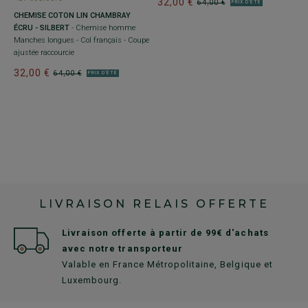
32,00 €
64,00 €
PRIX D'ÉTÉ
6
CHEMISE COTON LIN CHAMBRAY
1
ÉCRU - SILBERT
- Chemise homme
1
Manches longues - Col français - Coupe
ajustée raccourcie
32,00 €
64,00 €
PRIX D'ÉTÉ
LIVRAISON RELAIS OFFERTE
Livraison offerte à partir de 99€ d'achats
avec notre transporteur
Valable en France Métropolitaine, Belgique et
Luxembourg.