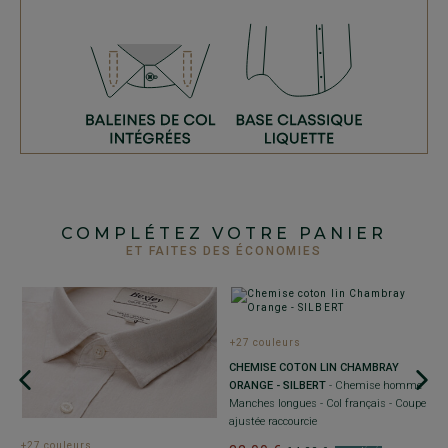
COMPLÉTEZ VOTRE PANIER
ET FAITES DES ÉCONOMIES
+27 couleurs
CHEMISE COTON LIN CHAMBRAY
C
ORANGE - SILBERT
- Chemise homme
C
Manches longues - Col français - Coupe
C
ajustée raccourcie
l
+27 couleurs