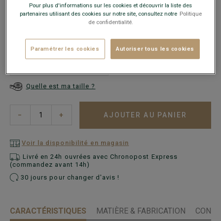
Pour plus d'informations sur les cookies et découvrir la liste des
partenaires utilisant des cookies sur notre site, consultez notre
Politique
de confidentialité.
Paramétrer les cookies
Autoriser tous les cookies
Guide des tailles
Quelle est ma taille ?
AJOUTER AU PANIER
−
+
Voir la disponibilité en magasin
Livré en 24h ouvrées avec Chronopost Express
(commandez avant 14h)
30 jours pour changer d'avis !
CARACTÉRISTIQUES
MATIÈRE & FABRICATION
CONSE