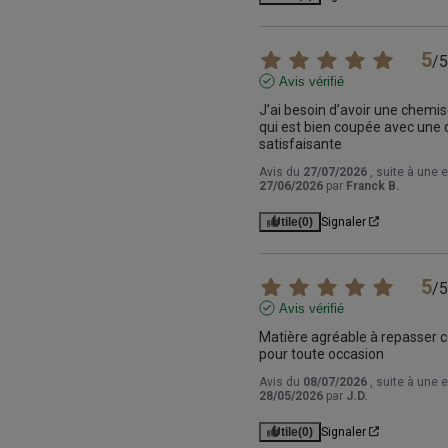
5
/
5
Avis vérifié
J’ai besoin d’avoir une chemise
qui est bien coupée avec une q
satisfaisante
Avis du
27/07/2026
, suite à une 
27/06/2026
par
Franck B.
Utile
(0)
Signaler
5
/
5
Avis vérifié
Matière agréable à repasser co
pour toute occasion
Avis du
08/07/2026
, suite à une 
28/05/2026
par
J.D.
Utile
(0)
Signaler