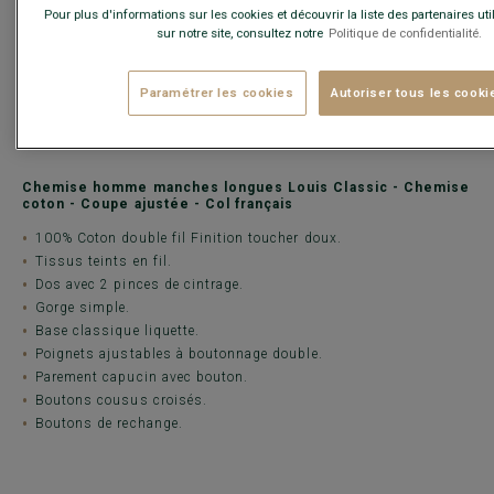
Pour plus d'informations sur les cookies et découvrir la liste des partenaires ut
La
chemise blanche homme
Louis Classic est réalisée en 100%
sur notre site, consultez notre
Politique de confidentialité.
coton double fil 115g/m², avec une finition toucher doux.
Une chemise homme manches longues avec un col français,
contemporaine, parfaite pour une tenue business.
Paramétrer les cookies
Autoriser tous les cooki
Les chemises Coupe Ajustée Bexley sont très légèrement cintrées
pour offrir élégance et confort.
Chemise homme manches longues Louis Classic - Chemise
coton - Coupe ajustée - Col français
100% Coton double fil Finition toucher doux.
Tissus teints en fil.
Dos avec 2 pinces de cintrage.
Gorge simple.
Base classique liquette.
Poignets ajustables à boutonnage double.
Parement capucin avec bouton.
Boutons cousus croisés.
Boutons de rechange.