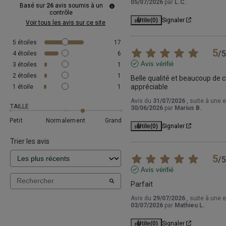
05/07/2026
par
L.C.
Basé sur
26
avis soumis à un
contrôle
Utile
(0)
Signaler
Voir tous les avis sur ce site
5
étoiles
17
5
/
5
4
étoiles
6
Avis vérifié
3
étoiles
1
2
étoiles
1
Belle qualité et beaucoup de ch
appréciable
1
étoile
1
Avis du
31/07/2026
, suite à une 
TAILLE
30/06/2026
par
Marius B.
Petit
Normalement
Grand
Utile
(0)
Signaler
Trier les avis
5
/
5
Avis vérifié
Parfait
Avis du
29/07/2026
, suite à une 
03/07/2026
par
Mathieu L.
Utile
(0)
Signaler