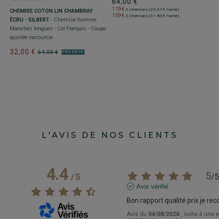
64,00 €
119€
3 chemises (39.67€ l'unité)
E
CHEMISE COTON LIN CHAMBRAY
C
159€
5 chemises (31.80€ l'unité)
-
ÉCRU - SILBERT
- Chemise homme
C
Manches longues - Col français - Coupe
C
ajustée raccourcie
a
32,00 €
6
64,00 €
PRIX D'ÉTÉ
1
1
L'AVIS DE NOS CLIENTS
4.4
5
/
5
/
5
Avis vérifié
Bon rapport qualité prix je 
Avis du
04/08/2026
, suite à une 