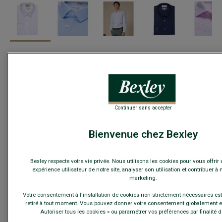
Guide des tailles
Quelle est ma taille ?
Continuer sans accepter
AJOUTER AU PANIER
−
+
Bienvenue chez Bexley
Voir la disponibilité en magasin
Livré en 24h ouvrées avec Chronopost Express
Bexley respecte votre vie privée. Nous utilisons les cookies pour vous offrir
(commandez avant 14h)
expérience utilisateur de notre site, analyser son utilisation et contribuer à 
30 jours pour changer d'avis !
marketing.
Votre consentement à l'installation de cookies non strictement nécessaires est l
retiré à tout moment. Vous pouvez donner votre consentement globalement en
CARACTÉRISTIQUES
MATIÈRE & FABRICATION
CONSE
Autoriser tous les cookies » ou paramétrer vos préférences par finalité d