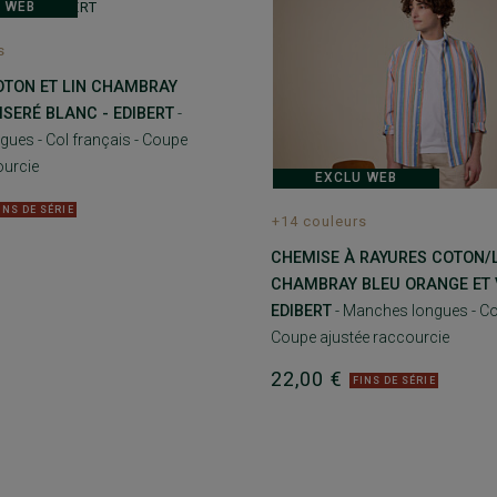
 WEB
s
OTON ET LIN CHAMBRAY
ISERÉ BLANC - EDIBERT
-
ues - Col français - Coupe
ourcie
EXCLU WEB
INS DE SÉRIE
+14 couleurs
CHEMISE À RAYURES COTON/
CHAMBRAY BLEU ORANGE ET 
EDIBERT
- Manches longues - Col
Coupe ajustée raccourcie
22,00 €
FINS DE SÉRIE