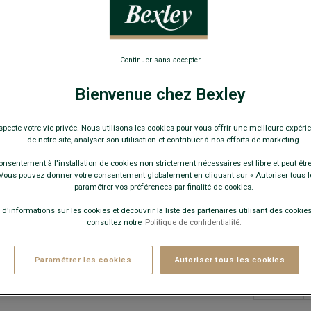
Chemise hom
raccourcie
22,0
Continuer sans accepter
Pay
Bienvenue chez Bexley
COULEURS 
specte votre vie privée. Nous utilisons les cookies pour vous offrir une meilleure expérie
de notre site, analyser son utilisation et contribuer à nos efforts de marketing.
onsentement à l'installation de cookies non strictement nécessaires est libre et peut être 
ous pouvez donner votre consentement globalement en cliquant sur « Autoriser tous l
paramétrer vos préférences par finalité de cookies.
 d'informations sur les cookies et découvrir la liste des partenaires utilisant des cookies 
consultez notre
Politique de confidentialité.
Quelle 
Paramétrer les cookies
Autoriser tous les cookies
−