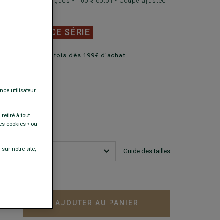
me Manches longues - 100% coton - Coupe ajustée
0 €
FINS DE SÉRIE
ez en plusieurs fois dès 199€ d'achat
DISPONIBLES
nce utilisateur
retiré à tout
es cookies » ou
sur notre site,
Guide des tailles
est ma taille ?
AJOUTER AU PANIER
+