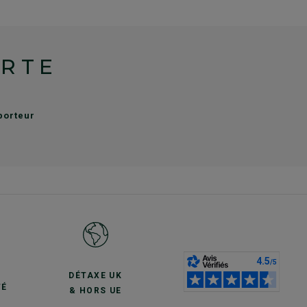
ERTE
sporteur
S
DÉTAXE UK
TÉ
& HORS UE