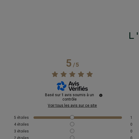
L
5
/
5
Basé sur
1
avis soumis à un
contrôle
Voir tous les avis sur ce site
5
étoiles
1
4
étoiles
0
3
étoiles
0
2
étoiles
0