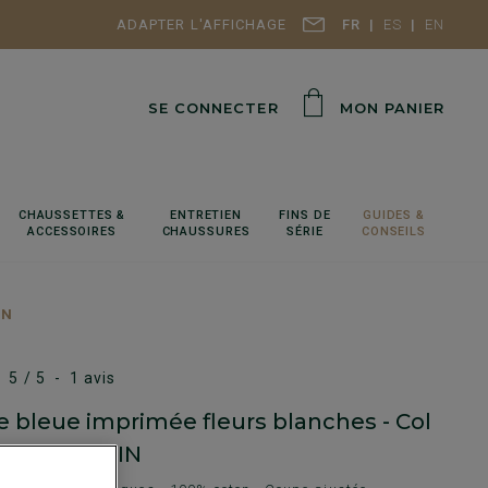
ADAPTER L'AFFICHAGE
FR
ES
EN
SE CONNECTER
MON PANIER
CHAUSSETTES &
ENTRETIEN
FINS DE
GUIDES &
ACCESSOIRES
CHAUSSURES
SÉRIE
CONSEILS
IN
5
/
5
-
1
avis
 bleue imprimée fleurs blanches - Col
s - MATHURIN