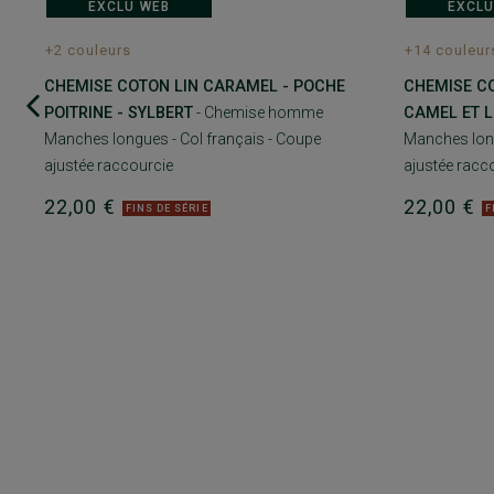
EXCLU WEB
EXCLU
+2 couleurs
+14 couleur
CHEMISE COTON LIN CARAMEL - POCHE
CHEMISE C
POITRINE - SYLBERT
- Chemise homme
CAMEL ET L
Manches longues - Col français - Coupe
Manches long
ajustée raccourcie
ajustée racc
22,00 €
22,00 €
FINS DE SÉRIE
F