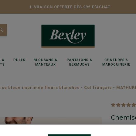
LIVRAISON OFFERTE DÈS 99€ D'ACHAT
 &
PULLS
BLOUSONS &
PANTALONS &
CEINTURES &
RTS
MANTEAUX
BERMUDAS
MAROQUINERIE
se bleue imprimée fleurs blanches - Col français - MATHUR
Chemise
françai