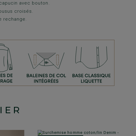
capucin avec bouton.
ousus croisés.
e rechange.
IER