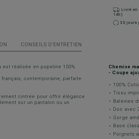
Livré e
14h)
30 jours 
ION
CONSEILS D'ENTRETIEN
u est réalisée en popeline 100%
Chemise ma
- Coupe aju
 français, contemporaine, parfaite
100% Coton
Tissu impr
rement cintrée pour offrir élégance
Baleines d
cilement sur un pantalon ou un
Dos avec 2
Gorge amé
Base class
Poignets a