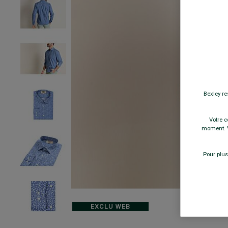
Bexley re
Votre c
moment. V
Pour plus
EXCLU WEB