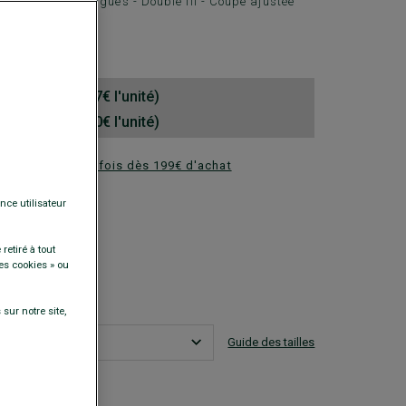
me Manches longues - Double fil - Coupe ajustée
0 €
hemises (39.67€ l'unité)
hemises (31.80€ l'unité)
ez en plusieurs fois dès 199€ d'achat
DISPONIBLES
nce utilisateur
retiré à tout
es cookies » ou
sur notre site,
Guide des tailles
est ma taille ?