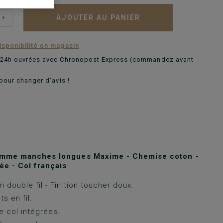
AJOUTER AU PANIER
+
disponibilité en magasin
n 24h ouvrées avec Chronopost Express (commandez avant
pour changer d'avis !
mme manches longues Maxime - Chemise coton -
ée - Col français
 double fil - Finition toucher doux.
ts en fil.
e col intégrées.