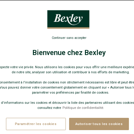
Chemise hom
64,0
119€
3 c
Continuer sans accepter
159€
5 c
Bienvenue chez Bexley
Pay
COULEURS 
specte votre vie privée. Nous utilisons les cookies pour vous offrir une meilleure expérie
de notre site, analyser son utilisation et contribuer à nos efforts de marketing.
onsentement à l'installation de cookies non strictement nécessaires est libre et peut être 
ous pouvez donner votre consentement globalement en cliquant sur « Autoriser tous l
paramétrer vos préférences par finalité de cookies.
 d'informations sur les cookies et découvrir la liste des partenaires utilisant des cookies 
consultez notre
Politique de confidentialité.
Paramétrer les cookies
Autoriser tous les cookies
Quelle 