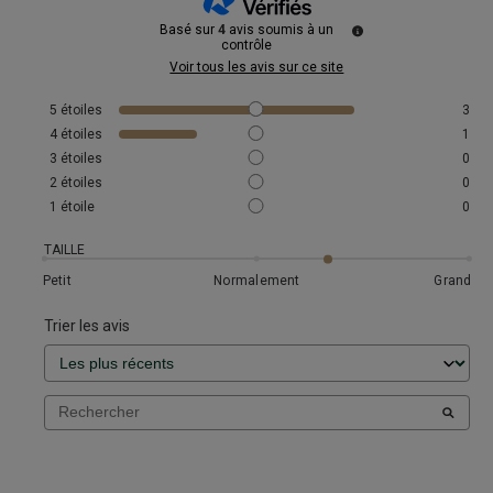
Basé sur
4
avis soumis à un
contrôle
Voir tous les avis sur ce site
5
étoiles
3
4
étoiles
1
3
étoiles
0
2
étoiles
0
1
étoile
0
TAILLE
Petit
Normalement
Grand
Trier les avis