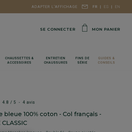
ADAPTER L'AFFICHAGE
FR
ES
EN
SE CONNECTER
MON PANIER
CHAUSSETTES &
ENTRETIEN
FINS DE
GUIDES &
ACCESSOIRES
CHAUSSURES
SÉRIE
CONSEILS
4.8
/
5
-
4
avis
 bleue 100% coton - Col français -
 CLASSIC