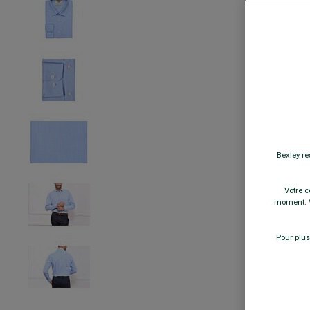
Bexley re
Votre c
moment. V
Pour plus