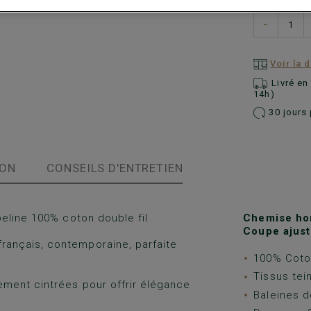
−
Voir la 
Livré e
14h)
30 jours 
ION
CONSEILS D'ENTRETIEN
eline 100% coton double fil
Chemise ho
Coupe ajust
ançais, contemporaine, parfaite
100% Coton
Tissus tein
ment cintrées pour offrir élégance
Baleines d