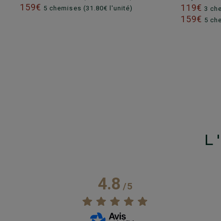
159€
119€
5 chemises (31.80€ l'unité)
3 che
159€
5 che
L
4.8
/
5