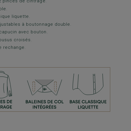
 pinces de cintrage.
ple.
ique liquette.
justables à boutonnage double.
capucin avec bouton.
ousus croisés.
e rechange.