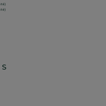
ité)
ité)
TS