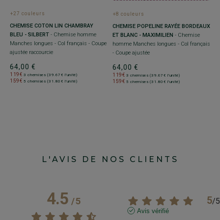
C
+27 couleurs
+8 couleurs
G
CHEMISE COTON LIN CHAMBRAY
CHEMISE POPELINE RAYÉE BORDEAUX
6
BLEU - SILBERT
- Chemise homme
ET BLANC - MAXIMILIEN
- Chemise
1
Manches longues - Col français - Coupe
homme Manches longues - Col français
1
ajustée raccourcie
- Coupe ajustée
64,00 €
64,00 €
119€
119€
3 chemises (39.67€ l'unité)
3 chemises (39.67€ l'unité)
159€
159€
5 chemises (31.80€ l'unité)
5 chemises (31.80€ l'unité)
L'AVIS DE NOS CLIENTS
4.5
5
/
5
/
5
Avis vérifié