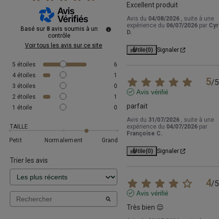
Excellent produit
Avis du
04/08/2026
, suite à une
expérience du
06/07/2026
par
Cyri
Basé sur
8
avis soumis à un
D.
contrôle
Voir tous les avis sur ce site
Utile
(0)
Signaler
5
étoiles
6
4
étoiles
1
5
/
5
3
étoiles
0
Avis vérifié
2
étoiles
1
parfait
1
étoile
0
Avis du
31/07/2026
, suite à une
TAILLE
expérience du
04/07/2026
par
Françoise C.
Petit
Normalement
Grand
Utile
(0)
Signaler
Trier les avis
4
/
5
Avis vérifié
Très bien 😌