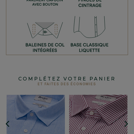
COMPLÉTEZ VOTRE PANIER
ET FAITES DES ÉCONOMIES
C
-
B
F