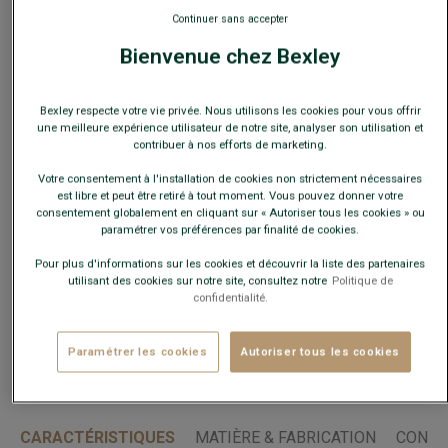
Continuer sans accepter
Bienvenue chez Bexley
Bexley respecte votre vie privée. Nous utilisons les cookies pour vous offrir
une meilleure expérience utilisateur de notre site, analyser son utilisation et
Guide des tailles
contribuer à nos efforts de marketing.
Quelle est ma taille ?
Votre consentement à l'installation de cookies non strictement nécessaires
est libre et peut être retiré à tout moment. Vous pouvez donner votre
consentement globalement en cliquant sur « Autoriser tous les cookies » ou
paramétrer vos préférences par finalité de cookies.
AJOUTER AU PANIER
−
+
Pour plus d'informations sur les cookies et découvrir la liste des partenaires
utilisant des cookies sur notre site, consultez notre
Politique de
Voir la disponibilité en magasin
confidentialité.
Livré en 24h ouvrées avec Chronopost Express
(commandez avant 14h)
Paramétrer les cookies
Autoriser tous les cookies
30 jours pour changer d'avis !
CARACTÉRISTIQUES
MATIÈRE & FABRICATION
CONSE