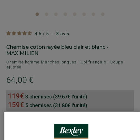
4.5
/
5
-
8
avis
Chemise coton rayée bleu clair et blanc -
MAXIMILIEN
Chemise homme Manches longues - Col français - Coupe
ajustée
64,00 €
119€
3 chemises (39.67€ l'unité)
159€
5 chemises (31.80€ l'unité)
Payez en plusieurs fois dès 199€ d'achat
COULEURS DISPONIBLES