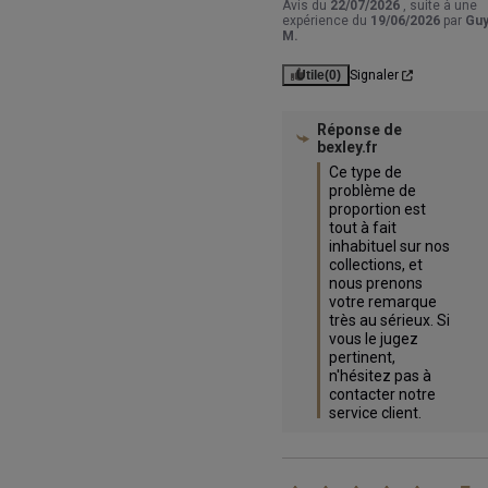
Avis du
22/07/2026
, suite à une
expérience du
19/06/2026
par
Gu
M.
Utile
(0)
Signaler
Réponse de
bexley.fr
Ce type de 
problème de 
proportion est 
tout à fait 
inhabituel sur nos 
collections, et 
nous prenons 
votre remarque 
très au sérieux. Si 
vous le jugez 
pertinent, 
n'hésitez pas à 
contacter notre 
service client.