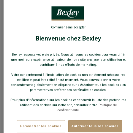
Continuer sans accepter
Bienvenue chez Bexley
Guide des tailles
Quelle est ma taille ?
Bexley respecte votre vie privée. Nous utilisons les cookies pour vous offrir
une meilleure expérience utilisateur de notre site, analyser son utilisation et
contribuer à nos efforts de marketing.
AJOUTER AU PANIER
−
+
Votre consentement à l'installation de cookies non strictement nécessaires
est libre et peut être retiré à tout moment. Vous pouvez donner votre
Voir la disponibilité en magasin
consentement globalement en cliquant sur « Autoriser tous les cookies » ou
paramétrer vos préférences par finalité de cookies.
Livré en 24h ouvrées avec Chronopost Express
(commandez avant 14h)
Pour plus d'informations sur les cookies et découvrir la liste des partenaires
utilisant des cookies sur notre site, consultez notre
Politique de
30 jours pour changer d'avis !
confidentialité.
CARACTÉRISTIQUES
MATIÈRE & FABRICATION
CONSE
Paramétrer les cookies
Autoriser tous les cookies