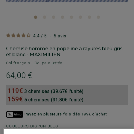
4.4
/
5
-
5
avis
Chemise homme en popeline à rayures bleu gris
et blanc - MAXIMILIEN
Col français - Coupe ajustée
64,00 €
119€
3 chemises (39.67€ l'unité)
159€
5 chemises (31.80€ l'unité)
Payez en plusieurs fois dès 199€ d'achat
COULEURS DISPONIBLES