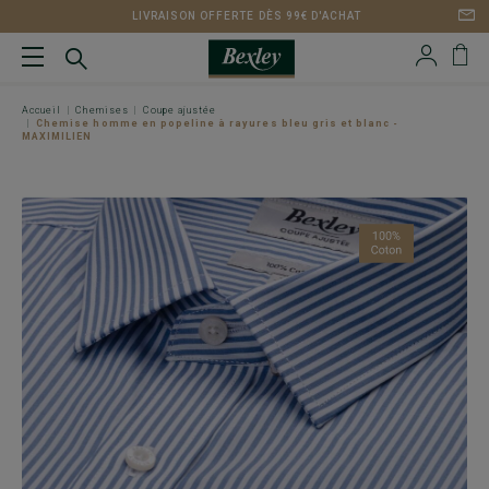
LIVRAISON OFFERTE DÈS 99€ D'ACHAT
Accueil
Chemises
Coupe ajustée
Chemise homme en popeline à rayures bleu gris et blanc -
MAXIMILIEN