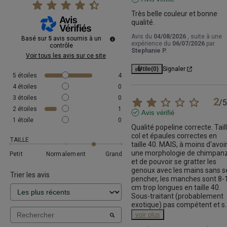
Très belle couleur et bonne 
qualité.
Avis du
04/08/2026
, suite à une
Basé sur
5
avis soumis à un
expérience du
06/07/2026
par
contrôle
Stephanie P.
Voir tous les avis sur ce site
Utile
(0)
Signaler
5
étoiles
4
4
étoiles
0
3
étoiles
0
2
/
5
2
étoiles
1
Avis vérifié
1
étoile
0
Qualité popeline correcte. Taill
col et épaules correctes en 
TAILLE
taille 40. MAIS, à moins d'avoir
une morphologie de chimpanz
Petit
Normalement
Grand
et de pouvoir se gratter les 
genoux avec les mains sans se
Trier les avis
pencher, les manches sont 8-1
cm trop longues en taille 40. 
Sous-traitant (probablement 
exotique) pas compétent et s
.
voir plus