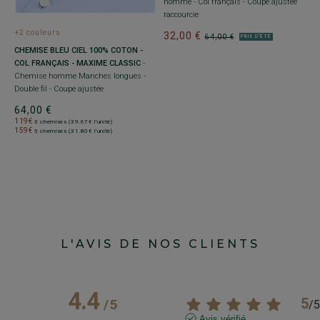
homme - Col français - Coupe ajustée
C
raccourcie
C
+2 couleurs
32,00 €
64,00 €
ra
PRIX D'ÉTÉ
T
CHEMISE BLEU CIEL 100% COTON -
6
-
COL FRANÇAIS - MAXIME CLASSIC
-
1
Chemise homme Manches longues -
1
Double fil - Coupe ajustée
64,00 €
119€
3 chemises (39.67€ l'unité)
159€
5 chemises (31.80€ l'unité)
L'AVIS DE NOS CLIENTS
4.4
5
/
5
/
5
Avis vérifié