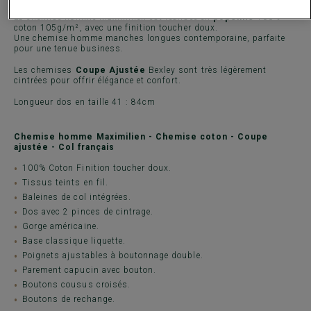
La chemise homme Maximilien est réalisée en
popeline
100%
coton 105g/m², avec une finition toucher doux.
Une chemise homme manches longues contemporaine, parfaite
pour une tenue business.
Les chemises
Coupe Ajustée
Bexley sont très légèrement
cintrées pour offrir élégance et confort.
Longueur dos en taille 41 : 84cm
Chemise homme Maximilien - Chemise coton - Coupe
ajustée - Col français
100% Coton Finition toucher doux.
Tissus teints en fil.
Baleines de col intégrées.
Dos avec 2 pinces de cintrage.
Gorge américaine.
Base classique liquette.
Poignets ajustables à boutonnage double.
Parement capucin avec bouton.
Boutons cousus croisés.
Boutons de rechange.