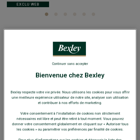
EXCLU WEB
Chemise blanche imprimée motifs bleus - Col
français - OSCAR
Chemise homme Manches longues - 100% coton - Coupe
Continuer sans accepter
ajustée
Bienvenue chez Bexley
22,00 €
FINS DE SÉRIE
Bexley respecte votre vie privée. Nous utilisons les cookies pour vous offrir
Payez en plusieurs fois dès 199€ d'achat
une meilleure expérience utilisateur de notre site, analyser son utilisation
et contribuer à nos efforts de marketing.
COULEURS DISPONIBLES
Votre consentement à l'installation de cookies non strictement
nécessaires est libre et peut être retiré à tout moment. Vous pouvez
donner votre consentement globalement en cliquant sur « Autoriser tous
les cookies » ou paramétrer vos préférences par finalité de cookies.
Pour plus d'informations sur les cookies et découvrir la liste des