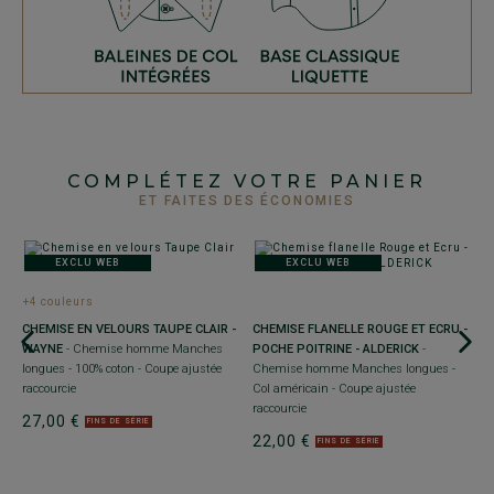
COMPLÉTEZ VOTRE PANIER
ET FAITES DES ÉCONOMIES
EXCLU WEB
EXCLU WEB
+4 couleurs
+
CHEMISE EN VELOURS TAUPE CLAIR -
CHEMISE FLANELLE ROUGE ET ECRU -
C
WAYNE
- Chemise homme Manches
POCHE POITRINE - ALDERICK
-
B
longues - 100% coton - Coupe ajustée
Chemise homme Manches longues -
h
raccourcie
Col américain - Coupe ajustée
-
raccourcie
27,00 €
2
FINS DE SÉRIE
22,00 €
FINS DE SÉRIE