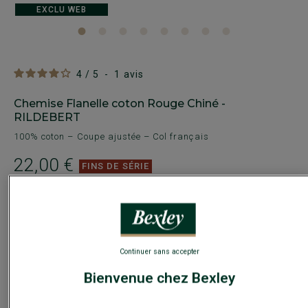
EXCLU WEB
4
/
5
-
1
avis
Chemise Flanelle coton Rouge Chiné -
RILDEBERT
100% coton – Coupe ajustée – Col français
22,00 €
FINS DE SÉRIE
Payez en plusieurs fois dès 199€ d'achat
COULEURS DISPONIBLES
Continuer sans accepter
Bienvenue chez Bexley