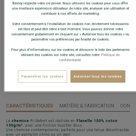
Ce modèle taille grand, choisir la taille en-dessous de votre
Bexley respecte votre vie privée. Nous utilisons les cookies pour vous offrir
taille habituelle.
une meilleure expérience utilisateur de notre site, analyser son utilisation et
contribuer à nos efforts de marketing.
Guide des tailles
Votre consentement à l'installation de cookies non strictement nécessaires
est libre et peut être retiré à tout moment. Vous pouvez donner votre
consentement globalement en cliquant sur « Autoriser tous les cookies » ou
Quelle est ma taille ?
paramétrer vos préférences par finalité de cookies.
Pour plus d'informations sur les cookies et découvrir la liste des partenaires
AJOUTER AU PANIER
−
+
utilisant des cookies sur notre site, consultez notre
Politique de
confidentialité.
Livré en 24h ouvrées avec Chronopost Express
Paramétrer les cookies
Autoriser tous les cookies
(commandez avant 14h)
30 jours pour changer d'avis !
CARACTÉRISTIQUES
MATIÈRE & FABRICATION
CONSE
La
chemise
Rildebert est réalisée en
Flanelle 100% coton
130g/m²
, avec une finition toucher doux.
Une chemise contemporaine, parfaite pour une tenue décontractée
avec un pantalon chino ou un jean.