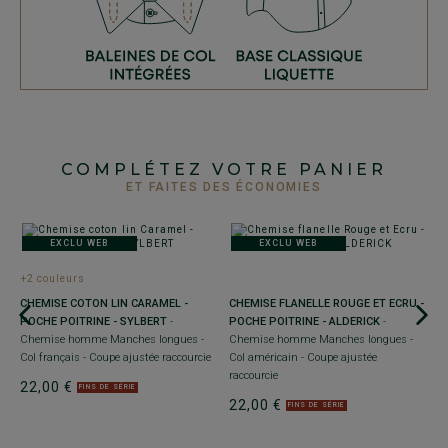
COMPLÉTEZ VOTRE PANIER
ET FAITES DES ÉCONOMIES
EXCLU WEB
EXCLU WEB
+2 couleurs
+
CHEMISE COTON LIN CARAMEL -
CHEMISE FLANELLE ROUGE ET ECRU -
C
POCHE POITRINE - SYLBERT
-
POCHE POITRINE - ALDERICK
-
S
Chemise homme Manches longues -
Chemise homme Manches longues -
lo
Col français - Coupe ajustée raccourcie
Col américain - Coupe ajustée
ra
raccourcie
22,00 €
2
FINS DE SÉRIE
22,00 €
AT
FINS DE SÉRIE
ée