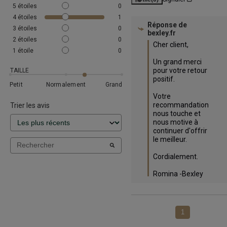
5
étoiles
0
4
étoiles
1
Réponse de
3
étoiles
0
bexley.fr
2
étoiles
0
Cher client,

1
étoile
0
Un grand merci 
pour votre retour 
TAILLE
positif. 

Petit
Normalement
Grand
Votre 
recommandation 
Trier les avis
nous touche et 
nous motive à 
continuer d'offrir 
le meilleur.  

Cordialement.

Romina -Bexley
1