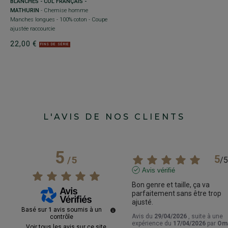
BLANCHES - COL FRANÇAIS -
B
MATHURIN
- Chemise homme
h
Manches longues - 100% coton - Coupe
- 
ajustée raccourcie
2
22,00 €
FINS DE SÉRIE
L'AVIS DE NOS CLIENTS
5
5
/
5
/
5
Avis vérifié
Bon genre et taille, ça va 
parfaitement sans être trop 
ajusté.
Basé sur
1
avis soumis à un
Avis du
29/04/2026
, suite à une
contrôle
expérience du
17/04/2026
par
Om
Voir tous les avis sur ce site