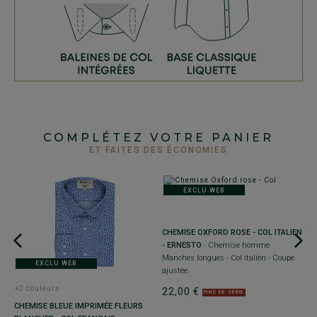
COMPLÉTEZ VOTRE PANIER
ET FAITES DES ÉCONOMIES
EXCLU WEB
CHEMISE OXFORD ROSE - COL ITALIEN
- ERNESTO
- Chemise homme
Manches longues - Col italien - Coupe
EXCLU WEB
ajustée
+2 couleurs
22,00 €
FINS DE SÉRIE
C
CHEMISE BLEUE IMPRIMÉE FLEURS
C