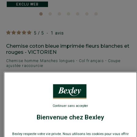
EXCLU WEB
5
/
5
-
1
avis
Chemise coton bleue imprimée fleurs blanches et
rouges - VICTORIEN
Chemise homme Manches longues - Col français - Coupe
ajustée raccourcie
22,00 €
FINS DE SÉRIE
Payez en plusieurs fois dès 199€ d'achat
COULEURS DISPONIBLES
Continuer sans accepter
Bienvenue chez Bexley
Bexley respecte votre vie privée. Nous utilisons les cookies pour vous offrir