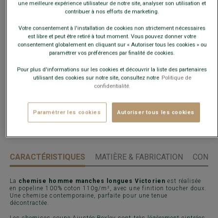
une meilleure expérience utilisateur de notre site, analyser son utilisation et
contribuer à nos efforts de marketing.
Guide des tailles
Votre consentement à l'installation de cookies non strictement nécessaires
est libre et peut être retiré à tout moment. Vous pouvez donner votre
Quelle est ma taille ?
consentement globalement en cliquant sur « Autoriser tous les cookies » ou
paramétrer vos préférences par finalité de cookies.
Pour plus d'informations sur les cookies et découvrir la liste des partenaires
AJOUTER AU PANIER
−
+
utilisant des cookies sur notre site, consultez notre
Politique de
confidentialité.
Livré en 24h ouvrées avec Chronopost Express
(commandez avant 14h)
Paramétrer les cookies
Autoriser tous les cookies
30 jours pour changer d'avis !
CARACTÉRISTIQUES
MATIÈRE & FABRICATION
CONSE
La
chemise homme manches longues Victorien
est réalisée
en popeline 100% coton 110g/m², avec une finition toucher doux.
Une chemise contemporaine, parfaite pour une tenue
décontractée.