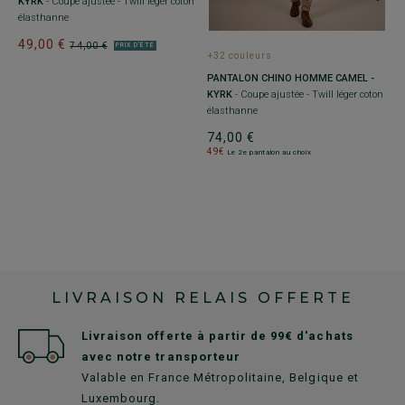
on
KYRK
- Coupe ajustée - Twill léger coton
élasthanne
49,00 €
74,00 €
PRIX D'ÉTÉ
+32 couleurs
+
PANTALON CHINO HOMME CAMEL -
P
KYRK
- Coupe ajustée - Twill léger coton
F
élasthanne
10
74,00 €
7
49€
4
Le 2e pantalon au choix
LIVRAISON RELAIS OFFERTE
Livraison offerte à partir de 99€ d'achats
avec notre transporteur
Valable en France Métropolitaine, Belgique et
Luxembourg.