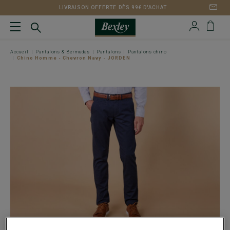
LIVRAISON OFFERTE DÈS 99€ D'ACHAT
Accueil
Pantalons & Bermudas
Pantalons
Pantalons chino
Chino Homme - Chevron Navy - JORDEN