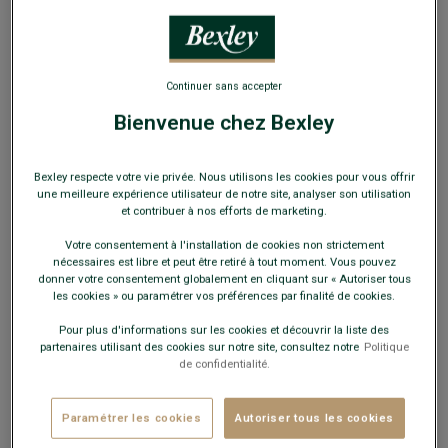
EXCLU WEB
Continuer sans accepter
Bienvenue chez Bexley
Chino Homme - Chevron Navy - JORDEN
Bexley respecte votre vie privée. Nous utilisons les cookies pour vous offrir
Coupe Ajustée - Chevron fin double fil
une meilleure expérience utilisateur de notre site, analyser son utilisation
et contribuer à nos efforts de marketing.
29,00 €
FINS DE SÉRIE
Votre consentement à l'installation de cookies non strictement
nécessaires est libre et peut être retiré à tout moment. Vous pouvez
Payez en plusieurs fois dès 199€ d'achat
donner votre consentement globalement en cliquant sur « Autoriser tous
les cookies » ou paramétrer vos préférences par finalité de cookies.
COULEURS DISPONIBLES
Pour plus d'informations sur les cookies et découvrir la liste des
partenaires utilisant des cookies sur notre site, consultez notre
Politique
de confidentialité.
Paramétrer les cookies
Autoriser tous les cookies
Ce modèle taille petit, choisir la taille au-dessus de votre
taille habituelle.