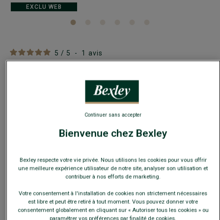
EXCLU WEB
5
/
5
-
1
avis
Pantalon chino homme - Kaki clair - NIGEL II
Coupe ajustée - Twill 100% coton double fil
49,00 €
FINS DE SÉRIE
Continuer sans accepter
Payez en plusieurs fois dès 199€ d'achat
Bienvenue chez Bexley
COULEURS DISPONIBLES
Bexley respecte votre vie privée. Nous utilisons les cookies pour vous offrir
une meilleure expérience utilisateur de notre site, analyser son utilisation et
contribuer à nos efforts de marketing.
Votre consentement à l'installation de cookies non strictement nécessaires
est libre et peut être retiré à tout moment. Vous pouvez donner votre
consentement globalement en cliquant sur « Autoriser tous les cookies » ou
paramétrer vos préférences par finalité de cookies.