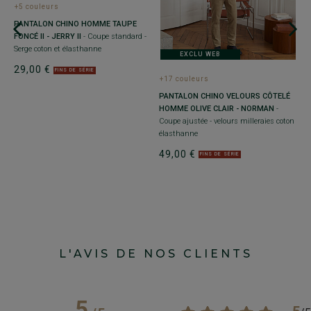
+5 couleurs
PANTALON CHINO HOMME TAUPE
FONCÉ II - JERRY II
- Coupe standard -
Serge coton et élasthanne
EXCLU WEB
29,00 €
FINS DE SÉRIE
+17 couleurs
+
PANTALON CHINO VELOURS CÔTELÉ
P
HOMME OLIVE CLAIR - NORMAN
-
R
Coupe ajustée - velours milleraies coton
l
élasthanne
2
49,00 €
FINS DE SÉRIE
L'AVIS DE NOS CLIENTS
5