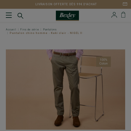
LIVRAISON OFFERTE DÈS 99€ D'ACHAT
Accueil
Fins de série
Pantalons
Pantalon chino homme - Kaki clair - NIGEL II