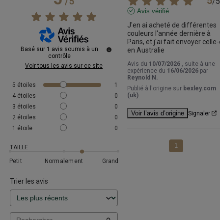
5
/
5
/
5
Avis vérifié
J'en ai acheté de différentes 
couleurs l'année dernière à 
Paris, et j'ai fait envoyer celle-c
Basé sur
1
avis soumis à un
en Australie
contrôle
Avis du
10/07/2026
, suite à une
Voir tous les avis sur ce site
expérience du
16/06/2026
par
Reynold N.
5
étoiles
1
Publié à l'origine sur
bexley.com
(uk)
4
étoiles
0
3
étoiles
0
Voir l’avis d’origine
Signaler
2
étoiles
0
1
étoile
0
1
TAILLE
Petit
Normalement
Grand
Trier les avis