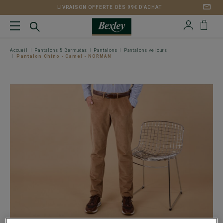
LIVRAISON OFFERTE DÈS 99€ D'ACHAT
Accueil
Pantalons & Bermudas
Pantalons
Pantalons velours
Pantalon Chino - Camel - NORMAN