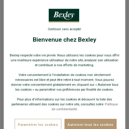
EXCLU WEB
Continuer sans accepter
Bienvenue chez Bexley
Pantalon Chino - Camel - NORMAN
Coupe ajustée - velours milleraies coton élasthanne
Bexley respecte votre vie privée. Nous utilisons les cookies pour vous offrir
une meilleure expérience utilisateur de notre site, analyser son utilisation
74,00 €
et contribuer à nos efforts de marketing.
Votre consentement à l'installation de cookies non strictement
49€
Le 2e pantalon au choix
nécessaires est libre et peut être retiré à tout moment. Vous pouvez
donner votre consentement globalement en cliquant sur « Autoriser tous
les cookies » ou paramétrer vos préférences par finalité de cookies.
Payez en plusieurs fois dès 199€ d'achat
Pour plus d'informations sur les cookies et découvrir la liste des
COULEURS DISPONIBLES
partenaires utilisant des cookies sur notre site, consultez notre
Politique
de confidentialité.
Paramétrer les cookies
Autoriser tous les cookies