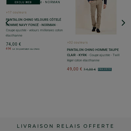
EXCLU WEB
+17 couleurs
PANTALON CHINO VELOURS CÔTELÉ
-
HOMME NAVY FONCÉ - NORMAN
-
Coupe ajustée - velours milleraies coton
élasthanne
+32 couleurs
+
74,00 €
49€
Le 2e pantalon au choix
PANTALON CHINO HOMME TAUPE
P
CLAIR - KYRK
- Coupe ajustée - Twill
M
léger coton élasthanne
- 
49,00 €
7
74,00 €
PRIX D'ÉTÉ
4
LIVRAISON RELAIS OFFERTE