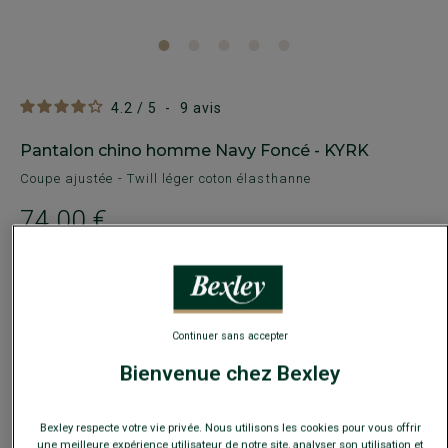
4.2
/
5
-
9
avis
Pantalon chino homme Navy Foncé - KYRK
Coupe ajustée - Twill léger coton élasthanne
74,00 €
49€
Le 2e pantalon au choix
Payez en plusieurs fois dès 199€ d'achat
Continuer sans accepter
COULEURS DISPONIBLES
Bienvenue chez Bexley
Bexley respecte votre vie privée. Nous utilisons les cookies pour vous offrir
une meilleure expérience utilisateur de notre site, analyser son utilisation et