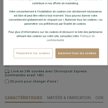
contribuer à nos efforts de marketing.
Ce modèle taille petit, choisir la taille au-dessus de votre
Votre consentement à l'installation de cookies non strictement nécessaires
taille habituelle.
est libre et peut être retiré à tout moment. Vous pouvez donner votre
consentement globalement en cliquant sur « Autoriser tous les cookies » ou
paramétrer vos préférences par finalité de cookies.
Guide des tailles
Pour plus d'informations sur les cookies et découvrir la liste des partenaires
utilisant des cookies sur notre site, consultez notre
Politique de
Quelle est ma taille ?
confidentialité.
AJOUTER AU PANIER
−
+
Paramétrer les cookies
Autoriser tous les cookies
Voir la disponibilité en magasin
Livré en 24h ouvrées avec Chronopost Express
(commandez avant 14h)
30 jours pour changer d'avis !
CARACTÉRISTIQUES
MATIÈRE & FABRICATION
CONSE