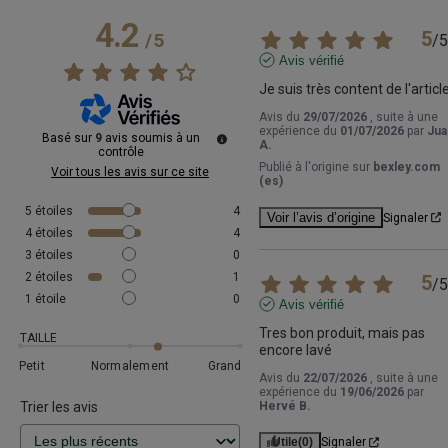
4.2
5
/
5
/
5
Avis vérifié
Je suis très content de l'article
Avis du
29/07/2026
, suite à une
expérience du
01/07/2026
par
Jua
Basé sur
9
avis soumis à un
A.
contrôle
Publié à l'origine sur
bexley.com
Voir tous les avis sur ce site
(es)
5
étoiles
4
Voir l’avis d’origine
Signaler
4
étoiles
4
3
étoiles
0
2
étoiles
1
5
/
5
1
étoile
0
Avis vérifié
Tres bon produit, mais pas 
TAILLE
encore lavé
Petit
Normalement
Grand
Avis du
22/07/2026
, suite à une
expérience du
19/06/2026
par
Trier les avis
Hervé B.
Utile
(0)
Signaler