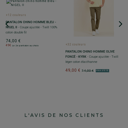
+12 couleurs
+
PANTALON CHINO HOMME BLEU -
P
NIGEL II
- Coupe ajustée - Twill 100%
D
coton double fil
l
74,00 €
7
+32 couleurs
49€
4
Le 2e pantalon au choix
PANTALON CHINO HOMME OLIVE
FONCÉ - KYRK
- Coupe ajustée - Twill
léger coton élasthanne
49,00 €
74,00 €
PRIX D'ÉTÉ
L'AVIS DE NOS CLIENTS