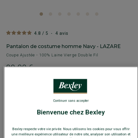
4.8
/
5
-
4
avis
Pantalon de costume homme Navy - LAZARE
Coupe Ajustée - 100% Laine Vierge Double Fil
99,00 €
89€
Le 2e pantalon de costume
Payez en plusieurs fois dès 199€ d'achat
Continuer sans accepter
Bienvenue chez Bexley
COULEURS DISPONIBLES
Bexley respecte votre vie privée. Nous utilisons les cookies pour vous offrir
une meilleure expérience utilisateur de notre site, analyser son utilisation et