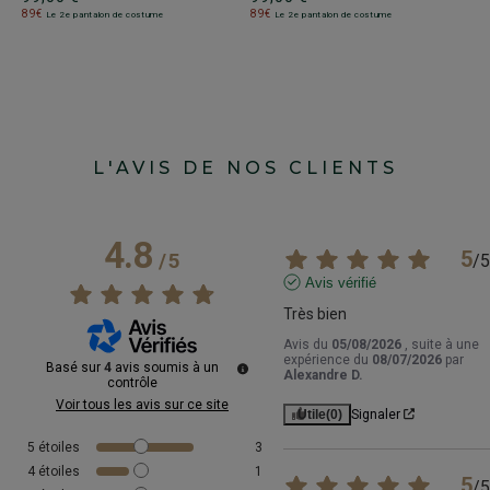
89€
89€
1
Le 2e pantalon de costume
Le 2e pantalon de costume
L'AVIS DE NOS CLIENTS
4.8
5
/
5
/
5
Avis vérifié
Très bien
Avis du
05/08/2026
, suite à une
expérience du
08/07/2026
par
Basé sur
4
avis soumis à un
Alexandre D.
contrôle
Voir tous les avis sur ce site
Utile
(0)
Signaler
5
étoiles
3
4
étoiles
1
5
/
5