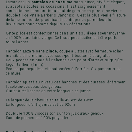
Lazare est un
pantalon de costume
sans pince, stylé et élégant,
et adapté à toutes les occasions. Il est soigneusement
confectionné dans un tissu haut de gamme en pure laine vierge
double fil de Vitale Barberis Canonico. C’est la plus vieille filature
de laine au monde, produisant les draperies parmi les plus
luxueuses pour homme depuis 15 générations.
Cette pièce est confectionnée dans un tissu d’épaisseur moyenne
en 100% pure laine vierge. Ce tissu peut facilement être porté
toute l’année.
Pantalon Lazare
sans pince
, coupe ajustée avec fermeture éclair
invisible et fermeture avec sous-pont boutonné et agrafes.
Deux poches en biais à l’italienne avec point d’arrêt et surpiqûre
façon tailleur (1mm).
Poches passepoilées et boutonnées à l'arrière. Six passants de
ceinture.
Pantalon ajusté au niveau des hanches et des cuisses légèrement
fuselé au-dessous des genoux.
Ourlet à réaliser selon votre longueur de jambe.
La largeur de la cheville en taille 42 est de 19cm
La longueur d’entrejambe est de 92cm
Doublure 100% viscose ton sur ton jusqu’aux genoux
Sacs de poches en 100% polyester