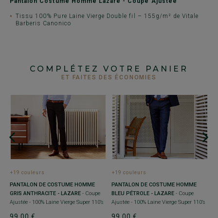
Pantalon Costume Homme Lazare - Coupe Ajustée
Tissu 100% Pure Laine Vierge Double fil – 155g/m² de Vitale
Barberis Canonico
COMPLÉTEZ VOTRE PANIER
ET FAITES DES ÉCONOMIES
+19 couleurs
+19 couleurs
+
PANTALON DE COSTUME HOMME
PANTALON DE COSTUME HOMME
V
GRIS ANTHRACITE - LAZARE
- Coupe
BLEU PÉTROLE - LAZARE
- Coupe
F
Ajustée - 100% Laine Vierge Super 110’s
Ajustée - 100% Laine Vierge Super 110’s
1
99,00 €
99,00 €
1