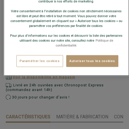
contribuer à nos efforts de marketing.
Votre consentement à l'installation de cookies non strictement nécessaires
Ce modèle taille petit, choisir la taille au-dessus de votre
est libre et peut être retiré à tout moment. Vous pouvez donner votre
taille habituelle.
consentement globalement en cliquant sur « Autoriser tous les cookies » ou
paramétrer vos préférences par finalité de cookies.
Guide des tailles
Pour plus d'informations sur les cookies et découvrir la liste des partenaires
utilisant des cookies sur notre site, consultez notre
Politique de
Quelle est ma taille ?
confidentialité.
AJOUTER AU PANIER
−
+
Paramétrer les cookies
Autoriser tous les cookies
Voir la disponibilité en magasin
Livré en 24h ouvrées avec Chronopost Express
(commandez avant 14h)
30 jours pour changer d'avis !
CARACTÉRISTIQUES
MATIÈRE & FABRICATION
CONSE