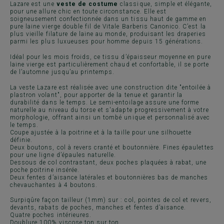
Lazare est une
veste de costume
classique, simple et élégante,
pour une allure chic en toute circonstance. Elle est
soigneusement confectionnée dans un tissu haut de gamme en
pure laine vierge double fil de Vitale Barberis Canonico. C’est la
plus vieille filature de laine au monde, produisant les draperies
parmi les plus luxueuses pour homme depuis 15 générations.
Idéal pour les mois froids, ce tissu d’épaisseur moyenne en pure
laine vierge est particulièrement chaud et confortable, il se porte
de l’automne jusqu’au printemps.
La veste Lazare est réalisée avec une construction dite "entoilée à
plastron volant", pour apporter de la tenue et garantir la
durabilité dans le temps. Le semi-entoilage assure une forme
naturelle au niveau du torse et s'adapte progressivement à votre
morphologie, offrant ainsi un tombé unique et personnalisé avec
le temps.
Coupe ajustée à la poitrine et à la taille pour une silhouette
définie.
Deux boutons, col à revers cranté et boutonnière. Fines épaulettes
pour une ligne d’épaules naturelle.
Dessous de col contrastant, deux poches plaquées à rabat, une
poche poitrine insérée.
Deux fentes d’aisance latérales et boutonnières bas de manches
chevauchantes à 4 boutons.
Surpiqûre façon tailleur (1mm) sur : col, pointes de col et revers,
devants, rabats de poches, manches et fentes d’aisance.
Quatre poches intérieures.
Doublure 100% viscose ton sur ton