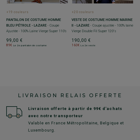
+19 couleurs
+20 couleurs
+
PANTALON DE COSTUME HOMME
VESTE DE COSTUME HOMME MARINE
V
BLEU PÉTROLE - LAZARE
- Coupe
II - LAZARE
- Coupe ajustée - 100% laine
C
Ajustée - 100% Laine Vierge Super 110’s
Vierge Double Fil Super 120's
La
99,00 €
190,00 €
1
89€
160€
1
Le 2e pantalon de costume
La 2e veste
LIVRAISON RELAIS OFFERTE
Livraison offerte à partir de 99€ d'achats
avec notre transporteur
Valable en France Métropolitaine, Belgique et
Luxembourg.