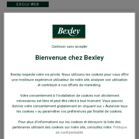
EXCLU WEB
Veste de costume homme Chocolat Chiné -
Continuer sans accepter
LAZARE
Bienvenue chez Bexley
Coupe Ajustée - Flanelle 100% Laine Vierge Double Fil
190,00 €
Bexley respecte votre vie privée. Nous utilisons les cookies pour vous offrir
une meilleure expérience utilisateur de notre site, analyser son utilisation
et contribuer à nos efforts de marketing.
160€
La 2e veste
Votre consentement à l'installation de cookies non strictement
nécessaires est libre et peut être retiré à tout moment. Vous pouvez
Payez en plusieurs fois dès 199€ d'achat
donner votre consentement globalement en cliquant sur « Autoriser tous
les cookies » ou paramétrer vos préférences par finalité de cookies.
COULEURS DISPONIBLES
Pour plus d'informations sur les cookies et découvrir la liste des
partenaires utilisant des cookies sur notre site, consultez notre
Politique
de confidentialité.