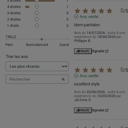
5
étoiles
7
4
étoiles
1
5
/
5
3
étoiles
0
Avis vérifié
2
étoiles
0
Idem pantalon
1
étoile
0
Avis du
16/07/2026
, suite à une
TAILLE
expérience du
18/06/2026
par
Philippe B.
Petit
Normalement
Grand
Utile
(0)
Signaler
Trier les avis
5
/
5
Avis vérifié
excellent style
Avis du
02/06/2026
, suite à une
expérience du
16/05/2026
par
Jérôme O.
Utile
(0)
Signaler