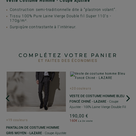
Veste Costume Homme - Coupe Ajustée
Construction semi-traditionnelle dite à "plastron volant".
Tissu 100% Pure Laine Vierge Double fil Super 110's -
170g/m².
Surpiqûre contrastante à l'intérieur.
COMPLÉTEZ VOTRE PANIER
ET FAITES DES ÉCONOMIES
+20 couleurs
+
VESTE DE COSTUME HOMME BLEU
B
FONCÉ CHINÉ - LAZARE
- Coupe
L
Ajustée - 100% Laine Vierge Double Fil
aj
190,00 €
1
+19 couleurs
160€
-
La 2e veste
PANTALON DE COSTUME HOMME
ée
GRIS MOYEN - LAZARE
- Coupe Ajustée