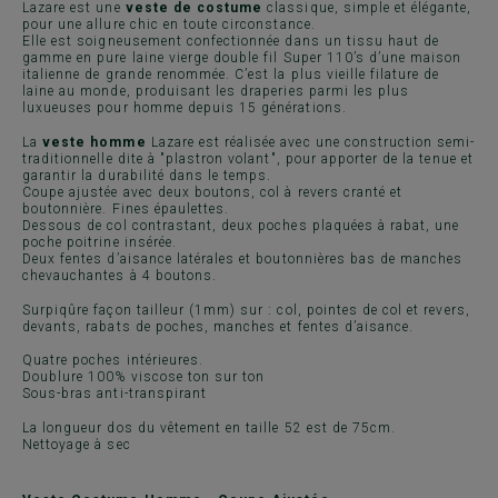
Lazare est une
veste de costume
classique, simple et élégante,
pour une allure chic en toute circonstance.
Elle est soigneusement confectionnée dans un tissu haut de
gamme en pure laine vierge double fil Super 110’s d’une maison
italienne de grande renommée. C’est la plus vieille filature de
laine au monde, produisant les draperies parmi les plus
luxueuses pour homme depuis 15 générations.
La
veste homme
Lazare est réalisée avec une construction semi-
traditionnelle dite à "plastron volant", pour apporter de la tenue et
garantir la durabilité dans le temps.
Coupe ajustée avec deux boutons, col à revers cranté et
boutonnière. Fines épaulettes.
Dessous de col contrastant, deux poches plaquées à rabat, une
poche poitrine insérée.
Deux fentes d’aisance latérales et boutonnières bas de manches
chevauchantes à 4 boutons.
Surpiqûre façon tailleur (1mm) sur : col, pointes de col et revers,
devants, rabats de poches, manches et fentes d’aisance.
Quatre poches intérieures.
Doublure 100% viscose ton sur ton
Sous-bras anti-transpirant
La longueur dos du vêtement en taille 52 est de 75cm.
Nettoyage à sec