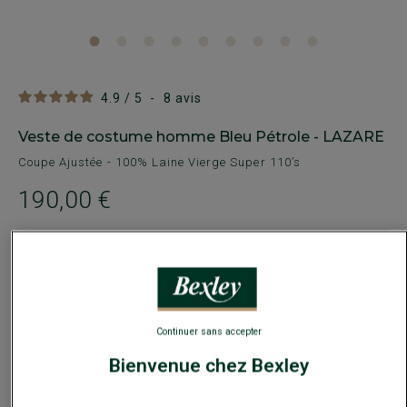
4.9
/
5
-
8
avis
Veste de costume homme Bleu Pétrole - LAZARE
Coupe Ajustée - 100% Laine Vierge Super 110’s
190,00 €
160€
La 2e veste
Payez en plusieurs fois dès 199€ d'achat
COULEURS DISPONIBLES
Continuer sans accepter
Bienvenue chez Bexley