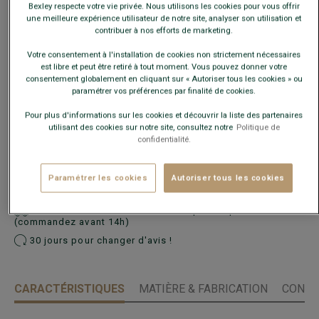
Bexley respecte votre vie privée. Nous utilisons les cookies pour vous offrir
une meilleure expérience utilisateur de notre site, analyser son utilisation et
Ce modèle taille petit, choisir la taille au-dessus de votre
contribuer à nos efforts de marketing.
taille habituelle.
Votre consentement à l'installation de cookies non strictement nécessaires
est libre et peut être retiré à tout moment. Vous pouvez donner votre
Guide des tailles
consentement globalement en cliquant sur « Autoriser tous les cookies » ou
paramétrer vos préférences par finalité de cookies.
Quelle est ma taille ?
Pour plus d'informations sur les cookies et découvrir la liste des partenaires
utilisant des cookies sur notre site, consultez notre
Politique de
confidentialité.
AJOUTER AU PANIER
−
+
Paramétrer les cookies
Autoriser tous les cookies
Voir la disponibilité en magasin
Livré en 24h ouvrées avec Chronopost Express
(commandez avant 14h)
30 jours pour changer d'avis !
CARACTÉRISTIQUES
MATIÈRE & FABRICATION
CONSE