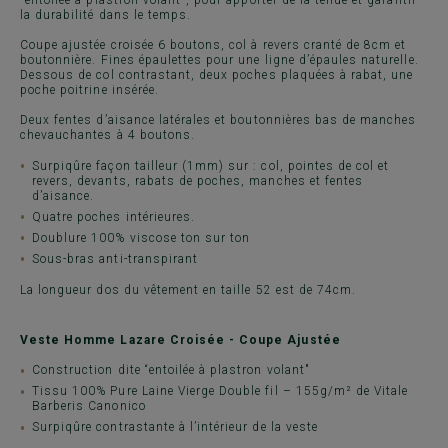
"entoilée à plastron volant", pour apporter de la tenue et garantir
la durabilité dans le temps.
Coupe ajustée croisée 6 boutons, col à revers cranté de 8cm et
boutonnière. Fines épaulettes pour une ligne d’épaules naturelle.
Dessous de col contrastant, deux poches plaquées à rabat, une
poche poitrine insérée.
Deux fentes d’aisance latérales et boutonnières bas de manches
chevauchantes à 4 boutons.
Surpiqûre façon tailleur (1mm) sur : col, pointes de col et
revers, devants, rabats de poches, manches et fentes
d’aisance.
Quatre poches intérieures.
Doublure 100% viscose ton sur ton
Sous-bras anti-transpirant
La longueur dos du vêtement en taille 52 est de 74cm.
Veste Homme Lazare Croisée - Coupe Ajustée
Construction dite “entoilée à plastron volant"
Tissu 100% Pure Laine Vierge Double fil – 155g/m² de Vitale
Barberis Canonico
Surpiqûre contrastante à l’intérieur de la veste