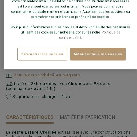
Votre consentement à l'installation de cookies non strictement nécessaires
est libre et peut être retiré à tout moment. Vous pouvez donner votre
consentement globalement en cliquant sur « Autoriser tous les cookies » ou
paramétrer vos préférences par finalité de cookies.
Guide des tailles
Pour plus d'informations sur les cookies et découvrir la liste des partenaires
utilisant des cookies sur notre site, consultez notre
Politique de
confidentialité.
Quelle est ma taille ?
Paramétrer les cookies
Autoriser tous les cookies
AJOUTER AU PANIER
−
+
Voir la disponibilité en magasin
Livré en 24h ouvrées avec Chronopost Express
(commandez avant 14h)
30 jours pour changer d'avis !
CARACTÉRISTIQUES
MATIÈRE & FABRICATION
La
veste Lazare Croisée
est réalisée avec une construction dite