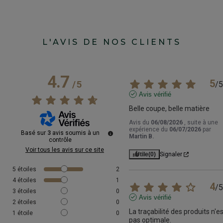
L'AVIS DE NOS CLIENTS
4.7
5
/
5
/
5
Avis vérifié
Belle coupe, belle matière
Avis du
06/08/2026
, suite à une
expérience du
06/07/2026
par
Basé sur
3
avis soumis à un
Martin B.
contrôle
Voir tous les avis sur ce site
Utile
(0)
Signaler
5
étoiles
2
4
étoiles
1
4
/
5
3
étoiles
0
Avis vérifié
2
étoiles
0
La traçabilité des produits n'es
1
étoile
0
pas optimale.