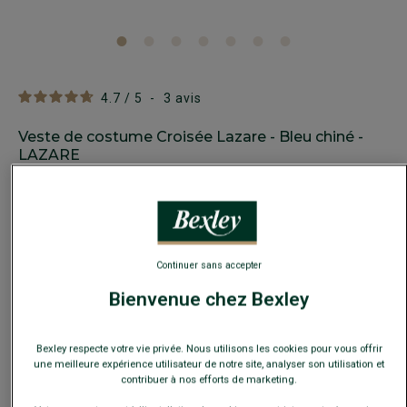
4.7
/
5
-
3
avis
Veste de costume Croisée Lazare - Bleu chiné -
LAZARE
Coupe Ajustée - 100% Laine Vierge Double Fil
190,00 €
160€
La 2e veste
Continuer sans accepter
Bienvenue chez Bexley
Payez en plusieurs fois dès 199€ d'achat
COULEURS DISPONIBLES
Bexley respecte votre vie privée. Nous utilisons les cookies pour vous offrir
une meilleure expérience utilisateur de notre site, analyser son utilisation et
contribuer à nos efforts de marketing.