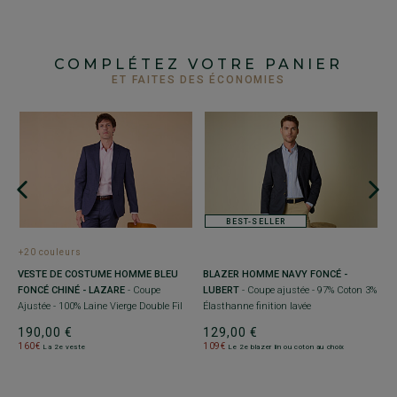
COMPLÉTEZ VOTRE PANIER
ET FAITES DES ÉCONOMIES
BEST-SELLER
+20 couleurs
+
VESTE DE COSTUME HOMME BLEU
BLAZER HOMME NAVY FONCÉ -
G
ée
FONCÉ CHINÉ - LAZARE
- Coupe
LUBERT
- Coupe ajustée - 97% Coton 3%
M
Ajustée - 100% Laine Vierge Double Fil
Élasthanne finition lavée
Aj
190,00 €
129,00 €
9
160€
109€
8
La 2e veste
Le 2e blazer lin ou coton au choix