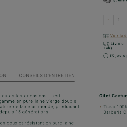
Quelle 
−
Voir la 
Livré e
14h)
30 jours 
ION
CONSEILS D'ENTRETIEN
toutes les occasions. Il est
Gilet Cost
gamme en pure laine vierge double
filature de laine au monde, produisant
Tissu 100%
depuis 15 générations.
Barberis C
en doux et résistant en pure laine