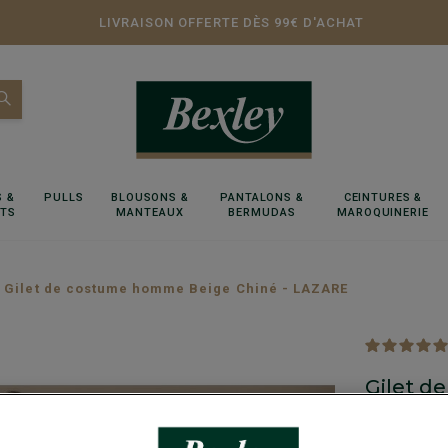
LIVRAISON OFFERTE DÈS 99€ D'ACHAT
 &
PULLS
BLOUSONS &
PANTALONS &
CEINTURES &
RTS
MANTEAUX
BERMUDAS
MAROQUINERIE
Gilet de costume homme Beige Chiné - LAZARE
Gilet d
LAZAR