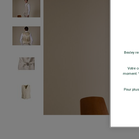
Bexley re
Votre c
moment. V
Pour plus