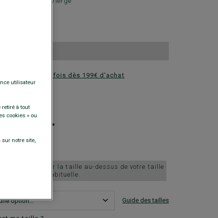
ée - 100% Laine Vierge
0 €
 gilet au choix
ez en plusieurs fois dès 199€ d'achat
nce utilisateur
DISPONIBLES
+
retiré à tout
es cookies » ou
sur notre site,
ille petit, choisir la taille au-dessus de votre taille
habituelle.
Guide des tailles