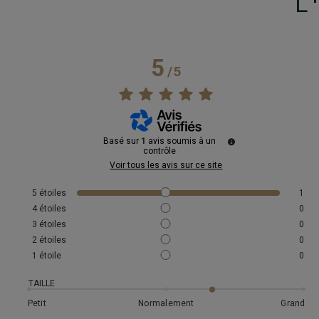
L
5
/
5
Basé sur
1
avis soumis à un
contrôle
Voir tous les avis sur ce site
5
étoiles
1
4
étoiles
0
3
étoiles
0
2
étoiles
0
1
étoile
0
TAILLE
Petit
Normalement
Grand