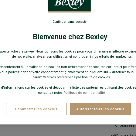
Coupe ajust
99,0
Continuer sans accepter
89€
le 2e
Bienvenue chez Bexley
Pay
specte votre vie privée. Nous utilisons les cookies pour vous offrir une meilleure expérie
de notre site, analyser son utilisation et contribuer à nos efforts de marketing.
COULEURS 
onsentement à l'installation de cookies non strictement nécessaires est libre et peut être 
ous pouvez donner votre consentement globalement en cliquant sur « Autoriser tous l
paramétrer vos préférences par finalité de cookies.
 d'informations sur les cookies et découvrir la liste des partenaires utilisant des cookies 
consultez notre
Politique de confidentialité.
Ce modèle ta
Paramétrer les cookies
Autoriser tous les cookies