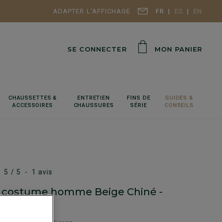
ADAPTER L'AFFICHAGE
FR
ES
EN
SE CONNECTER
MON PANIER
CHAUSSETTES &
ENTRETIEN
FINS DE
GUIDES &
ACCESSOIRES
CHAUSSURES
SÉRIE
CONSEILS
5
/
5
-
1
avis
e costume homme Beige Chiné -
E