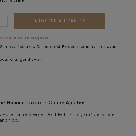
est ma taille ?
AJOUTER AU PANIER
+
disponibilité en magasin
n 24h ouvrées avec Chronopost Express (commandez avant
pour changer d'avis !
ume Homme Lazare - Coupe Ajustée
 Pure Laine Vierge Double fil - 155g/m² de Vitale
anonico.