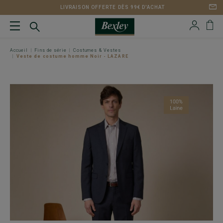
LIVRAISON OFFERTE DÈS 99€ D'ACHAT
Accueil
Fins de série
Costumes & Vestes
Veste de costume homme Noir - LAZARE