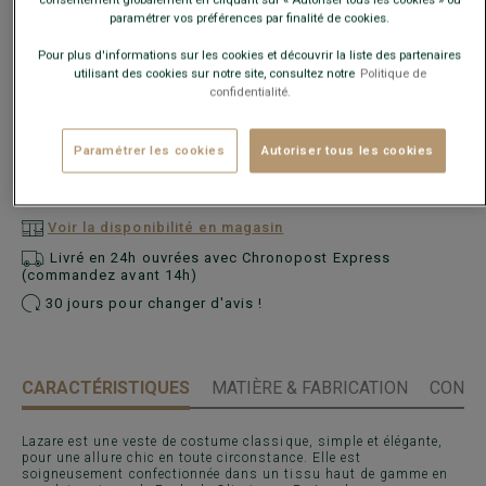
paramétrer vos préférences par finalité de cookies.
Pour plus d'informations sur les cookies et découvrir la liste des partenaires
Guide des tailles
utilisant des cookies sur notre site, consultez notre
Politique de
confidentialité.
Quelle est ma taille ?
Paramétrer les cookies
Autoriser tous les cookies
AJOUTER AU PANIER
−
+
Voir la disponibilité en magasin
Livré en 24h ouvrées avec Chronopost Express
(commandez avant 14h)
30 jours pour changer d'avis !
CARACTÉRISTIQUES
MATIÈRE & FABRICATION
CONSE
Lazare est une veste de costume classique, simple et élégante,
pour une allure chic en toute circonstance. Elle est
soigneusement confectionnée dans un tissu haut de gamme en