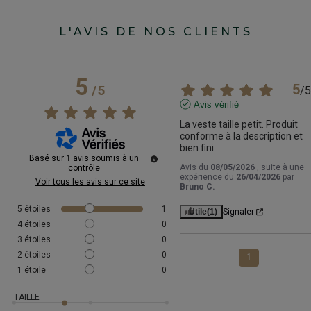
L'AVIS DE NOS CLIENTS
5
5
/
5
/
5
Avis vérifié
La veste taille petit. Produit 
conforme à la description et 
bien fini
Basé sur
1
avis soumis à un
Avis du
08/05/2026
, suite à une
contrôle
expérience du
26/04/2026
par
Voir tous les avis sur ce site
Bruno C.
5
étoiles
1
Utile
(1)
Signaler
4
étoiles
0
3
étoiles
0
2
étoiles
0
1
1
étoile
0
TAILLE