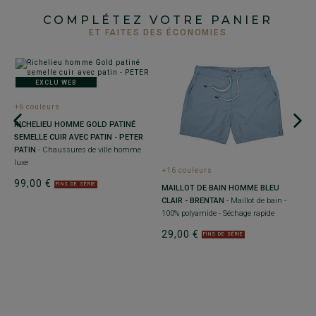
COMPLÉTEZ VOTRE PANIER
ET FAITES DES ÉCONOMIES
EXCLU WEB
+
+6 couleurs
R
RICHELIEU HOMME GOLD PATINÉ
e
T
SEMELLE CUIR AVEC PATIN - PETER
vi
PATIN
- Chaussures de ville homme
p
luxe
+16 couleurs
1
99,00 €
FINS DE SÉRIE
MAILLOT DE BAIN HOMME BLEU
CLAIR - BRENTAN
- Maillot de bain -
100% polyamide - Séchage rapide
29,00 €
FINS DE SÉRIE