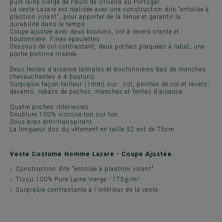
pure laine vierge de Paulo de Oliveira au Portugal.
La veste Lazare est réalisée avec une construction dite "entoilée à
plastron volant", pour apporter de la tenue et garantir la
durabilité dans le temps.
Coupe ajustée avec deux boutons, col à revers cranté et
boutonnière. Fines épaulettes.
Dessous de col contrastant, deux poches plaquées à rabat, une
poche poitrine insérée.
Deux fentes d’aisance latérales et boutonnières bas de manches
chevauchantes à 4 boutons.
Surpiqûre façon tailleur (1mm) sur : col, pointes de col et revers,
devants, rabats de poches, manches et fentes d’aisance.
Quatre poches intérieures.
Doublure 100% viscose ton sur ton
Sous-bras anti-transpirant
La longueur dos du vêtement en taille 52 est de 75cm.
Veste Costume Homme Lazare - Coupe Ajustée
Construction dite "entoilée à plastron volant".
Tissu 100% Pure Laine Vierge - 175g/m²
Surpiqûre contrastante à l'intérieur de la veste.