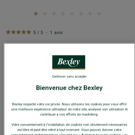
5
/
5
-
1
avis
Veste de costume homme Noir - LAZARE
Coupe Ajustée - 100% Laine Vierge
130,00 €
FINS DE SÉRIE
Continuer sans accepter
Payez en plusieurs fois dès 199€ d'achat
Bienvenue chez Bexley
COULEURS DISPONIBLES
Bexley respecte votre vie privée. Nous utilisons les cookies pour vous offrir
une meilleure expérience utilisateur de notre site, analyser son utilisation et
contribuer à nos efforts de marketing.
Votre consentement à l'installation de cookies non strictement nécessaires
est libre et peut être retiré à tout moment. Vous pouvez donner votre
Ce modèle taille petit, choisir la taille au-dessus de votre
taille habituelle.
consentement globalement en cliquant sur « Autoriser tous les cookies » ou