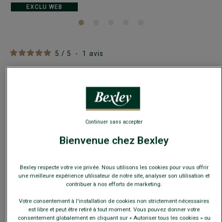
EXCLU WEB
5
/
5
-
1
avis
Veste matelassée homme Vert foncé - TORSTEN
II
Coupe ajustée - Duvet d'oie blanche
129,00 €
Continuer sans accepter
Bienvenue chez Bexley
-20€
sur le 2e manteau ou blouson
Bexley respecte votre vie privée. Nous utilisons les cookies pour vous offrir
Payez en plusieurs fois dès 199€ d'achat
une meilleure expérience utilisateur de notre site, analyser son utilisation et
contribuer à nos efforts de marketing.
COULEURS DISPONIBLES
Votre consentement à l'installation de cookies non strictement nécessaires
est libre et peut être retiré à tout moment. Vous pouvez donner votre
consentement globalement en cliquant sur « Autoriser tous les cookies » ou