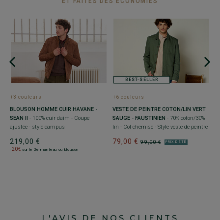
ET FAITES DES ÉCONOMIES
BEST-SELLER
+3 couleurs
+6 couleurs
+
BLOUSON HOMME CUIR HAVANE -
VESTE DE PEINTRE COTON/LIN VERT
B
SEAN II
- 100% cuir daim - Coupe
SAUGE - FAUSTINIEN
- 70% coton/30%
S
ajustée - style campus
lin - Col chemise - Style veste de peintre
C
219,00 €
79,00 €
9
99,00 €
PRIX D'ÉTÉ
-20€
sur le 2e manteau ou blouson
L'AVIS DE NOS CLIENTS