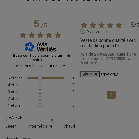
5
5
/
5
/
5
Avis vérifié
Veste de bonne qualité avec 
une finition parfaite
Avis du
27/05/2026
, suite à une
Basé sur
1
avis soumis à un
expérience du
21/11/2025
par
contrôle
Martine G.
Voir tous les avis sur ce site
Utile
(0)
Signaler
5
étoiles
1
4
étoiles
0
3
étoiles
0
1
2
étoiles
0
1
étoile
0
CHALEUR
Léger
Intermédiaire
Chaud