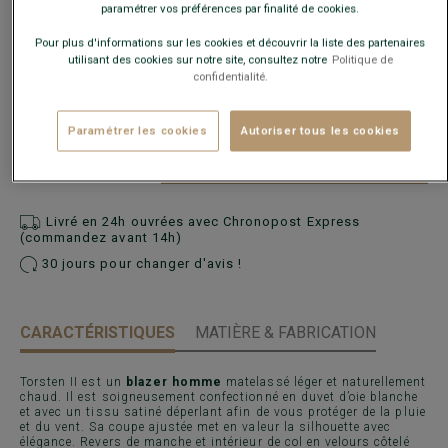
paramétrer vos préférences par finalité de cookies.
Pour plus d'informations sur les cookies et découvrir la liste des partenaires
utilisant des cookies sur notre site, consultez notre
Politique de
confidentialité.
Guide des tailles
Paramétrer les cookies
Autoriser tous les cookies
AJOUTER AU PANIER
−
+
Livré en 24h ouvrées avec Chronopost Express
(commandez avant 14h)
30 jours pour changer d'avis !
CARACTÉRISTIQUES
MATIÈRE & FABRICATION
Torsten II est un
blazer homme
matelassé léger et naturellement
chaud. Il est soigneusement confectionné en duvet d’oie blanche
et avec un tissu satiné déperlant afin de vous protéger de la pluie
et du vent. Sa coupe ajustée met en valeur la silhouette avec
élégance. Revers de manche et intérieur de col en velours côtelé