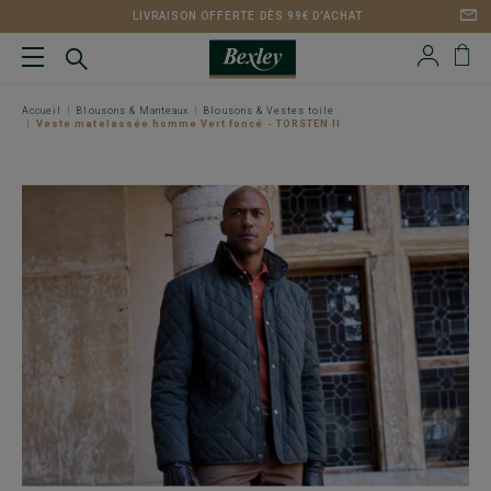
LIVRAISON OFFERTE DÈS 99€ D'ACHAT
Accueil
Blousons & Manteaux
Blousons & Vestes toile
Veste matelassée homme Vert foncé - TORSTEN II