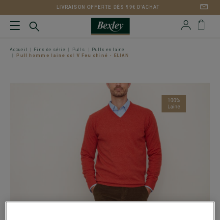
LIVRAISON OFFERTE DÈS 99€ D'ACHAT
Accueil
Fins de série
Pulls
Pulls en laine
Pull homme laine col V Feu chiné - ELIAN