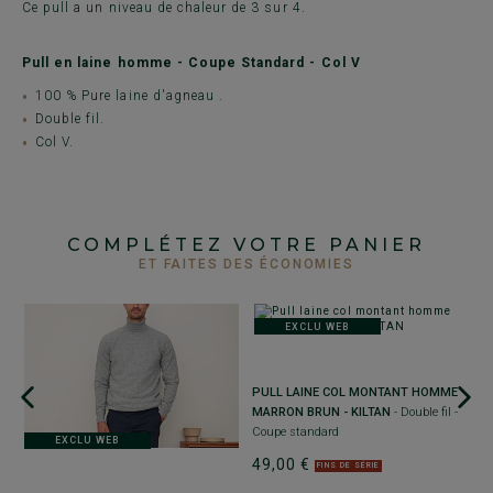
Ce pull a un niveau de chaleur de 3 sur 4.
Pull en laine homme - Coupe Standard - Col V
100 % Pure laine d'agneau .
Double fil.
Col V.
COMPLÉTEZ VOTRE PANIER
ET FAITES DES ÉCONOMIES
EXCLU WEB
+
PULL LAINE COL MONTANT HOMME
P
MARRON BRUN - KILTAN
- Double fil -
C
Coupe standard
s
EXCLU WEB
49,00 €
5
FINS DE SÉRIE