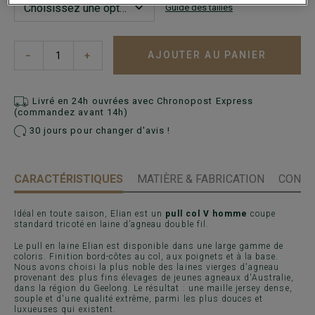
Guide des tailles
AJOUTER AU PANIER
−
+
Livré en 24h ouvrées avec Chronopost Express
(commandez avant 14h)
30 jours pour changer d'avis !
CARACTÉRISTIQUES
MATIÈRE & FABRICATION
CONSE
Idéal en toute saison, Elian est un
pull col V homme
coupe
standard tricoté en laine d’agneau double fil.
Le pull en laine Elian est disponible dans une large gamme de
coloris. Finition bord-côtes au col, aux poignets et à la base.
Nous avons choisi la plus noble des laines vierges d'agneau
provenant des plus fins élevages de jeunes agneaux d'Australie,
dans la région du Geelong. Le résultat : une maille jersey dense,
souple et d'une qualité extrême, parmi les plus douces et
luxueuses qui existent.