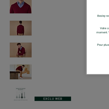
Bexley re
Votre c
moment. V
Pour plus
EXCLU WEB