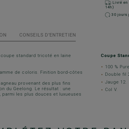
Livré e
14h)
30 jours 
ION
CONSEILS D'ENTRETIEN
coupe standard tricoté en laine
Coupe Stand
100 % Pure
 gamme de coloris. Finition bord-côtes
Double fil
Jauge 12.
d'agneau provenant des plus fins
on du Geelong. Le résultat : une
Col V.
e, parmi les plus douces et luxueuses