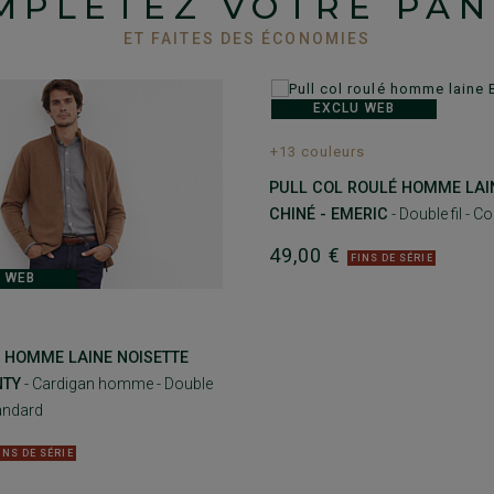
MPLÉTEZ VOTRE PAN
ET FAITES DES ÉCONOMIES
EXCLU WEB
+13 couleurs
PULL COL ROULÉ HOMME LAIN
CHINÉ - EMERIC
- Double fil - 
49,00 €
FINS DE SÉRIE
 WEB
É HOMME LAINE NOISETTE
NTY
- Cardigan homme - Double
tandard
INS DE SÉRIE