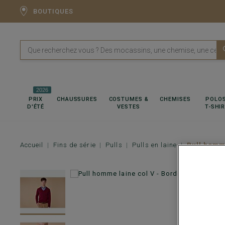
BOUTIQUES
2026
PRIX
CHAUSSURES
COSTUMES &
CHEMISES
POLOS
D'ÉTÉ
VESTES
T-SHI
Accueil
Fins de série
Pulls
Pulls en laine
Pull homme