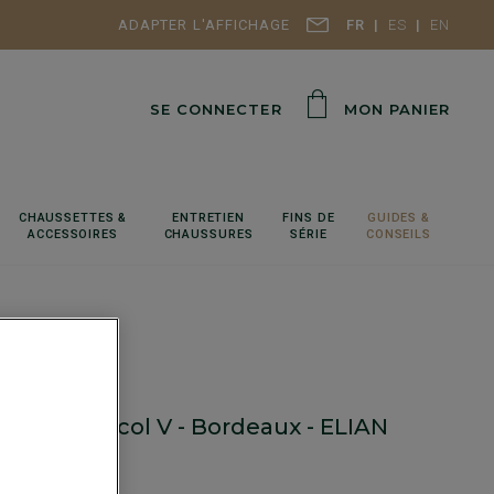
ADAPTER L'AFFICHAGE
FR
ES
EN
SE CONNECTER
MON PANIER
CHAUSSETTES &
ENTRETIEN
FINS DE
GUIDES &
ACCESSOIRES
CHAUSSURES
SÉRIE
CONSEILS
mme laine col V - Bordeaux - ELIAN
 Coupe standard