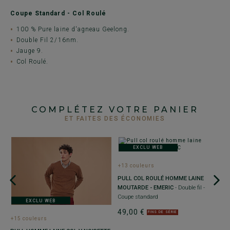
Coupe Standard - Col Roulé
100 % Pure laine d'agneau Geelong.
Double Fil 2/16nm.
Jauge 9.
Col Roulé.
COMPLÉTEZ VOTRE PANIER
ET FAITES DES ÉCONOMIES
EXCLU WEB
+13 couleurs
+
PULL COL ROULÉ HOMME LAINE
P
MOUTARDE - EMERIC
- Double fil -
C
Coupe standard
s
EXCLU WEB
49,00 €
5
FINS DE SÉRIE
+15 couleurs