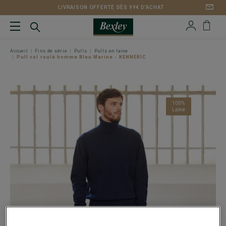
LIVRAISON OFFERTE DÈS 99€ D'ACHAT
Accueil
Fins de série
Pulls
Pulls en laine
Pull col roulé homme Bleu Marine - KENNERIC